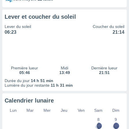
ires
ons le
ent des
Lever et coucher du soleil
es
 :
Lever du soleil
Coucher du soleil
et/ou
06:23
21:14
 à des
ions sur
eil,
des
limitées
Première lueur
Midi
Dernière lueur
nner la
05:46
13:49
21:51
, créer
ils pour
Durée du jour
14 h 51 min
ité
Lumière du jour restante
11 h 31 min
lisée,
des
Calendrier lunaire
our
nner des
Lun
Mar
Mer
Jeu
Ven
Sam
Dim
és
lisées,
8
9
s profils
enus