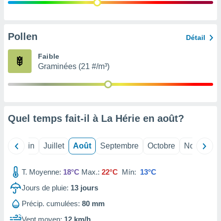
nées
lles sur
d'un
égitime,
Pollen
Détail
vous
vous
Faible
 Pour ce
Graminées (21 #/m³)
ous
etirer
ement
 opposer
Quel temps fait-il à La Hérie en
août
?
ement
nées à
ment en
Mai
Juin
Juillet
Août
Septembre
Octobre
Novembre
 sur «
res
» ou
e
T. Moyenne:
18°C
Max.:
22°C
Mín:
13°C
que de
kies
Jours de pluie:
13
jours
ite web.
Précip. cumulées:
80 mm
t nos
Vent moyen:
12 km/h