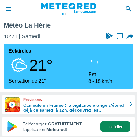
Météo La Hérie
e
ntialité
10:21
Samedi
...
enu de
o.com
Éclaircies
o.com) a
21°
aré par
onnels
Est
arantir
Sensation de 21°
8
18 km/h
té des
ions
. Vous
Prévisions
accéder
Canicule en France : la vigilance orange s'étend
e en
déjà ce samedi à 12h, découvrez les
 les
départements concernés
Téléchargez
GRATUITEMENT
s :
Installer
l’application
Meteored!
r les