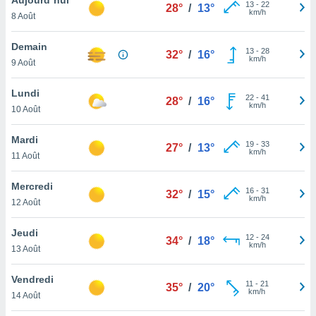
n «
13
-
22
28°
/
13°
km/h
8 Août
 et
r »,
cédez au
Demain
13
-
28
32°
/
16°
 et vous
km/h
9 Août
z
ation de
Lundi
22
-
41
28°
/
16°
km/h
10 Août
qu'ils
 nous ou
aires,
Mardi
19
-
33
27°
/
13°
km/h
11 Août
nt de
t
Mercredi
16
-
31
er le
32°
/
15°
km/h
12 Août
ement
te, ainsi
Jeudi
12
-
24
34°
/
18°
km/h
per un
13 Août
écifique
us
Vendredi
11
-
21
de la
35°
/
20°
km/h
14 Août
 et du