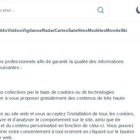
ités
Vidéos
Vigilance
Radar
Cartes
Satellites
Modèles
Monde
Ski
professionnels afin de garantir la qualité des informations
suivantes :
La Frontera
s collectées par le biais de cookies ou de technologies
nuer à vous proposer gratuitement des contenus de très haute
entine)
z au site web et vous acceptez l'installation de tous les cookies,
...
vre et d'analyser le comportement sur le site, ainsi que de
é et du contenu personnalisé en fonction de celui-ci. Vous pouvez
Heure par heure
tirer votre consentement à tout moment en cliquant sur le bouton
Ciel dégagé dans les prochaines
te web.
heures