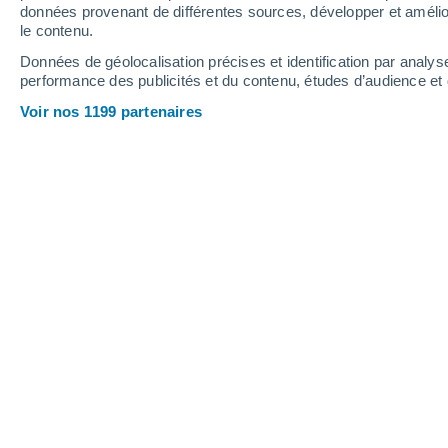
données provenant de différentes sources, développer et amélior
le contenu.
17°
/
6°
19°
/
8°
20°
/
6°
Données de géolocalisation précises et identification par analys
performance des publicités et du contenu, études d’audience e
12
-
27
km/h
12
-
28
km/h
11
15
-
33
km/h
Voir nos 1199 partenaires
Météo La Frontera aujourd´hui
, 9 aoû
Ciel dégagé
7°
06:00
T. ressentie
6°
Ciel dégagé
7°
07:00
T. ressentie
6°
Ensoleillé
7°
08:00
T. ressentie
6°
Ensoleillé
9°
09:00
T. ressentie
9°