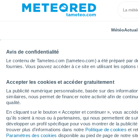
Météo
Actual
Avis de confidentialité
Le contenu de Tameteo.com (tameteo.com) a été préparé par des 
fournies. Vous pouvez accéder à ce site en utilisant les options 
Accepter les cookies et accéder gratuitement
Accueil
Argentine
Province de Santiago del Estero
La publicité numérique personnalisée, basée sur des information
similaires, nous permet de financer notre activité afin de conti
Météo La Frontera (Arg
qualité.
En cliquant sur le bouton « Accepter et continuer », vous accéde
06:17
Dimanche
qu'ils soient à nous ou à partenaires, qui nous permettent de sui
développer un profil spécifique pour vous montrer de la publicit
trouver plus d'informations dans notre
Politique de cookies
et re
Ciel dégagé
Paramètres des cookies
disponible au pied de page de notre si