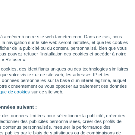
artier
3%
ez à accéder à notre site web tameteo.com. Dans ce cas, nous
 navigation sur le site web seront installés, et que les cookies
ficher de la publicité ou du contenu personnalisé, bien que vous
ous pouvez refuser l'installation des cookies et accéder à notre
n « Refuser ».
!
 cookies, des identifiants uniques ou des technologies similaires
que votre visite sur ce site web, les adresses IP et les
des températures
Radar de pluie
Satellites
Modèles
s données personnelles sur la base d'un intérêt légitime, auquel
 votre consentement ou vous opposer au traitement des données
tique de cookies
sur ce site web.
ercredi
Jeudi
Vendredi
Samedi
onnées suivant :
12 Août
13 Août
14 Août
15 Août
r des données limitées pour sélectionner la publicité, créer des
sélectionner des publicités personnalisées, créer des profils de
 des contenus personnalisés, mesurer la performance des
s publics par le biais de statistiques ou de combinaisons de