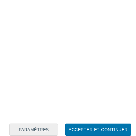
Calendrier lunaire
Lun
Mar
Mer
Jeu
Ven
Sam
Dim
9
10
11
12
13
14
15
16
17
18
19
20
21
22
PARAMÈTRES
ACCEPTER ET CONTINUER