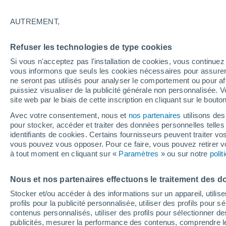
7°
AUTREMENT,
Dernier Qu
Refuser les technologies de type cookies
Éclairée:
1
Sensation de 6°
Si vous n'acceptez pas l'installation de cookies, vous continu
vous informons que seuls les cookies nécessaires pour assurer la
ne seront pas utilisés pour analyser le comportement ou pour af
puissiez visualiser de la publicité générale non personnalisée. V
Flash info
site web par le biais de cette inscription en cliquant sur le bouto
Vigilance orange : alerte aux orages violents 
Avec votre consentement, nous et
nos partenaires
utilisons des
pour stocker, accéder et traiter des données personnelles telles 
Météo 1 - 7 jours
Heure par heure
Actualité
Carte 
identifiants de cookies. Certains fournisseurs peuvent traiter vo
vous pouvez vous opposer. Pour ce faire, vous pouvez retirer
à tout moment en cliquant sur «
Paramètres
» ou sur notre
poli
Demain
Mardi
M
Aujourd´hui
Nous et nos partenaires effectuons le traitement des d
10 Août
11 Août
9 Août
Stocker et/ou accéder à des informations sur un appareil, utilise
profils pour la publicité personnalisée, utiliser des profils pour 
contenus personnalisés, utiliser des profils pour sélectionner
publicités, mesurer la performance des contenus, comprendre le