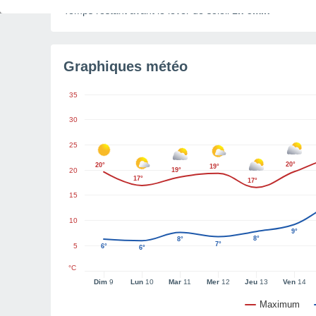
Temps restant avant le lever de soleil
1h 5min
Graphiques météo
35
30
25
20°
20°
19°
20
19°
17°
17°
15
10
9°
8°
8°
7°
5
6°
6°
°C
Dim
9
Lun
10
Mar
11
Mer
12
Jeu
13
Ven
14
Maximum