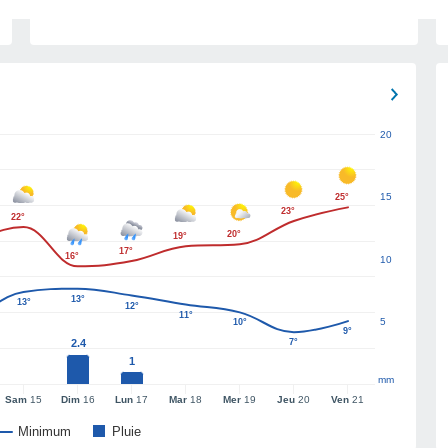
20
15
25°
23°
22°
20°
19°
17°
16°
10
13°
13°
12°
11°
5
10°
9°
2.4
7°
1
mm
Sam
15
Dim
16
Lun
17
Mar
18
Mer
19
Jeu
20
Ven
21
Minimum
Pluie