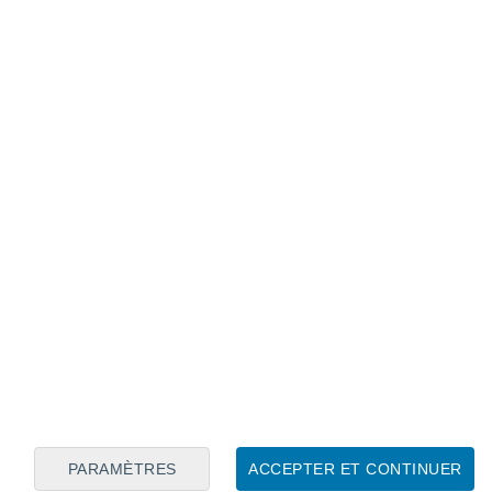
Calendrier lunaire
Lun
Mar
Mer
Jeu
Ven
Sam
Dim
8
9
10
11
12
13
14
15
16
17
18
19
20
21
PARAMÈTRES
ACCEPTER ET CONTINUER