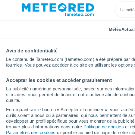
Météo
Actual
Avis de confidentialité
Le contenu de Tameteo.com (tameteo.com) a été préparé par des 
fournies. Vous pouvez accéder à ce site en utilisant les options 
Accepter les cookies et accéder gratuitement
Accueil
Bourgogne-Franche-Comté
Yonne
La C
La publicité numérique personnalisée, basée sur des information
similaires, nous permet de financer notre activité afin de conti
Météo La Chapelle-Vau
qualité.
En cliquant sur le bouton « Accepter et continuer », vous accéde
12:56
Samedi
qu'ils soient à nous ou à partenaires, qui nous permettent de sui
développer un profil spécifique pour vous montrer de la publicit
trouver plus d'informations dans notre
Politique de cookies
et re
Éclaircies
Paramètres des cookies
disponible au pied de page de notre si