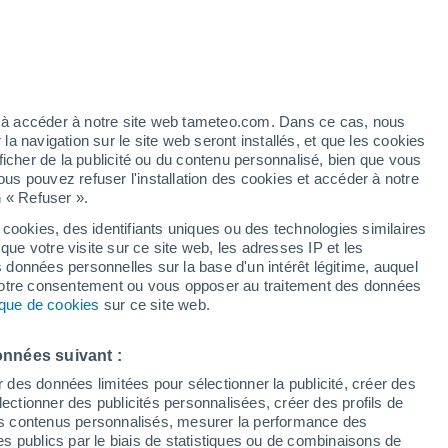
é
ez à accéder à notre site web tameteo.com. Dans ce cas, nous
 navigation sur le site web seront installés, et que les cookies
ficher de la publicité ou du contenu personnalisé, bien que vous
ous pouvez refuser l'installation des cookies et accéder à notre
n « Refuser ».
 cookies, des identifiants uniques ou des technologies similaires
que votre visite sur ce site web, les adresses IP et les
 de couverture nuageuse
Radar de pluie
Satellites
Modèles
s données personnelles sur la base d'un intérêt légitime, auquel
 votre consentement ou vous opposer au traitement des données
tique de cookies
sur ce site web.
Mardi
Mercredi
Jeudi
Vendredi
onnées suivant :
11 Août
12 Août
13 Août
14 Août
r des données limitées pour sélectionner la publicité, créer des
sélectionner des publicités personnalisées, créer des profils de
 des contenus personnalisés, mesurer la performance des
s publics par le biais de statistiques ou de combinaisons de