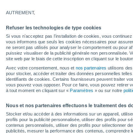
27°
AUTREMENT,
UV
6 Élev
Refuser les technologies de type cookies
Sensation de 27°
FPS
15-25
Si vous n'acceptez pas l'installation de cookies, vous continu
vous informons que seuls les cookies nécessaires pour assurer la
ne seront pas utilisés pour analyser le comportement ou pour af
puissiez visualiser de la publicité générale non personnalisée. V
Prévisions
site web par le biais de cette inscription en cliquant sur le bouto
Hausse des températures qui se renforce
dimanche en France
Avec votre consentement, nous et
nos partenaires
utilisons des
pour stocker, accéder et traiter des données personnelles telles 
Météo 1 - 7 jours
Heure par heure
Actualité
Carte
identifiants de cookies. Certains fournisseurs peuvent traiter vo
vous pouvez vous opposer. Pour ce faire, vous pouvez retirer
à tout moment en cliquant sur «
Paramètres
» ou sur notre
poli
Demain
Lundi
Aujourd´hui
Nous et nos partenaires effectuons le traitement des d
9 Août
10 Août
8 Août
Stocker et/ou accéder à des informations sur un appareil, utilise
profils pour la publicité personnalisée, utiliser des profils pour 
contenus personnalisés, utiliser des profils pour sélectionner
publicités, mesurer la performance des contenus, comprendre le
80%