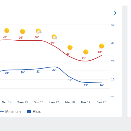
40
37°
36°
36°
30
33°
28°
27°
25°
20
22°
21°
20°
20°
10
16°
14°
13°
mm
Ven
14
Sam
15
Dim
16
Lun
17
Mar
18
Mer
19
Jeu
20
Minimum
Pluie