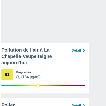
Pollution de l'air à La
Détail
Chapelle-Vaupelteigne
aujourd'hui
Dégradée
51
O₃ (134 µg/m³)
Pollen
Détail