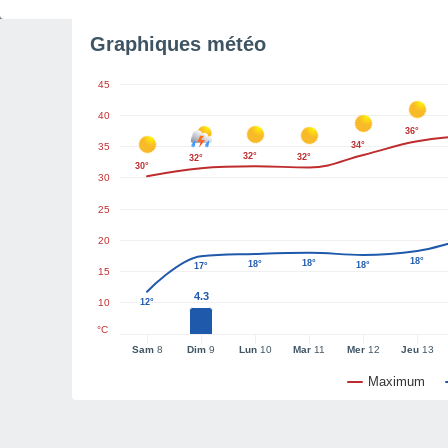
Graphiques météo
45
40
36°
34°
35
32°
32°
32°
30°
30
25
20
18°
18°
18°
18°
17°
15
4.3
10
12°
°C
Sam
8
Dim
9
Lun
10
Mar
11
Mer
12
Jeu
13
Maximum