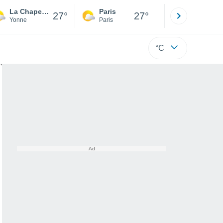
La Chapelle-Vaupelteigne
Paris
Montpelli
27°
27°
Yonne
Paris
Hérault
°C