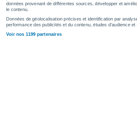
4.3 mm
données provenant de différentes sources, développer et amélior
le contenu.
32°
/
17°
32°
/
18°
30°
/
12°
Données de géolocalisation précises et identification par analys
performance des publicités et du contenu, études d’audience e
14
-
33
km/h
10
-
23
km/h
14
9
-
17
km/h
Voir nos 1199 partenaires
Météo La Chapelle-Vaupelteigne aujo
Éclaircies
27°
13:00
T. ressentie
27°
Éclaircies
29°
14:00
T. ressentie
27°
Ensoleillé
29°
15:00
T. ressentie
28°
Ensoleillé
30°
16:00
T. ressentie
28°