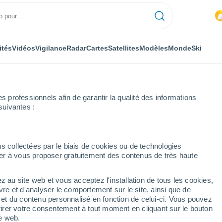
ités
Vidéos
Vigilance
Radar
Cartes
Satellites
Modèles
Monde
Ski
professionnels afin de garantir la qualité des informations
suivantes :
hapelle-Vaupelteigne
s collectées par le biais de cookies ou de technologies
nuer à vous proposer gratuitement des contenus de très haute
pelteigne
z au site web et vous acceptez l'installation de tous les cookies,
...
vre et d'analyser le comportement sur le site, ainsi que de
é et du contenu personnalisé en fonction de celui-ci. Vous pouvez
Heure par heure
tirer votre consentement à tout moment en cliquant sur le bouton
Intervalles nuageux dans les
te web.
prochaines heures