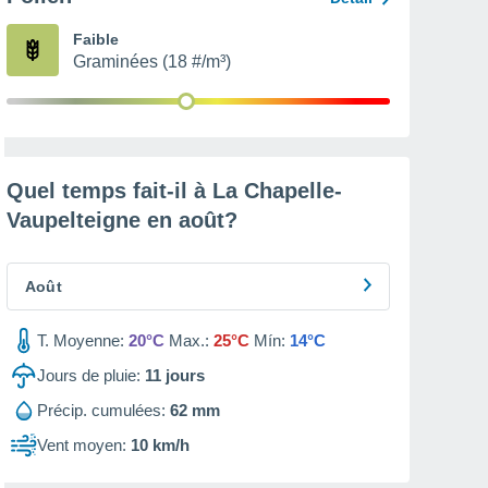
Faible
Graminées (18 #/m³)
Quel temps fait-il à La Chapelle-
Vaupelteigne en
août
?
Août
T. Moyenne:
20°C
Max.:
25°C
Mín:
14°C
Jours de pluie:
11
jours
Précip. cumulées:
62 mm
Vent moyen:
10 km/h