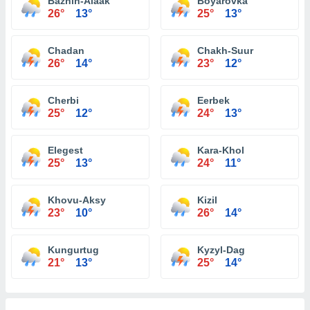
Bazhin-Alaak
Boyarovka
26°
13°
25°
13°
Chadan
Chakh-Suur
26°
14°
23°
12°
Cherbi
Eerbek
25°
12°
24°
13°
Elegest
Kara-Khol
25°
13°
24°
11°
Khovu-Aksy
Kizil
23°
10°
26°
14°
Kungurtug
Kyzyl-Dag
21°
13°
25°
14°