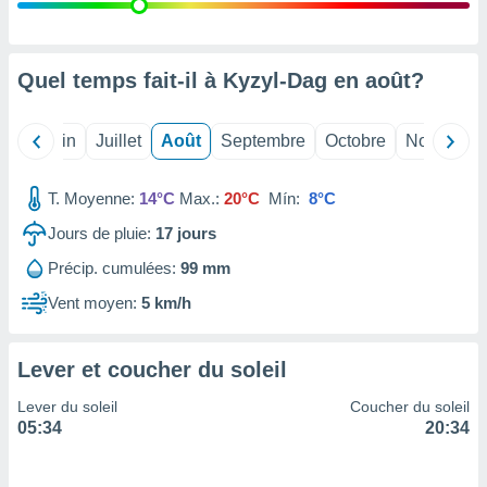
nées
lles sur
d'un
égitime,
Quel temps fait-il à Kyzyl-Dag en
août
?
vous
vous
 Pour ce
Mai
Juin
Juillet
Août
Septembre
Octobre
Novembre
ous
etirer
T. Moyenne:
14°C
Max.:
20°C
Mín:
8°C
ement
Jours de pluie:
17
jours
 opposer
ement
Précip. cumulées:
99 mm
nées à
ment en
Vent moyen:
5 km/h
 sur «
res
» ou
e
Lever et coucher du soleil
que de
kies
Lever du soleil
Coucher du soleil
ite web.
05:34
20:34
t nos