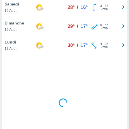
Samedi
lisé en
3
-
18
28°
/
16°
km/h
 de
15 Août
. Vous
rouver
Dimanche
6
-
43
29°
/
17°
km/h
16 Août
ations
re
Lundi
que de
4
-
23
30°
/
17°
km/h
kies
17 Août
r votre
ement à
ment en
sur le
res des
kies
le au
page de
te web.
MENT,
 les