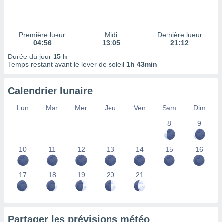
ires
ons le
ent des
es
Première lueur
Midi
Dernière lueur
 :
04:56
13:05
21:12
et/ou
Durée du jour
15 h
 à des
Temps restant avant le lever de soleil
1h 43min
ions sur
eil,
Calendrier lunaire
des
limitées
Lun
Mar
Mer
Jeu
Ven
Sam
Dim
nner la
8
9
, créer
ils pour
ité
10
11
12
13
14
15
16
lisée,
des
our
17
18
19
20
21
nner des
és
lisées,
s profils
Partager les prévisions météo
enus