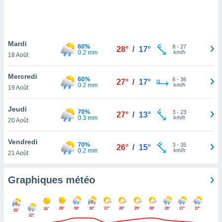
logies
e
s
Mardi
tez pas
60%
8
-
27
28°
/
17°
0.2 mm
km/h
ation de
18 Août
, vous
z à
Mercredi
60%
6
-
36
27°
/
17°
à notre
0.2 mm
km/h
19 Août
.com.
Jeudi
 cas,
70%
3
-
23
27°
/
13°
0.3 mm
km/h
us
20 Août
ns que
s
Vendredi
70%
3
-
35
26°
/
15°
0.2 mm
km/h
21 Août
ires
urer la
on sur le
Graphiques météo
 seront
, et que
ies ne
28°
30°
30°
27°
28°
29°
30°
28°
27°
27°
26°
25°
as
22°