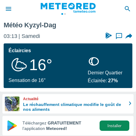
Météo Kyzyl-Dag
e
ntialité
03:13
Samedi
...
enu de
o.com
Éclaircies
o.com) a
16°
aré par
onnels
Dernier Quartier
arantir
Sensation de 16°
Éclairée:
27%
té des
ions
. Vous
Actualité
accéder
Le réchauffement climatique modifie le goût de
e en
nos aliments
 les
Téléchargez
GRATUITEMENT
s :
Installer
l’application
Meteored!
r les