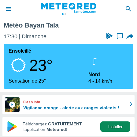
Météo Bayan Tala
e
ntialité
17:30
Dimanche
...
enu de
o.com
Ensoleillé
o.com) a
23°
aré par
onnels
Nord
arantir
Sensation de 25°
4
14 km/h
té des
ions
. Vous
accéder
Flash info
e en
Vigilance orange : alerte aux orages violents !
 les
Téléchargez
GRATUITEMENT
s :
Installer
l’application
Meteored!
r les