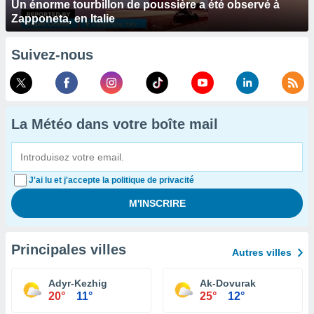
Un énorme tourbillon de poussière a été observé à
Zapponeta, en Italie
Suivez-nous
La Météo dans votre boîte mail
J'ai lu et j'accepte la politique de privacité
Principales villes
Autres villes
Adyr-Kezhig
Ak-Dovurak
20°
11°
25°
12°