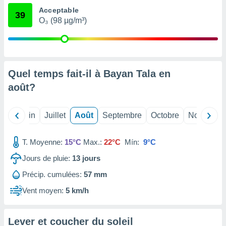
nées
Acceptable
39
lles sur
O₃ (98 µg/m³)
d'un
égitime,
vous
vous
 Pour ce
Quel temps fait-il à Bayan Tala en
ous
etirer
août
?
ement
 opposer
Mai
Juin
Juillet
Août
Septembre
Octobre
Novembre
ement
nées à
ment en
T. Moyenne:
15°C
Max.:
22°C
Mín:
9°C
 sur «
Jours de pluie:
13
jours
res
» ou
e
Précip. cumulées:
57 mm
que de
kies
Vent moyen:
5 km/h
ite web.
t nos
Lever et coucher du soleil