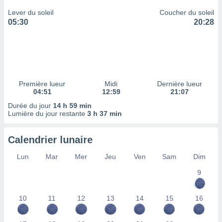
ires
ons le
Lever du soleil
Coucher du soleil
ent des
05:30
20:28
es
 :
et/ou
 à des
ions sur
eil,
Première lueur
Midi
Dernière lueur
des
04:51
12:59
21:07
limitées
Durée du jour
14 h 59 min
Lumière du jour restante
3 h 37 min
nner la
, créer
ils pour
Calendrier lunaire
ité
lisée,
Lun
Mar
Mer
Jeu
Ven
Sam
Dim
des
9
our
nner des
és
10
11
12
13
14
15
16
lisées,
s profils
enus