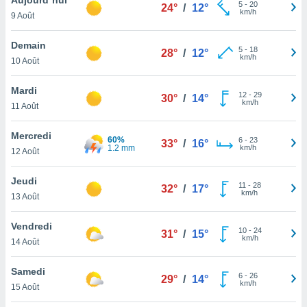
n «
5
-
20
24°
/
12°
km/h
9 Août
 et
r »,
cédez au
Demain
5
-
18
28°
/
12°
 et vous
km/h
10 Août
z
ation de
Mardi
12
-
29
30°
/
14°
km/h
11 Août
qu'ils
 nous ou
aires,
Mercredi
60%
6
-
23
33°
/
16°
1.2 mm
km/h
12 Août
nt de
t
Jeudi
11
-
28
er le
32°
/
17°
km/h
13 Août
ement
te, ainsi
Vendredi
10
-
24
31°
/
15°
km/h
per un
14 Août
écifique
us
Samedi
6
-
26
de la
29°
/
14°
km/h
15 Août
 et du