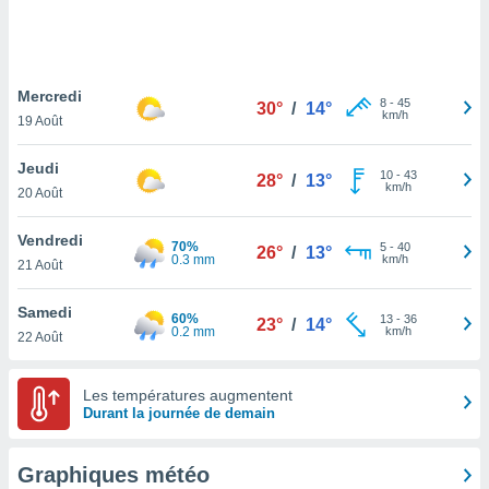
logies
e
s
Mercredi
tez pas
8
-
45
30°
/
14°
km/h
ation de
19 Août
, vous
z à
Jeudi
10
-
43
28°
/
13°
à notre
km/h
20 Août
.com.
Vendredi
 cas,
70%
5
-
40
26°
/
13°
0.3 mm
km/h
us
21 Août
ns que
s
Samedi
60%
13
-
36
23°
/
14°
0.2 mm
km/h
22 Août
ires
urer la
on sur le
Les températures augmentent
 seront
Durant la journée de demain
, et que
ies ne
as
Graphiques météo