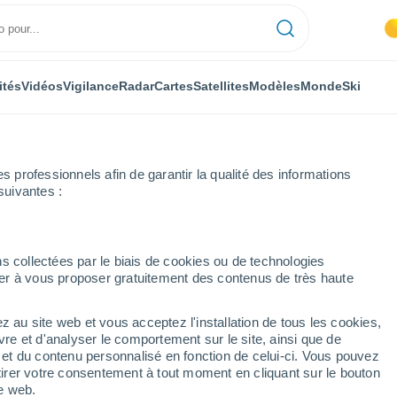
ités
Vidéos
Vigilance
Radar
Cartes
Satellites
Modèles
Monde
Ski
professionnels afin de garantir la qualité des informations
suivantes :
s collectées par le biais de cookies ou de technologies
nuer à vous proposer gratuitement des contenus de très haute
z au site web et vous acceptez l'installation de tous les cookies,
...
vre et d'analyser le comportement sur le site, ainsi que de
é et du contenu personnalisé en fonction de celui-ci. Vous pouvez
Heure par heure
tirer votre consentement à tout moment en cliquant sur le bouton
Ciel dégagé dans les prochaines
te web.
heures