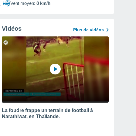
Vent moyen:
8 km/h
Vidéos
Plus de vidéos
La foudre frappe un terrain de football à
Narathiwat, en Thaïlande.