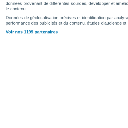
1.4 mm
données provenant de différentes sources, développer et amélior
le contenu.
18°
/
3°
17°
/
7°
14°
/
0°
Données de géolocalisation précises et identification par analys
performance des publicités et du contenu, études d’audience e
17
-
41
km/h
17
-
50
km/h
19
11
-
30
km/h
Voir nos 1199 partenaires
Météo Kholodny aujourd´hui
, 7 août
Ensoleillé
13°
16:00
T. ressentie
13°
Ensoleillé
14°
17:00
T. ressentie
14°
Ensoleillé
14°
18:00
T. ressentie
14°
Ensoleillé
14°
19:00
T. ressentie
14°