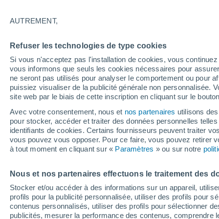
13°
AUTREMENT,
Nord-est
Refuser les technologies de type cookies
Sensation de 13°
6
-
19 km/
Si vous n'acceptez pas l'installation de cookies, vous continu
vous informons que seuls les cookies nécessaires pour assurer la
ne seront pas utilisés pour analyser le comportement ou pour af
puissiez visualiser de la publicité générale non personnalisée. V
Flash info
site web par le biais de cette inscription en cliquant sur le bouto
Une nouvelle canicule attendue la semaine
prochaine en France !
Avec votre consentement, nous et
nos partenaires
utilisons des
pour stocker, accéder et traiter des données personnelles telles 
Météo 1 - 7 jours
Heure par heure
Actualité
Carte 
identifiants de cookies. Certains fournisseurs peuvent traiter vo
vous pouvez vous opposer. Pour ce faire, vous pouvez retirer
à tout moment en cliquant sur «
Paramètres
» ou sur notre
poli
Demain
Dimanche
Aujourd´hui
Nous et nos partenaires effectuons le traitement des d
8 Août
9 Août
7 Août
Stocker et/ou accéder à des informations sur un appareil, utilise
profils pour la publicité personnalisée, utiliser des profils pour 
contenus personnalisés, utiliser des profils pour sélectionner
publicités, mesurer la performance des contenus, comprendre le
70%