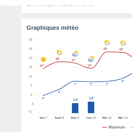
Lumière du jour restante
6 h 43 min
Graphiques météo
30
25
23°
23°
20
18°
17°
14°
14°
15
10
9°
7°
7°
7°
5
3°
0
1.6
0°
1.4
-5
°C
Ven
7
Sam
8
Dim
9
Lun
10
Mar
11
Mer
12
Maximum