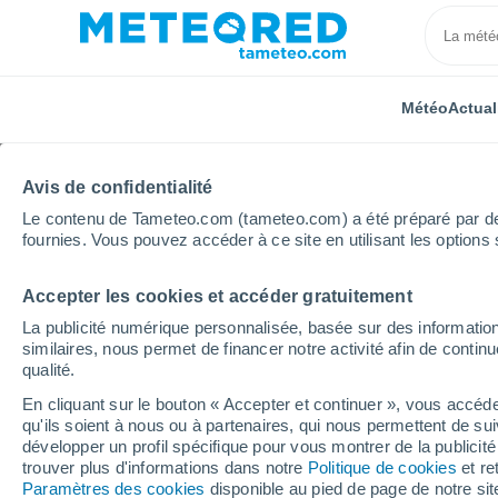
Météo
Actual
Avis de confidentialité
Le contenu de Tameteo.com (tameteo.com) a été préparé par des 
fournies. Vous pouvez accéder à ce site en utilisant les options 
Accepter les cookies et accéder gratuitement
Accueil
Russie
Oblast de Magadan
Kholodny
La publicité numérique personnalisée, basée sur des information
similaires, nous permet de financer notre activité afin de conti
Météo Kholodny
qualité.
En cliquant sur le bouton « Accepter et continuer », vous accéde
16:05
Vendredi
qu'ils soient à nous ou à partenaires, qui nous permettent de sui
développer un profil spécifique pour vous montrer de la publicit
trouver plus d'informations dans notre
Politique de cookies
et re
Ensoleillé
Paramètres des cookies
disponible au pied de page de notre si