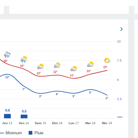
10
7.5
18°
16°
15°
13°
12°
12°
11°
13°
5
7°
5°
4°
3°
3°
2°
2.5
0.6
0.5
mm
Jeu
13
Ven
14
Sam
15
Dim
16
Lun
17
Mar
18
Mer
19
Minimum
Pluie