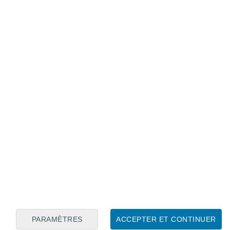
Calendrier lunaire
Lun
Mar
Mer
Jeu
Ven
Sam
Dim
7
8
9
10
11
12
13
14
15
16
17
18
19
20
PARAMÈTRES
ACCEPTER ET CONTINUER