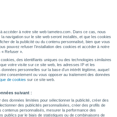
h
ez à accéder à notre site web tameteo.com. Dans ce cas, nous
 navigation sur le site web seront installés, et que les cookies
ficher de la publicité ou du contenu personnalisé, bien que vous
ous pouvez refuser l'installation des cookies et accéder à notre
n « Refuser ».
 cookies, des identifiants uniques ou des technologies similaires
que votre visite sur ce site web, les adresses IP et les
des températures
Radar de pluie
Satellites
Modèles
s données personnelles sur la base d'un intérêt légitime, auquel
 votre consentement ou vous opposer au traitement des données
tique de cookies
sur ce site web.
Lundi
Mardi
Mercredi
Jeudi
onnées suivant :
10 Août
11 Août
12 Août
13 Août
r des données limitées pour sélectionner la publicité, créer des
sélectionner des publicités personnalisées, créer des profils de
 des contenus personnalisés, mesurer la performance des
s publics par le biais de statistiques ou de combinaisons de
80%
60%