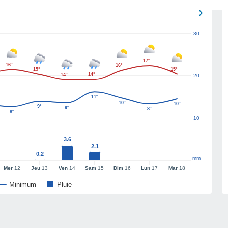
30
17°
16°
16°
15°
15°
14°
14°
20
11°
10°
10°
9°
9°
8°
8°
10
3.6
2.1
0.2
mm
Mer
12
Jeu
13
Ven
14
Sam
15
Dim
16
Lun
17
Mar
18
Minimum
Pluie