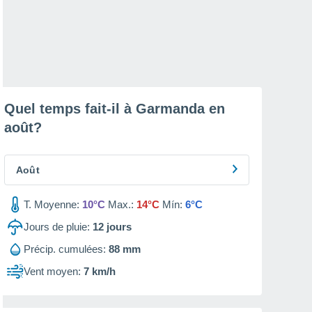
Quel temps fait-il à Garmanda en
août
?
Août
T. Moyenne:
10°C
Max.:
14°C
Mín:
6°C
Jours de pluie:
12
jours
Précip. cumulées:
88 mm
Vent moyen:
7 km/h