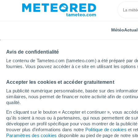
Météo
Actual
Avis de confidentialité
Le contenu de Tameteo.com (tameteo.com) a été préparé par des 
fournies. Vous pouvez accéder à ce site en utilisant les options 
Accepter les cookies et accéder gratuitement
Accueil
Russie
Oblast de Magadan
Garmanda
La publicité numérique personnalisée, basée sur des information
similaires, nous permet de financer notre activité afin de conti
Météo Garmanda
qualité.
En cliquant sur le bouton « Accepter et continuer », vous accéde
22:57
Jeudi
qu'ils soient à nous ou à partenaires, qui nous permettent de sui
développer un profil spécifique pour vous montrer de la publicit
trouver plus d'informations dans notre
Politique de cookies
et re
Couvert
Paramètres des cookies
disponible au pied de page de notre si