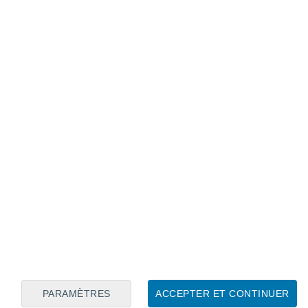
Calendrier lunaire
Lun
Mar
Mer
Jeu
Ven
Sam
Dim
6
7
8
9
10
11
12
13
14
15
16
17
18
19
PARAMÈTRES
ACCEPTER ET CONTINUER