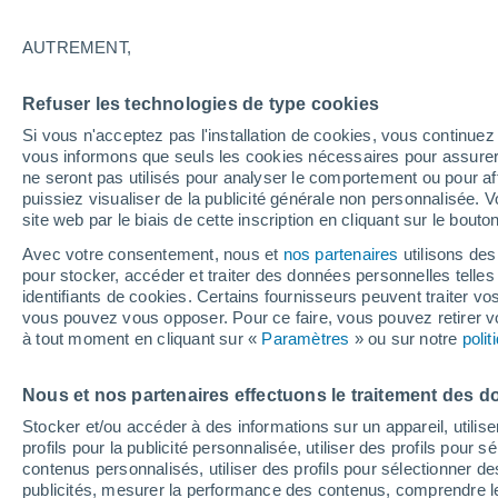
6°
AUTREMENT,
Nord
Refuser les technologies de type cookies
Sensation de 3°
17
-
40 km
Si vous n'acceptez pas l'installation de cookies, vous continu
vous informons que seuls les cookies nécessaires pour assurer la
ne seront pas utilisés pour analyser le comportement ou pour af
puissiez visualiser de la publicité générale non personnalisée. V
Flash info
site web par le biais de cette inscription en cliquant sur le bouto
Découvrez la tendance météo entre août et oc
Avec votre consentement, nous et
nos partenaires
utilisons des
pour stocker, accéder et traiter des données personnelles telles 
Météo 1 - 7 jours
Heure par heure
Actualité
Carte 
identifiants de cookies. Certains fournisseurs peuvent traiter vo
vous pouvez vous opposer. Pour ce faire, vous pouvez retirer
à tout moment en cliquant sur «
Paramètres
» ou sur notre
poli
Demain
Samedi
D
Aujourd´hui
Nous et nos partenaires effectuons le traitement des d
7 Août
8 Août
6 Août
Stocker et/ou accéder à des informations sur un appareil, utilise
profils pour la publicité personnalisée, utiliser des profils pour 
contenus personnalisés, utiliser des profils pour sélectionner
publicités, mesurer la performance des contenus, comprendre le
90%