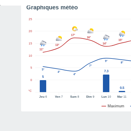
Graphiques météo
25
20
17°
16°
15°
15
14°
13°
11°
10
9°
8°
7°
5
5°
7.3
4°
4°
5
0
0.5
°C
Jeu
6
Ven
7
Sam
8
Dim
9
Lun
10
Mar
11
Maximum