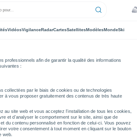
ités
Vidéos
Vigilance
Radar
Cartes
Satellites
Modèles
Monde
Ski
professionnels afin de garantir la qualité des informations
suivantes :
s collectées par le biais de cookies ou de technologies
nuer à vous proposer gratuitement des contenus de très haute
z au site web et vous acceptez l'installation de tous les cookies,
...
vre et d'analyser le comportement sur le site, ainsi que de
é et du contenu personnalisé en fonction de celui-ci. Vous pouvez
Heure par heure
tirer votre consentement à tout moment en cliquant sur le bouton
Ciel nuageux dans les
te web.
prochaines heures