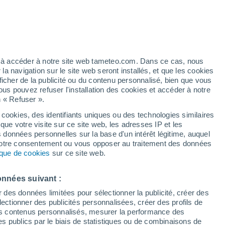
/h
ez à accéder à notre site web tameteo.com. Dans ce cas, nous
 navigation sur le site web seront installés, et que les cookies
ficher de la publicité ou du contenu personnalisé, bien que vous
ous pouvez refuser l'installation des cookies et accéder à notre
n « Refuser ».
tobre
 cookies, des identifiants uniques ou des technologies similaires
que votre visite sur ce site web, les adresses IP et les
de pluie
Radar de pluie
Satellites
Modèles
s données personnelles sur la base d'un intérêt légitime, auquel
 votre consentement ou vous opposer au traitement des données
tique de cookies
sur ce site web.
imanche
Lundi
Mardi
Mercredi
onnées suivant :
9 Août
10 Août
11 Août
12 Août
r des données limitées pour sélectionner la publicité, créer des
sélectionner des publicités personnalisées, créer des profils de
 des contenus personnalisés, mesurer la performance des
s publics par le biais de statistiques ou de combinaisons de
80%
70%