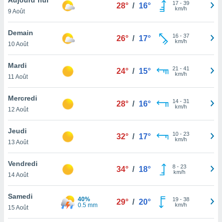
n «
17
-
39
28°
/
16°
km/h
9 Août
 et
r »,
cédez au
Demain
16
-
37
26°
/
17°
 et vous
km/h
10 Août
z
ation de
Mardi
21
-
41
24°
/
15°
km/h
11 Août
qu'ils
 nous ou
aires,
Mercredi
14
-
31
28°
/
16°
km/h
12 Août
nt de
t
Jeudi
10
-
23
er le
32°
/
17°
km/h
13 Août
ement
te, ainsi
Vendredi
8
-
23
34°
/
18°
km/h
per un
14 Août
écifique
us
Samedi
40%
19
-
38
de la
29°
/
20°
0.5 mm
km/h
15 Août
 et du