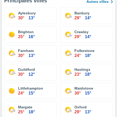
Principales villes
Autres villes
Aylesbury
Banbury
30°
13°
29°
14°
Brighton
Crawley
25°
16°
29°
14°
Farnham
Folkestone
30°
13°
24°
18°
Guildford
Hastings
30°
12°
23°
18°
Littlehampton
Maidstone
24°
15°
30°
15°
Margate
Oxford
25°
18°
29°
13°