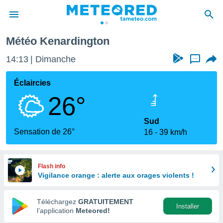
Météo Kenardington
e
ntialité
14:13
Dimanche
...
enu de
o.com
Éclaircies
o.com) a
26°
aré par
onnels
Sud
arantir
Sensation de 26°
16
39 km/h
té des
ions
. Vous
accéder
Flash info
e en
Vigilance orange : alerte aux orages violents !
 les
Téléchargez
GRATUITEMENT
s :
Installer
l’application
Meteored!
r les