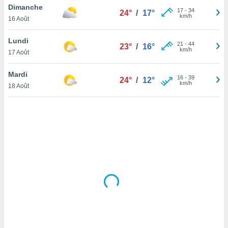
Dimanche
lisé en
17
-
34
24°
/
17°
km/h
 de
16 Août
. Vous
rouver
Lundi
21
-
44
23°
/
16°
km/h
17 Août
ations
re
Mardi
que de
16
-
39
24°
/
12°
km/h
kies
18 Août
r votre
ement à
ment en
sur le
res des
kies
le au
page de
te web.
MENT,
 les