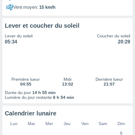
ires
ons le
Vent moyen:
15 km/h
ent des
es
 :
Lever et coucher du soleil
et/ou
Lever du soleil
Coucher du soleil
 à des
05:34
20:29
ions sur
eil,
des
limitées
nner la
, créer
Première lueur
Midi
Dernière lueur
ils pour
04:55
13:02
21:07
ité
Durée du jour
14 h 55 min
lisée,
Lumière du jour restante
6 h 54 min
des
our
nner des
Calendrier lunaire
és
lisées,
Lun
Mar
Mer
Jeu
Ven
Sam
Dim
s profils
9
enus