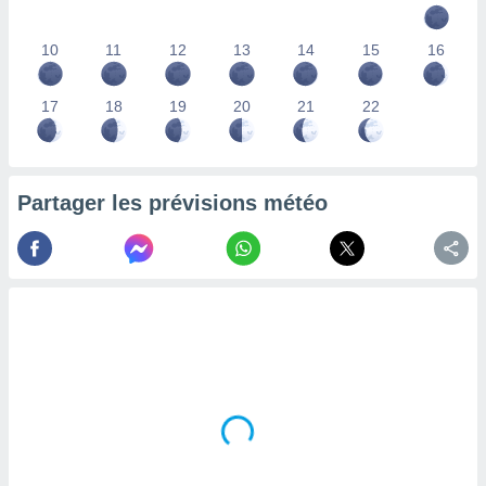
lisés,
des
10
11
12
13
14
15
16
our
nner des
s
17
18
19
20
21
22
lisés,
la
ance des
s,
Partager les prévisions météo
la
ance des
s,
dre les
par le
ques ou
inaisons
ées
nt de
tes
,
er et
r les