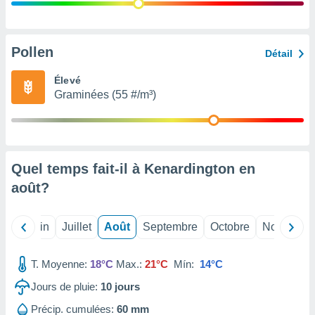
nées
lles sur
d'un
égitime,
Pollen
Détail
vous
vous
Élevé
 Pour ce
Graminées (55 #/m³)
ous
etirer
ement
 opposer
Quel temps fait-il à Kenardington en
ement
nées à
août
?
ment en
 sur «
res
» ou
Mai
Juin
Juillet
Août
Septembre
Octobre
Novembre
e
que de
kies
T. Moyenne:
18°C
Max.:
21°C
Mín:
14°C
ite web.
Jours de pluie:
10
jours
t nos
Précip. cumulées:
60 mm