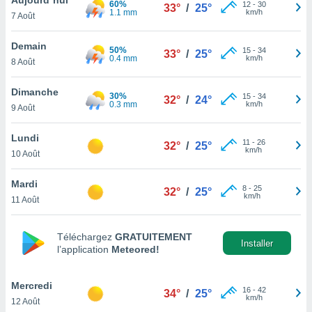
60%
n «
12
-
30
33°
/
25°
1.1 mm
km/h
7 Août
 et
r »,
cédez au
Demain
50%
15
-
34
33°
/
25°
 et vous
0.4 mm
km/h
8 Août
z
ation de
Dimanche
30%
15
-
34
32°
/
24°
0.3 mm
km/h
9 Août
qu'ils
 nous ou
aires,
Lundi
11
-
26
32°
/
25°
km/h
10 Août
nt de
t
Mardi
8
-
25
er le
32°
/
25°
km/h
11 Août
ement
te, ainsi
Téléchargez
GRATUITEMENT
per un
Installer
l’application
Meteored!
écifique
us
de la
Mercredi
16
-
42
34°
/
25°
 et du
km/h
12 Août