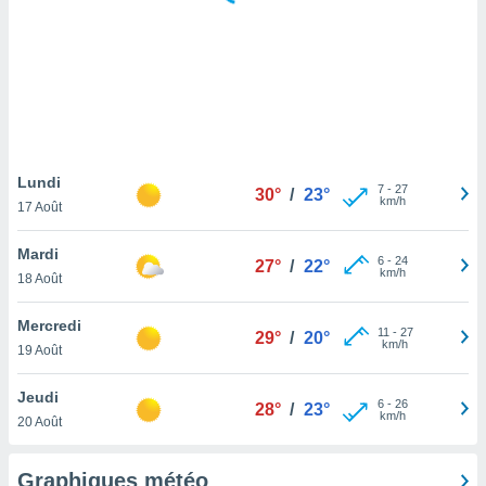
logies
e
s
tez pas
ation de
, vous
z à
à notre
Lundi
7
-
27
30°
/
23°
km/h
17 Août
.com.
 cas,
Mardi
6
-
24
us
27°
/
22°
km/h
18 Août
ns que
s
Mercredi
11
-
27
29°
/
20°
ires
km/h
19 Août
urer la
on sur le
Jeudi
6
-
26
 seront
28°
/
23°
km/h
20 Août
, et que
ies ne
as
Graphiques météo