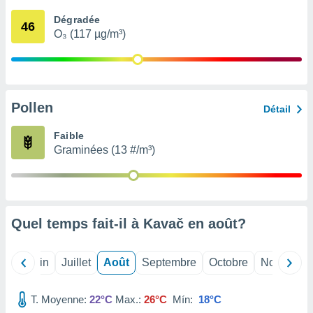
nées
Dégradée
lles sur
46
O₃ (117 µg/m³)
d'un
égitime,
vous
vous
 Pour ce
ous
Pollen
Détail
etirer
Faible
ement
Graminées (13 #/m³)
 opposer
ement
nées à
ment en
 sur «
res
» ou
Quel temps fait-il à Kavač en
août
?
e
que de
kies
Mai
Juin
Juillet
Août
Septembre
Octobre
Novembre
ite web.
T. Moyenne:
22°C
Max.:
26°C
Mín:
18°C
t nos