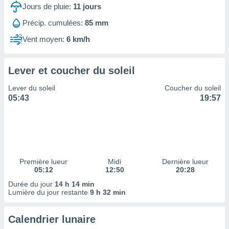
ires
Jours de pluie:
11
jours
ons le
ent des
Précip. cumulées:
85 mm
es
Vent moyen:
6 km/h
 :
et/ou
 à des
Lever et coucher du soleil
ions sur
eil,
Lever du soleil
Coucher du soleil
des
05:43
19:57
limitées
nner la
, créer
ils pour
ité
lisée,
Première lueur
Midi
Dernière lueur
05:12
12:50
20:28
des
our
Durée du jour
14 h 14 min
nner des
Lumière du jour restante
9 h 32 min
és
lisées,
Calendrier lunaire
s profils
enus