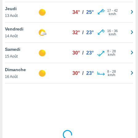
lisé en
Jeudi
 de
17
-
42
34°
/
25°
km/h
13 Août
. Vous
rouver
Vendredi
16
-
36
32°
/
23°
ations
km/h
14 Août
re
que de
Samedi
kies
8
-
28
30°
/
23°
km/h
15 Août
r votre
ement à
ment en
Dimanche
8
-
28
30°
/
23°
sur le
km/h
16 Août
res des
kies
le au
page de
te web.
MENT,
 les