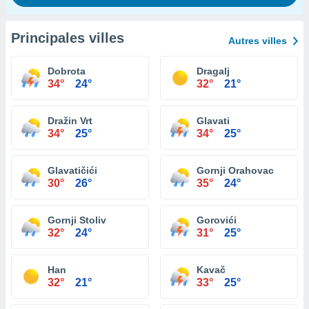
Principales villes
Autres villes
Dobrota
Dragalj
34°
24°
32°
21°
Dražin Vrt
Glavati
34°
25°
34°
25°
Glavatičići
Gornji Orahovac
30°
26°
35°
24°
Gornji Stoliv
Gorovići
32°
24°
31°
25°
Han
Kavač
32°
21°
33°
25°