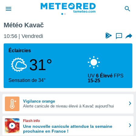
Météo Kavač
e
ntialité
10:56
Vendredi
...
enu de
o.com
Éclaircies
o.com) a
31°
aré par
onnels
UV
6 Élevé
FPS
arantir
Sensation de 34°
15-25
té des
ions
. Vous
accéder
Vigilance orange
e en
Alerte canicule de niveau élevé à Kavač aujourd’hui
 les
Flash info
s :
Une nouvelle canicule attendue la semaine
prochaine en France !
r les