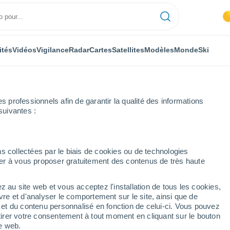
ités
Vidéos
Vigilance
Radar
Cartes
Satellites
Modèles
Monde
Ski
professionnels afin de garantir la qualité des informations
suivantes :
n Vrt
s collectées par le biais de cookies ou de technologies
nuer à vous proposer gratuitement des contenus de très haute
z au site web et vous acceptez l'installation de tous les cookies,
...
vre et d'analyser le comportement sur le site, ainsi que de
é et du contenu personnalisé en fonction de celui-ci. Vous pouvez
Heure par heure
tirer votre consentement à tout moment en cliquant sur le bouton
Chaleur humide et étouffante
te web.
dans les prochaines heures