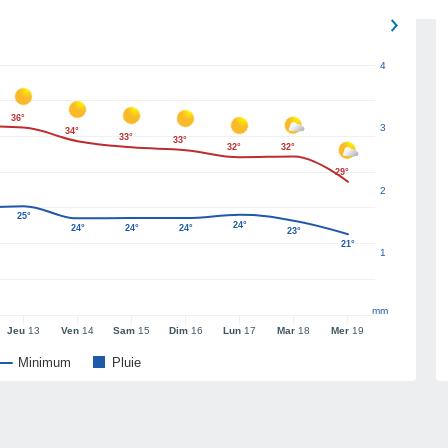
4
36°
3
34°
33°
33°
32°
32°
29°
2
25°
24°
24°
24°
24°
23°
21°
1
mm
Jeu
13
Ven
14
Sam
15
Dim
16
Lun
17
Mar
18
Mer
19
Minimum
Pluie