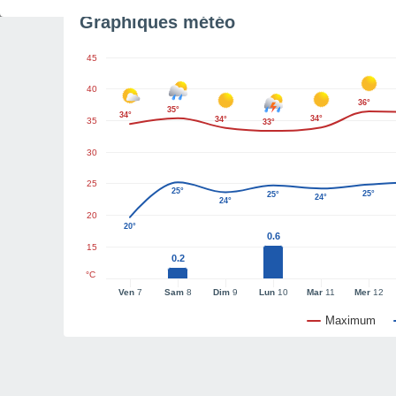
Graphiques météo
45
40
36°
35°
34°
34°
34°
35
33°
30
25
25°
25°
25°
24°
24°
20
20°
0.6
15
0.2
°C
Ven
7
Sam
8
Dim
9
Lun
10
Mar
11
Mer
12
Maximum