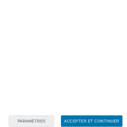
Calendrier lunaire
Lun
Mar
Mer
Jeu
Ven
Sam
Dim
7
8
9
10
11
12
13
14
15
16
17
18
19
20
PARAMÈTRES
ACCEPTER ET CONTINUER