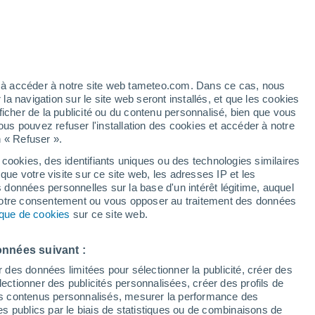
Vigilance orange
Alerte canicule de niveau élevé à
Dražin Vrt aujourd’hui
éré
ez à accéder à notre site web tameteo.com. Dans ce cas, nous
 navigation sur le site web seront installés, et que les cookies
ficher de la publicité ou du contenu personnalisé, bien que vous
ous pouvez refuser l'installation des cookies et accéder à notre
n « Refuser ».
 cookies, des identifiants uniques ou des technologies similaires
que votre visite sur ce site web, les adresses IP et les
 de couverture nuageuse
Radar de pluie
Satellites
Modèles
s données personnelles sur la base d'un intérêt légitime, auquel
 votre consentement ou vous opposer au traitement des données
tique de cookies
sur ce site web.
Lundi
Mardi
Mercredi
Jeudi
onnées suivant :
10 Août
11 Août
12 Août
13 Août
r des données limitées pour sélectionner la publicité, créer des
sélectionner des publicités personnalisées, créer des profils de
 des contenus personnalisés, mesurer la performance des
s publics par le biais de statistiques ou de combinaisons de
40%