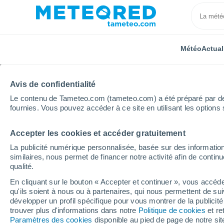
Météo
Actual
Avis de confidentialité
Le contenu de Tameteo.com (tameteo.com) a été préparé par des 
fournies. Vous pouvez accéder à ce site en utilisant les options 
Accepter les cookies et accéder gratuitement
Accueil
Monténégro
Municipalité de Kotor
Draži
La publicité numérique personnalisée, basée sur des information
similaires, nous permet de financer notre activité afin de conti
Météo Dražin Vrt
qualité.
En cliquant sur le bouton « Accepter et continuer », vous accéde
09:00
Vendredi
qu'ils soient à nous ou à partenaires, qui nous permettent de sui
développer un profil spécifique pour vous montrer de la publicit
trouver plus d'informations dans notre
Politique de cookies
et re
Ensoleillé
Paramètres des cookies
disponible au pied de page de notre si