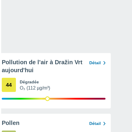
Pollution de l'air à Dražin Vrt
Détail
aujourd'hui
Dégradée
44
O₃ (112 µg/m³)
Pollen
Détail