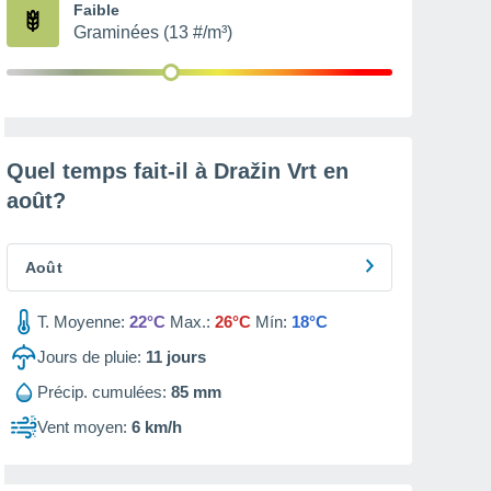
Faible
Graminées (13 #/m³)
Quel temps fait-il à Dražin Vrt en
août
?
Août
T. Moyenne:
22°C
Max.:
26°C
Mín:
18°C
Jours de pluie:
11
jours
Précip. cumulées:
85 mm
Vent moyen:
6 km/h