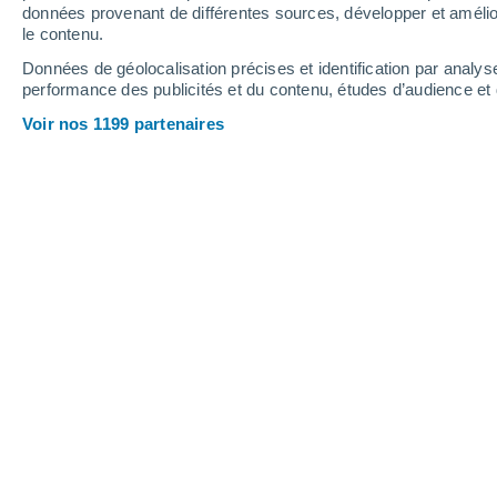
0.2 mm
données provenant de différentes sources, développer et amélior
le contenu.
35°
/
25°
34°
/
24°
34°
/
24°
Données de géolocalisation précises et identification par analys
performance des publicités et du contenu, études d’audience e
13
-
35
km/h
12
-
34
km/h
9
11
-
37
km/h
Voir nos 1199 partenaires
Météo Dražin Vrt aujourd´hui
, 7 août
Ensoleillé
31°
09:00
T. ressentie
33°
Ensoleillé
33°
10:00
T. ressentie
35°
Ensoleillé
33°
11:00
T. ressentie
36°
Éclaircies
34°
12:00
T. ressentie
36°