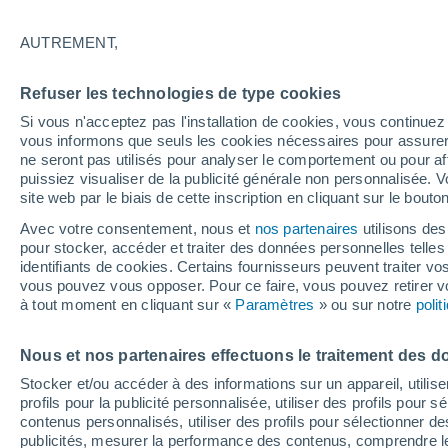
31°
AUTREMENT,
UV
3 Mod
Refuser les technologies de type cookies
Sensation de 33°
FPS
6-10
Si vous n'acceptez pas l'installation de cookies, vous continu
vous informons que seuls les cookies nécessaires pour assurer la
ne seront pas utilisés pour analyser le comportement ou pour af
puissiez visualiser de la publicité générale non personnalisée. V
Flash info
site web par le biais de cette inscription en cliquant sur le bouto
Une nouvelle canicule attendue la semaine
prochaine en France !
Avec votre consentement, nous et
nos partenaires
utilisons des
pour stocker, accéder et traiter des données personnelles telles 
Météo 1 - 7 jours
Heure par heure
Actualité
Carte
identifiants de cookies. Certains fournisseurs peuvent traiter vo
vous pouvez vous opposer. Pour ce faire, vous pouvez retirer
à tout moment en cliquant sur «
Paramètres
» ou sur notre
poli
Demain
Dimanche
Aujourd´hui
Nous et nos partenaires effectuons le traitement des d
8 Août
9 Août
7 Août
Stocker et/ou accéder à des informations sur un appareil, utilise
profils pour la publicité personnalisée, utiliser des profils pour 
contenus personnalisés, utiliser des profils pour sélectionner
publicités, mesurer la performance des contenus, comprendre le
50%