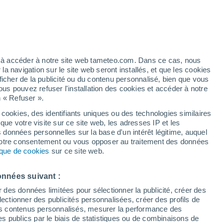
Vigilance jaune
Alerte canicule de niveau modéré à
Kalampaki aujourd’hui
éré
ez à accéder à notre site web tameteo.com. Dans ce cas, nous
 navigation sur le site web seront installés, et que les cookies
ficher de la publicité ou du contenu personnalisé, bien que vous
ous pouvez refuser l'installation des cookies et accéder à notre
n « Refuser ».
tobre
 cookies, des identifiants uniques ou des technologies similaires
que votre visite sur ce site web, les adresses IP et les
 de couverture nuageuse
Radar de pluie
Satellites
Modèles
s données personnelles sur la base d'un intérêt légitime, auquel
 votre consentement ou vous opposer au traitement des données
tique de cookies
sur ce site web.
imanche
Lundi
Mardi
Mercredi
onnées suivant :
9 Août
10 Août
11 Août
12 Août
r des données limitées pour sélectionner la publicité, créer des
sélectionner des publicités personnalisées, créer des profils de
 des contenus personnalisés, mesurer la performance des
s publics par le biais de statistiques ou de combinaisons de
80%