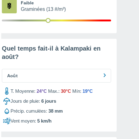
Faible
Graminées (13 #/m³)
Quel temps fait-il à Kalampaki en
août
?
Août
T. Moyenne:
24°C
Max.:
30°C
Mín:
19°C
Jours de pluie:
6
jours
Précip. cumulées:
38 mm
Vent moyen:
5 km/h