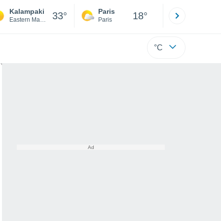
Kalampaki
Paris
Montpelli
33°
18°
Eastern Macedonia and Thrace
Paris
Hérault
°C