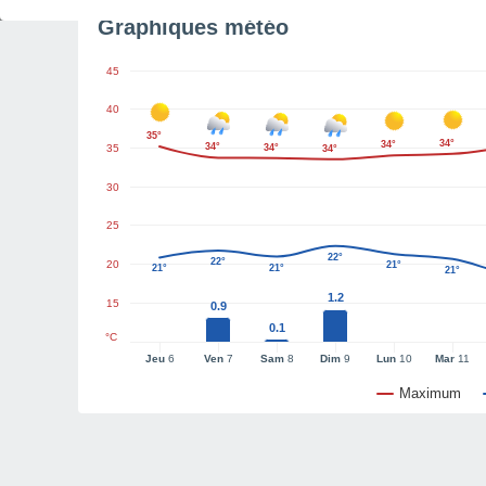
Graphiques météo
45
40
35°
34°
34°
34°
35
34°
34°
30
25
22°
22°
20
21°
21°
21°
21°
1.2
15
0.9
0.1
°C
Jeu
6
Ven
7
Sam
8
Dim
9
Lun
10
Mar
11
Maximum