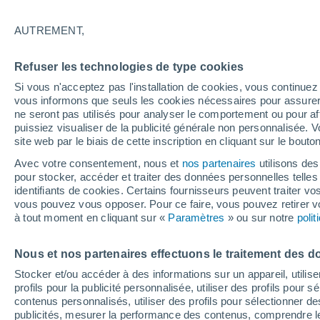
31°
AUTREMENT,
UV
5 Mod
Refuser les technologies de type cookies
Sensation de 31°
FPS
6-10
Si vous n'acceptez pas l'installation de cookies, vous continu
vous informons que seuls les cookies nécessaires pour assurer la
ne seront pas utilisés pour analyser le comportement ou pour af
puissiez visualiser de la publicité générale non personnalisée. V
Flash info
site web par le biais de cette inscription en cliquant sur le bouto
Découvrez la tendance météo entre août et oc
Avec votre consentement, nous et
nos partenaires
utilisons des
pour stocker, accéder et traiter des données personnelles telles 
Météo 1 - 7 jours
Heure par heure
Actualité
Carte
identifiants de cookies. Certains fournisseurs peuvent traiter vo
vous pouvez vous opposer. Pour ce faire, vous pouvez retirer
à tout moment en cliquant sur «
Paramètres
» ou sur notre
poli
Demain
Samedi
D
Aujourd´hui
Nous et nos partenaires effectuons le traitement des d
7 Août
8 Août
6 Août
Stocker et/ou accéder à des informations sur un appareil, utilise
profils pour la publicité personnalisée, utiliser des profils pour 
contenus personnalisés, utiliser des profils pour sélectionner
publicités, mesurer la performance des contenus, comprendre le
60%
50%