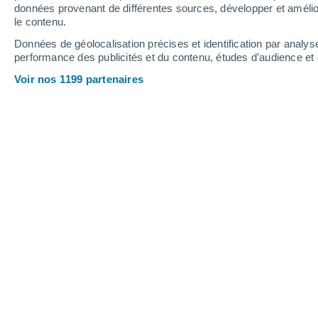
0.9 mm
0.1 mm
données provenant de différentes sources, développer et amélior
le contenu.
34°
/
22°
34°
/
21°
35°
/
21°
Données de géolocalisation précises et identification par analys
performance des publicités et du contenu, études d’audience e
8
-
25
km/h
5
-
22
km/h
9
6
-
20
km/h
Voir nos 1199 partenaires
Météo Kalampaki aujourd´hui
, 6 août
Ensoleillé
31°
11:00
T. ressentie
31°
Ensoleillé
33°
12:00
T. ressentie
32°
Ensoleillé
34°
13:00
T. ressentie
32°
Ensoleillé
34°
14:00
T. ressentie
33°