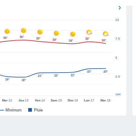
10
36°
35°
35°
7.5
35°
34°
34°
34°
5
22°
23°
21°
21°
21°
2.5
19°
18°
mm
Mer
12
Jeu
13
Ven
14
Sam
15
Dim
16
Lun
17
Mar
18
Minimum
Pluie