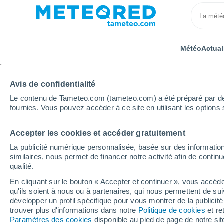
Météo
Actual
Avis de confidentialité
Le contenu de Tameteo.com (tameteo.com) a été préparé par des 
fournies. Vous pouvez accéder à ce site en utilisant les options 
Accepter les cookies et accéder gratuitement
Accueil
Grèce
Macédoine-Orientale-et-Thrace
La publicité numérique personnalisée, basée sur des information
similaires, nous permet de financer notre activité afin de conti
Météo Kalampaki
qualité.
En cliquant sur le bouton « Accepter et continuer », vous accéde
11:00
Jeudi
qu'ils soient à nous ou à partenaires, qui nous permettent de sui
développer un profil spécifique pour vous montrer de la publicit
trouver plus d'informations dans notre
Politique de cookies
et re
Ensoleillé
Paramètres des cookies
disponible au pied de page de notre si