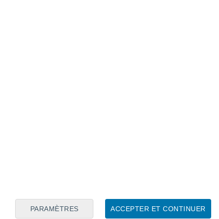
Calendrier lunaire
Lun
Mar
Mer
Jeu
Ven
Sam
Dim
6
7
8
9
10
11
12
13
14
15
16
17
18
19
PARAMÈTRES
ACCEPTER ET CONTINUER