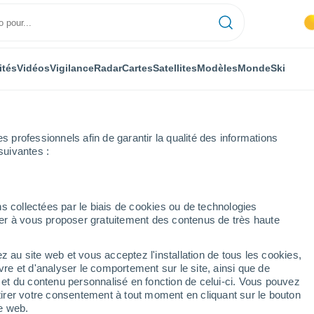
ités
Vidéos
Vigilance
Radar
Cartes
Satellites
Modèles
Monde
Ski
professionnels afin de garantir la qualité des informations
suivantes :
Kalampaki
s collectées par le biais de cookies ou de technologies
nuer à vous proposer gratuitement des contenus de très haute
z au site web et vous acceptez l'installation de tous les cookies,
...
vre et d'analyser le comportement sur le site, ainsi que de
é et du contenu personnalisé en fonction de celui-ci. Vous pouvez
Heure par heure
tirer votre consentement à tout moment en cliquant sur le bouton
Intervalles nuageux dans les
te web.
prochaines heures