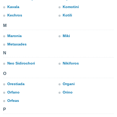
n «
 et
Kavala
Komotini
r »,
Kechros
Kotili
cédez au
 et vous
M
z
ation de
Maronia
Miki
qu'ils
Metaxades
 nous ou
aires,
N
nt de
Neo Sidirochori
Nikiforos
t
er le
O
ement
te, ainsi
Orestiada
Organi
per un
Orfano
Orino
écifique
Orfeas
us
de la
P
 et du