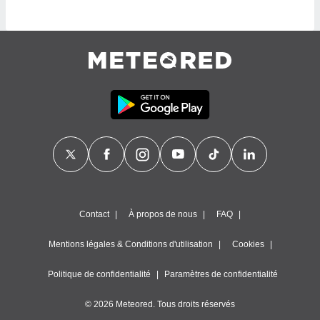
pour
 le
ement
afficher
licité ou
enu
lisé,
e vous
r de la
 non
lisée.
uvez
ation des
Contact
À propos de nous
FAQ
et
à notre
Mentions légales & Conditions d'utilisation
Cookies
 par le
 cette
ion en
Politique de confidentialité
Paramètres de confidentialité
sur le
«
© 2026 Meteored. Tous droits réservés
».