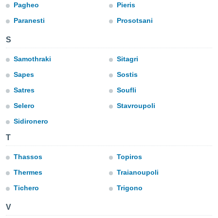
Pagheo
Pieris
lisé en
 de
Paranesti
Prosotsani
. Vous
rouver
S
ations
Samothraki
Sitagri
re
que de
Sapes
Sostis
kies
Satres
Soufli
r votre
ement à
Selero
Stavroupoli
ment en
sur le
Sidironero
res des
T
kies
le au
Thassos
Topiros
page de
Thermes
Traianoupoli
te web.
Tichero
Trigono
MENT,
V
 les