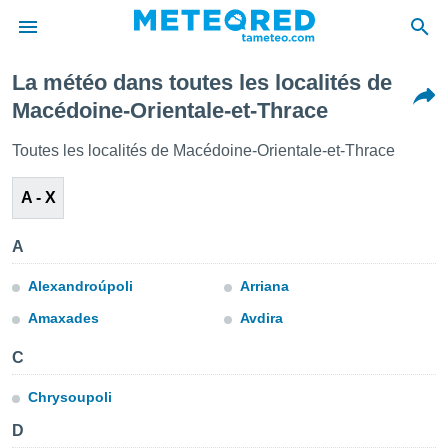
La météo dans toutes les localités de
e
Macédoine-Orientale-et-Thrace
ntialité
enu de
Toutes les localités de Macédoine-Orientale-et-Thrace
o.com
o.com) a
A - X
aré par
onnels
A
arantir
té des
Alexandroúpoli
Arriana
ions
. Vous
Amaxades
Avdira
accéder
e en
C
 les
Chrysoupoli
s :
D
r les