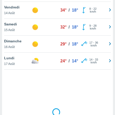
lisé en
Vendredi
 de
8
-
22
34°
/
18°
km/h
14 Août
. Vous
rouver
Samedi
9
-
28
32°
/
18°
ations
km/h
15 Août
re
que de
Dimanche
kies
17
-
36
29°
/
18°
km/h
16 Août
r votre
ement à
ment en
Lundi
14
-
33
24°
/
14°
sur le
km/h
17 Août
res des
kies
le au
page de
te web.
MENT,
 les