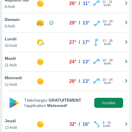
n «
11
-
21
26°
/
11°
km/h
8 Août
 et
r »,
cédez au
Demain
10
-
24
29°
/
13°
 et vous
km/h
9 Août
z
ation de
Lundi
17
-
35
27°
/
17°
km/h
10 Août
qu'ils
 nous ou
aires,
Mardi
16
-
34
24°
/
13°
km/h
11 Août
nt de
t
Mercredi
15
-
34
er le
28°
/
13°
km/h
12 Août
ement
te, ainsi
Téléchargez
GRATUITEMENT
per un
Installer
l’application
Meteored!
écifique
us
de la
Jeudi
9
-
19
32°
/
16°
 et du
km/h
13 Août