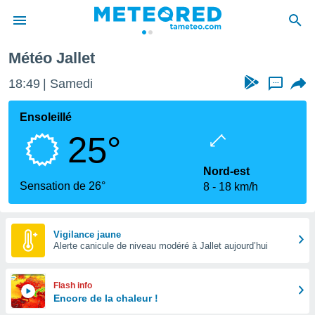
Jallet
Météo Jallet
e
ntialité
18:49
Samedi
...
enu de
o.com
Ensoleillé
o.com) a
25°
aré par
onnels
Nord-est
arantir
Sensation de 26°
8
18 km/h
té des
ions
. Vous
accéder
Vigilance jaune
e en
Alerte canicule de niveau modéré à Jallet aujourd’hui
 les
s :
Flash info
Encore de la chaleur !
r les