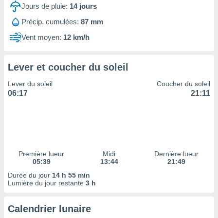
ires
Jours de pluie:
14
jours
ons le
ent des
Précip. cumulées:
87 mm
es
Vent moyen:
12 km/h
 :
et/ou
 à des
Lever et coucher du soleil
ions sur
eil,
Lever du soleil
Coucher du soleil
des
06:17
21:11
limitées
nner la
, créer
ils pour
ité
lisée,
Première lueur
Midi
Dernière lueur
05:39
13:44
21:49
des
our
Durée du jour
14 h 55 min
nner des
Lumière du jour restante
3 h
és
lisées,
Calendrier lunaire
s profils
enus