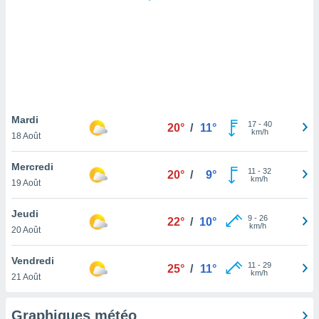
logies
e
s
tez pas
ation de
, vous
z à
à notre
Mardi
17
-
40
20°
/
11°
km/h
18 Août
.com.
 cas,
Mercredi
11
-
32
us
20°
/
9°
km/h
19 Août
ns que
s
Jeudi
9
-
26
22°
/
10°
ires
km/h
20 Août
urer la
on sur le
Vendredi
11
-
29
 seront
25°
/
11°
km/h
21 Août
, et que
ies ne
as
Graphiques météo