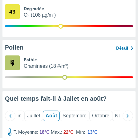
nées
Dégradée
lles sur
43
O₃ (108 µg/m³)
d'un
égitime,
vous
vous
 Pour ce
ous
Pollen
Détail
etirer
Faible
ement
Graminées (18 #/m³)
 opposer
ement
nées à
ment en
 sur «
res
» ou
Quel temps fait-il à Jallet en
août
?
e
que de
kies
Mai
Juin
Juillet
Août
Septembre
Octobre
Novembre
ite web.
T. Moyenne:
18°C
Max.:
22°C
Mín:
13°C
t nos