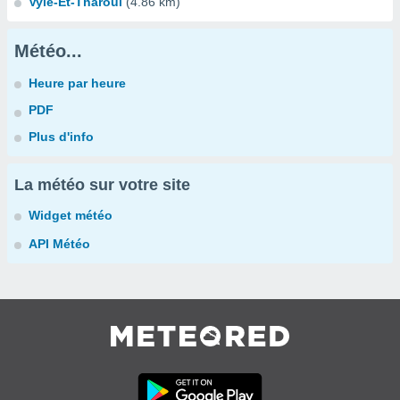
Vyle-Et-Tharoul
(4.86 km)
Météo...
Heure par heure
PDF
Plus d'info
La météo sur votre site
Widget météo
API Météo