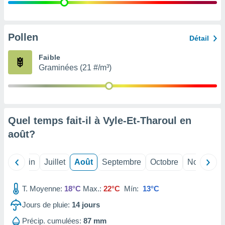
nées
lles sur
d'un
égitime,
Pollen
Détail
vous
vous
Faible
 Pour ce
Graminées (21 #/m³)
ous
etirer
ement
 opposer
Quel temps fait-il à Vyle-Et-Tharoul en
ement
nées à
août
?
ment en
 sur «
res
» ou
Mai
Juin
Juillet
Août
Septembre
Octobre
Novembre
e
que de
kies
T. Moyenne:
18°C
Max.:
22°C
Mín:
13°C
ite web.
Jours de pluie:
14
jours
t nos
Précip. cumulées:
87 mm