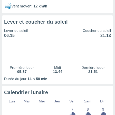
ires
ons le
Vent moyen:
12 km/h
ent des
es
 :
Lever et coucher du soleil
et/ou
Lever du soleil
Coucher du soleil
 à des
06:15
21:13
ions sur
eil,
des
limitées
nner la
, créer
Première lueur
Midi
Dernière lueur
ils pour
05:37
13:44
21:51
ité
Durée du jour
14 h 58 min
lisée,
des
our
Calendrier lunaire
nner des
és
Lun
Mar
Mer
Jeu
Ven
Sam
Dim
lisées,
7
8
9
s profils
enus