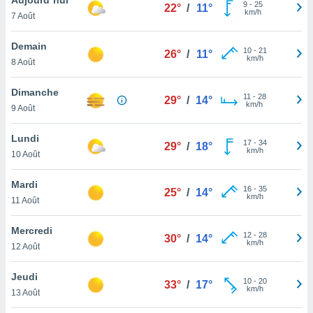
n «
9
-
25
22°
/
11°
km/h
7 Août
 et
r »,
cédez au
Demain
10
-
21
26°
/
11°
 et vous
km/h
8 Août
z
ation de
Dimanche
11
-
28
29°
/
14°
km/h
9 Août
qu'ils
 nous ou
aires,
Lundi
17
-
34
29°
/
18°
km/h
10 Août
nt de
t
Mardi
16
-
35
er le
25°
/
14°
km/h
11 Août
ement
te, ainsi
Mercredi
12
-
28
30°
/
14°
km/h
per un
12 Août
écifique
us
Jeudi
10
-
20
de la
33°
/
17°
km/h
13 Août
 et du