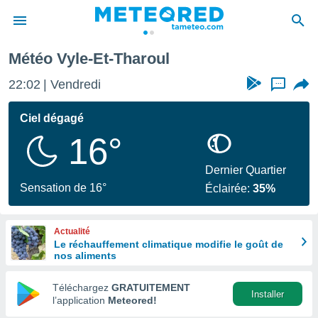
yle-Et-Tharoul
Météo Vyle-Et-Tharoul
e
ntialité
22:02
Vendredi
...
enu de
o.com
Ciel dégagé
o.com) a
16°
aré par
onnels
Dernier Quartier
arantir
Sensation de 16°
Éclairée:
35%
té des
ions
. Vous
Actualité
accéder
Le réchauffement climatique modifie le goût de
e en
nos aliments
 les
Téléchargez
GRATUITEMENT
s :
Installer
l’application
Meteored!
r les