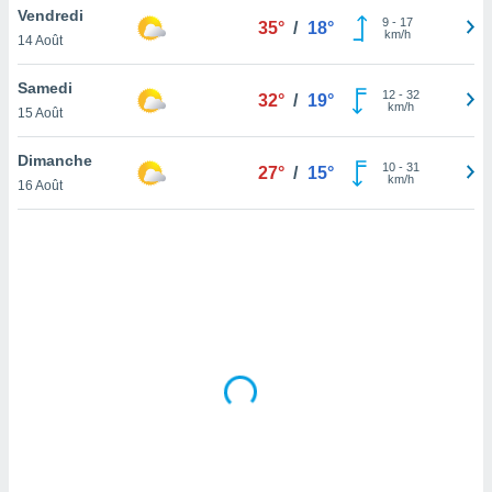
Vendredi
lisé en
9
-
17
35°
/
18°
km/h
 de
14 Août
. Vous
rouver
Samedi
12
-
32
32°
/
19°
km/h
15 Août
ations
re
Dimanche
que de
10
-
31
27°
/
15°
km/h
kies
16 Août
r votre
ement à
ment en
sur le
res des
kies
le au
page de
te web.
MENT,
 les