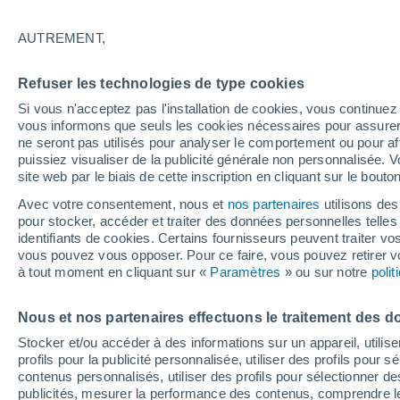
16°
AUTREMENT,
Dernier Qu
Refuser les technologies de type cookies
Éclairée:
3
Sensation de 16°
Si vous n'acceptez pas l'installation de cookies, vous continu
vous informons que seuls les cookies nécessaires pour assurer la
ne seront pas utilisés pour analyser le comportement ou pour af
puissiez visualiser de la publicité générale non personnalisée. V
Flash info
site web par le biais de cette inscription en cliquant sur le bouto
Une nouvelle canicule attendue la semaine
prochaine en France !
Avec votre consentement, nous et
nos partenaires
utilisons des
pour stocker, accéder et traiter des données personnelles telles 
Météo 1 - 7 jours
Heure par heure
Actualité
Carte 
identifiants de cookies. Certains fournisseurs peuvent traiter vo
vous pouvez vous opposer. Pour ce faire, vous pouvez retirer
à tout moment en cliquant sur «
Paramètres
» ou sur notre
poli
Demain
Dimanche
Aujourd´hui
Nous et nos partenaires effectuons le traitement des d
8 Août
9 Août
7 Août
Stocker et/ou accéder à des informations sur un appareil, utilise
profils pour la publicité personnalisée, utiliser des profils pour 
contenus personnalisés, utiliser des profils pour sélectionner
publicités, mesurer la performance des contenus, comprendre le
90%
80%
90%