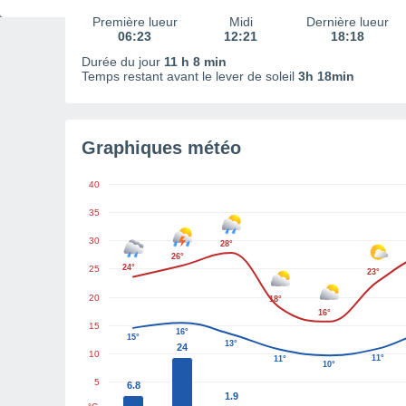
Première lueur
Midi
Dernière lueur
06:23
12:21
18:18
Durée du jour
11 h 8 min
Temps restant avant le lever de soleil
3h 18min
Graphiques météo
40
35
30
28°
26°
24°
25
23°
20
18°
16°
15
16°
15°
13°
24
10
11°
11°
10°
5
6.8
1.9