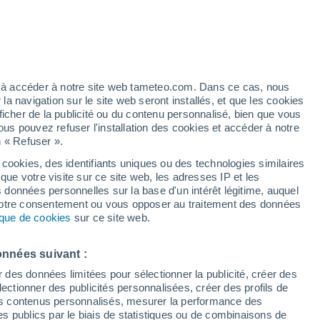
Vigilance jaune
Alerte autre de niveau modéré à
Itapeva aujourd’hui
artier
3%
ez à accéder à notre site web tameteo.com. Dans ce cas, nous
 navigation sur le site web seront installés, et que les cookies
ficher de la publicité ou du contenu personnalisé, bien que vous
ous pouvez refuser l'installation des cookies et accéder à notre
n « Refuser ».
 cookies, des identifiants uniques ou des technologies similaires
que votre visite sur ce site web, les adresses IP et les
de pluie
Radar de pluie
Satellites
Modèles
s données personnelles sur la base d'un intérêt légitime, auquel
 votre consentement ou vous opposer au traitement des données
tique de cookies
sur ce site web.
Lundi
Mardi
Mercredi
Jeudi
onnées suivant :
10 Août
11 Août
12 Août
13 Août
r des données limitées pour sélectionner la publicité, créer des
sélectionner des publicités personnalisées, créer des profils de
 des contenus personnalisés, mesurer la performance des
s publics par le biais de statistiques ou de combinaisons de
30%