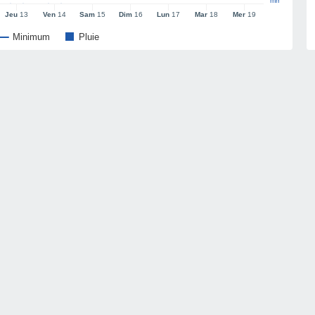
mm
Jeu
13
Ven
14
Sam
15
Dim
16
Lun
17
Mar
18
Mer
19
Minimum
Pluie