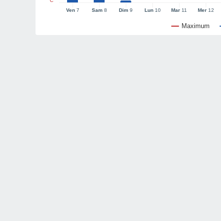
°C
Ven
7
Sam
8
Dim
9
Lun
10
Mar
11
Mer
12
Maximum