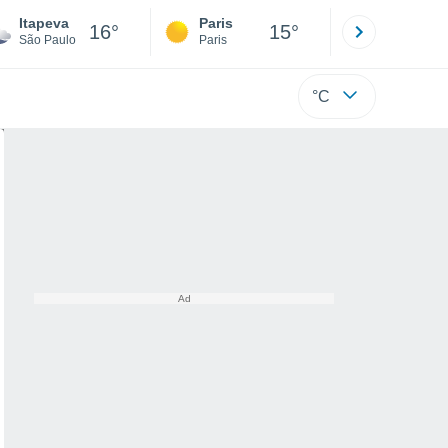
Itapeva
Paris
Montpelli
16°
15°
São Paulo
Paris
Hérault
°C