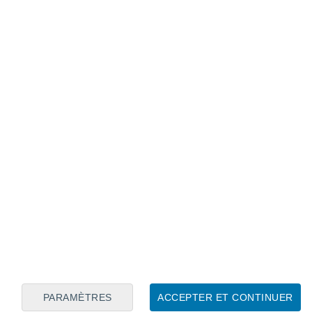
Calendrier lunaire
Lun
Mar
Mer
Jeu
Ven
Sam
Dim
7
8
9
10
11
12
13
14
15
16
PARAMÈTRES
ACCEPTER ET CONTINUER