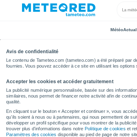
Météo
Actual
Avis de confidentialité
Le contenu de Tameteo.com (tameteo.com) a été préparé par des 
fournies. Vous pouvez accéder à ce site en utilisant les options 
Accepter les cookies et accéder gratuitement
Accueil
Brésil
État de São Paulo
Itapeva
La publicité numérique personnalisée, basée sur des information
similaires, nous permet de financer notre activité afin de conti
Météo Itapeva - SP
qualité.
En cliquant sur le bouton « Accepter et continuer », vous accéde
03:06
Vendredi
qu'ils soient à nous ou à partenaires, qui nous permettent de sui
développer un profil spécifique pour vous montrer de la publicit
trouver plus d'informations dans notre
Politique de cookies
et re
Éclaircies
Paramètres des cookies
disponible au pied de page de notre si