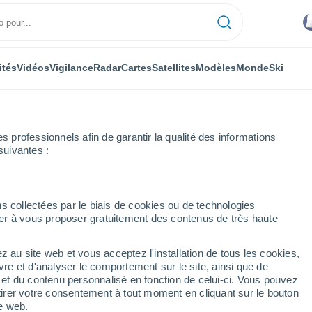
ités
Vidéos
Vigilance
Radar
Cartes
Satellites
Modèles
Monde
Ski
professionnels afin de garantir la qualité des informations
suivantes :
s collectées par le biais de cookies ou de technologies
nuer à vous proposer gratuitement des contenus de très haute
z au site web et vous acceptez l'installation de tous les cookies,
...
vre et d'analyser le comportement sur le site, ainsi que de
é et du contenu personnalisé en fonction de celui-ci. Vous pouvez
Heure par heure
tirer votre consentement à tout moment en cliquant sur le bouton
Pluie faible dans les prochaines
te web.
heures