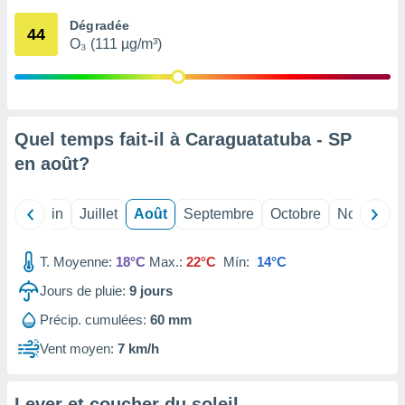
nées
Dégradée
lles sur
44
O₃ (111 µg/m³)
d'un
égitime,
vous
vous
 Pour ce
ous
Quel temps fait-il à Caraguatatuba - SP
etirer
en
août
?
ement
 opposer
Mai
Juin
Juillet
Août
Septembre
Octobre
Novembre
ement
nées à
ment en
T. Moyenne:
18°C
Max.:
22°C
Mín:
14°C
 sur «
res
» ou
Jours de pluie:
9
jours
e
Précip. cumulées:
60 mm
que de
kies
Vent moyen:
7 km/h
ite web.
t nos
Lever et coucher du soleil