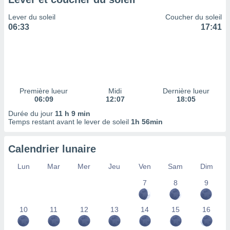
ires
ons le
Lever du soleil
Coucher du soleil
ent des
06:33
17:41
es
 :
et/ou
 à des
ions sur
eil,
Première lueur
Midi
Dernière lueur
des
06:09
12:07
18:05
limitées
Durée du jour
11 h 9 min
Temps restant avant le lever de soleil
1h 56min
nner la
, créer
ils pour
Calendrier lunaire
ité
lisée,
Lun
Mar
Mer
Jeu
Ven
Sam
Dim
des
our
7
8
9
nner des
és
10
11
12
13
14
15
16
lisées,
s profils
enus