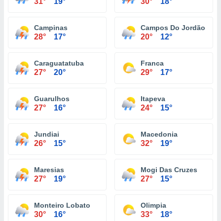
31°
19°
30°
18°
Campinas
Campos Do Jordão
28°
17°
20°
12°
Caraguatatuba
Franca
27°
20°
29°
17°
Guarulhos
Itapeva
27°
16°
24°
15°
Jundiai
Macedonia
26°
15°
32°
19°
Maresias
Mogi Das Cruzes
27°
19°
27°
15°
Monteiro Lobato
Olimpia
30°
16°
33°
18°