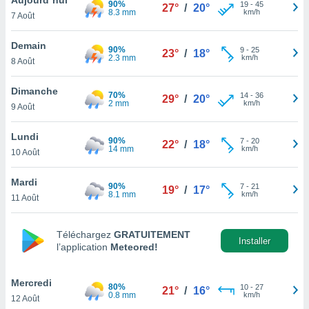
90%
n «
19
-
45
27°
/
20°
8.3 mm
km/h
7 Août
 et
r »,
cédez au
Demain
90%
9
-
25
23°
/
18°
 et vous
2.3 mm
km/h
8 Août
z
ation de
Dimanche
70%
14
-
36
29°
/
20°
2 mm
km/h
9 Août
qu'ils
 nous ou
aires,
Lundi
90%
7
-
20
22°
/
18°
14 mm
km/h
10 Août
nt de
t
Mardi
90%
7
-
21
er le
19°
/
17°
8.1 mm
km/h
11 Août
ement
te, ainsi
Téléchargez
GRATUITEMENT
per un
Installer
l’application
Meteored!
écifique
us
de la
Mercredi
80%
10
-
27
21°
/
16°
 et du
0.8 mm
km/h
12 Août