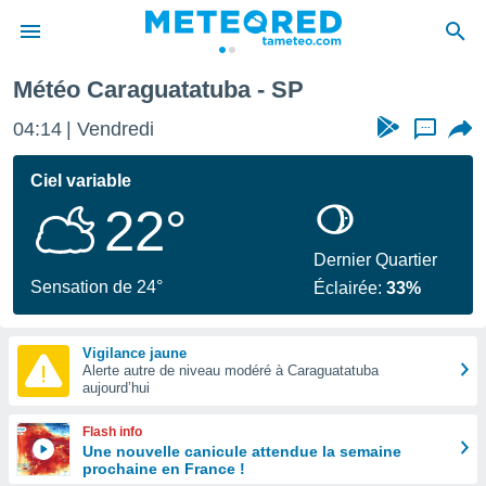
Météo Caraguatatuba - SP
e
ntialité
04:14
Vendredi
...
enu de
o.com
Ciel variable
o.com) a
22°
aré par
onnels
Dernier Quartier
arantir
Sensation de 24°
Éclairée:
33%
té des
ions
. Vous
Vigilance jaune
accéder
Alerte autre de niveau modéré à Caraguatatuba
e en
aujourd’hui
 les
Flash info
s :
Une nouvelle canicule attendue la semaine
prochaine en France !
r les