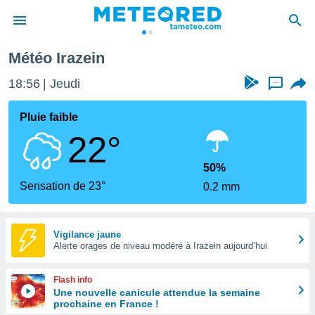
Météo Irazein
e
ntialité
18:56
Jeudi
...
enu de
o.com
Pluie faible
o.com) a
22°
aré par
onnels
50%
arantir
Sensation de 23°
0.2 mm
té des
ions
. Vous
accéder
Vigilance jaune
e en
Alerte orages de niveau modéré à Irazein aujourd’hui
 les
Flash info
s :
Une nouvelle canicule attendue la semaine
prochaine en France !
r les