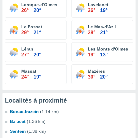
Laroque-d'Olmes
Lavelanet
26°
20°
26°
19°
Le Fossat
Le Mas-d'Azil
29°
21°
28°
21°
Léran
Les Monts d'Olmes
27°
20°
19°
13°
Massat
Mazères
24°
19°
30°
20°
Localités à proximité
Bonac-Irazein
(1.14 km)
Balacet
(1.36 km)
Sentein
(1.38 km)