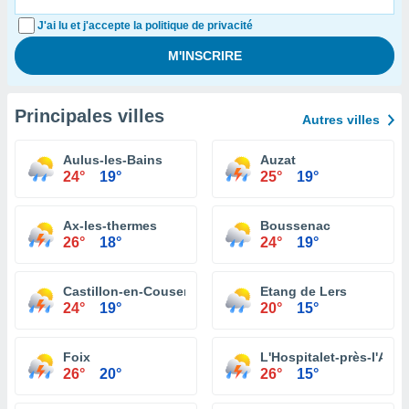
J'ai lu et j'accepte la politique de privacité
Principales villes
Autres villes
Aulus-les-Bains
Auzat
24°
19°
25°
19°
Ax-les-thermes
Boussenac
26°
18°
24°
19°
Castillon-en-Couserans
Etang de Lers
24°
19°
20°
15°
Foix
L'Hospitalet-près-l'And
26°
20°
26°
15°