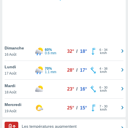
logies
e
s
tez pas
ation de
, vous
z à
à notre
Dimanche
60%
6
-
34
32°
/
18°
0.6 mm
km/h
16 Août
.com.
 cas,
Lundi
70%
4
-
38
us
28°
/
17°
1.1 mm
km/h
17 Août
ns que
s
Mardi
6
-
30
23°
/
16°
ires
km/h
18 Août
urer la
on sur le
Mercredi
7
-
30
 seront
25°
/
15°
km/h
19 Août
, et que
ies ne
as
Les températures augmentent