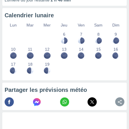
Lumière du jour restante
2 h 46 min
lisés,
des
Calendrier lunaire
our
nner des
Lun
Mar
Mer
Jeu
Ven
Sam
Dim
s
lisés,
6
7
8
9
la
ance des
s,
10
11
12
13
14
15
16
la
ance des
17
18
19
s,
dre les
par le
ques ou
Partager les prévisions météo
inaisons
ées
nt de
tes
,
er et
r les