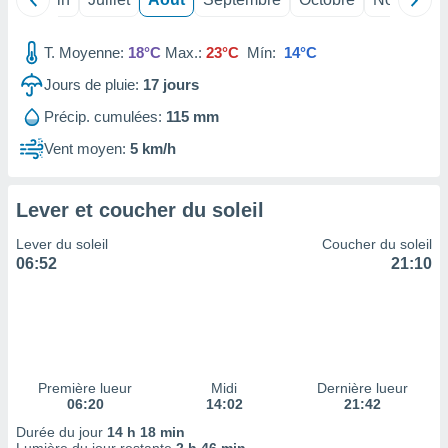
ires
ons le
ent des
T. Moyenne:
18°C
Max.:
23°C
Mín:
14°C
es
 :
Jours de pluie:
17
jours
et/ou
Précip. cumulées:
115 mm
 à des
ions sur
Vent moyen:
5 km/h
eil,
des
limitées
Lever et coucher du soleil
nner la
Lever du soleil
Coucher du soleil
, créer
06:52
21:10
ils pour
ité
lisée,
des
our
nner des
Première lueur
Midi
Dernière lueur
és
06:20
14:02
21:42
lisées,
s profils
Durée du jour
14 h 18 min
enus