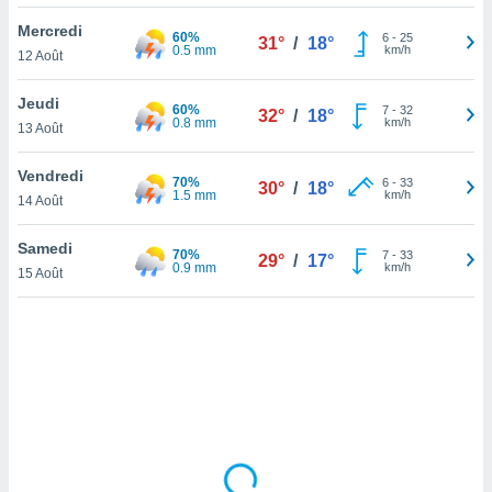
lisé en
Mercredi
 de
60%
6
-
25
31°
/
18°
0.5 mm
km/h
12 Août
. Vous
rouver
Jeudi
60%
7
-
32
32°
/
18°
ations
0.8 mm
km/h
13 Août
re
que de
Vendredi
70%
kies
6
-
33
30°
/
18°
1.5 mm
km/h
14 Août
r votre
ement à
ment en
Samedi
70%
7
-
33
29°
/
17°
sur le
0.9 mm
km/h
15 Août
res des
kies
le au
page de
te web.
MENT,
 les