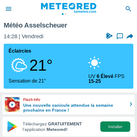
Météo Asselscheuer
e
ntialité
14:28
Vendredi
...
enu de
o.com
Éclaircies
o.com) a
21°
aré par
onnels
UV
6 Élevé
FPS
arantir
Sensation de 21°
15-25
té des
ions
. Vous
Flash info
accéder
Une nouvelle canicule attendue la semaine
e en
prochaine en France !
 les
Téléchargez
GRATUITEMENT
s :
Installer
l’application
Meteored!
r les