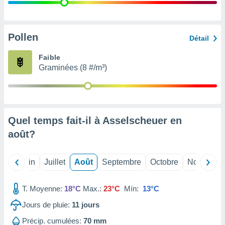
nées
lles sur
d'un
égitime,
Pollen
Détail
vous
vous
Faible
 Pour ce
Graminées (8 #/m³)
ous
etirer
ement
 opposer
Quel temps fait-il à Asselscheuer en
ement
nées à
août
?
ment en
 sur «
res
» ou
Mai
Juin
Juillet
Août
Septembre
Octobre
Novembre
e
que de
kies
T. Moyenne:
18°C
Max.:
23°C
Mín:
13°C
ite web.
Jours de pluie:
11
jours
t nos
Précip. cumulées:
70 mm