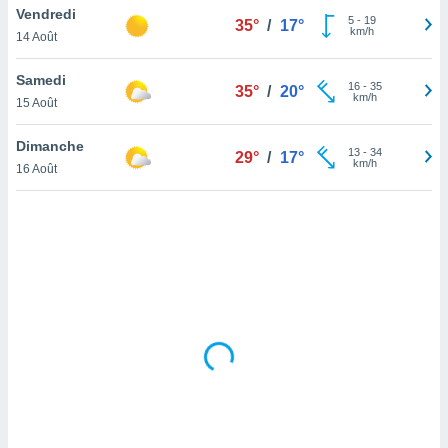
Vendredi
lisé en
5
-
19
35°
/
17°
km/h
 de
14 Août
. Vous
rouver
Samedi
16
-
35
35°
/
20°
km/h
15 Août
ations
re
Dimanche
que de
13
-
34
29°
/
17°
km/h
kies
16 Août
r votre
ement à
ment en
sur le
res des
kies
le au
page de
te web.
MENT,
 les