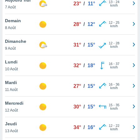
n «
13
-
24
23°
/
11°
km/h
7 Août
 et
r »,
cédez au
Demain
12
-
25
28°
/
12°
 et vous
km/h
8 Août
z
ation de
Dimanche
12
-
28
31°
/
15°
km/h
9 Août
qu'ils
 nous ou
aires,
Lundi
16
-
37
32°
/
18°
km/h
10 Août
nt de
t
Mardi
16
-
36
er le
27°
/
15°
km/h
11 Août
ement
te, ainsi
Mercredi
15
-
35
30°
/
15°
km/h
per un
12 Août
écifique
us
Jeudi
12
-
22
de la
34°
/
16°
km/h
13 Août
 et du