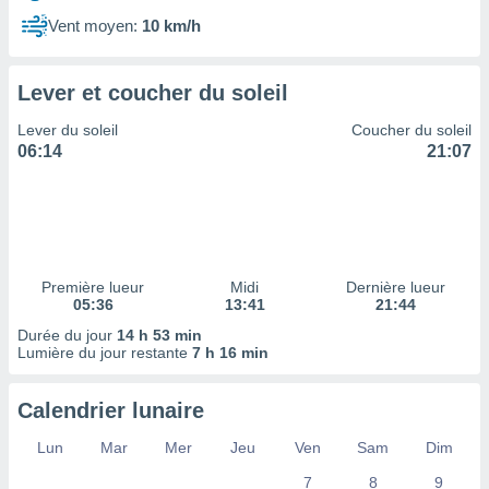
ires
ons le
Vent moyen:
10 km/h
ent des
es
 :
Lever et coucher du soleil
et/ou
Lever du soleil
Coucher du soleil
 à des
06:14
21:07
ions sur
eil,
des
limitées
nner la
, créer
Première lueur
Midi
Dernière lueur
ils pour
05:36
13:41
21:44
ité
Durée du jour
14 h 53 min
lisée,
Lumière du jour restante
7 h 16 min
des
our
nner des
Calendrier lunaire
és
lisées,
Lun
Mar
Mer
Jeu
Ven
Sam
Dim
s profils
7
8
9
enus