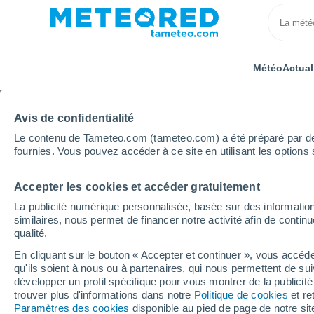
Météo
Actual
Avis de confidentialité
Le contenu de Tameteo.com (tameteo.com) a été préparé par des 
fournies. Vous pouvez accéder à ce site en utilisant les options 
Accepter les cookies et accéder gratuitement
Accueil
Royaume-Uni
Angleterre du Nord-Ouest
La publicité numérique personnalisée, basée sur des information
similaires, nous permet de financer notre activité afin de conti
Météo Ightenhill
qualité.
En cliquant sur le bouton « Accepter et continuer », vous accéde
14:49
Samedi
qu'ils soient à nous ou à partenaires, qui nous permettent de sui
développer un profil spécifique pour vous montrer de la publicit
trouver plus d'informations dans notre
Politique de cookies
et re
Éclaircies
Paramètres des cookies
disponible au pied de page de notre si