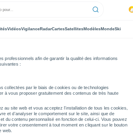
ités
Vidéos
Vigilance
Radar
Cartes
Satellites
Modèles
Monde
Ski
professionnels afin de garantir la qualité des informations
suivantes :
Ightenhill
s collectées par le biais de cookies ou de technologies
nuer à vous proposer gratuitement des contenus de très haute
z au site web et vous acceptez l'installation de tous les cookies,
...
vre et d'analyser le comportement sur le site, ainsi que de
é et du contenu personnalisé en fonction de celui-ci. Vous pouvez
Heure par heure
tirer votre consentement à tout moment en cliquant sur le bouton
Ciel nuageux dans les
te web.
prochaines heures