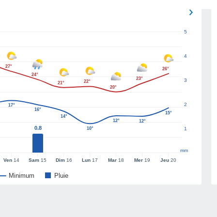
5
4
27°
26°
24°
23°
3
22°
21°
20°
2
17°
16°
15°
14°
12°
12°
0.8
10°
1
mm
Ven
14
Sam
15
Dim
16
Lun
17
Mar
18
Mer
19
Jeu
20
Minimum
Pluie