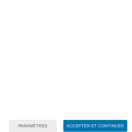
Calendrier lunaire
Lun
Mar
Mer
Jeu
Ven
Sam
Dim
8
9
10
11
12
13
14
15
16
17
18
19
20
21
PARAMÈTRES
ACCEPTER ET CONTINUER