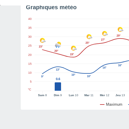
Graphiques météo
40
35
29°
30
27°
25°
25
23°
20°
19°
20
15
16°
14°
13°
10
10°
10°
9°
0.6
5
°C
Sam
8
Dim
9
Lun
10
Mar
11
Mer
12
Jeu
13
Maximum