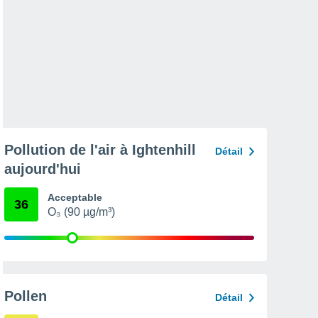
Pollution de l'air à Ightenhill
Détail
aujourd'hui
Acceptable
36
O₃ (90 µg/m³)
Pollen
Détail