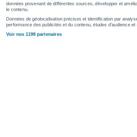
0.6 mm
données provenant de différentes sources, développer et amélior
le contenu.
20°
/
13°
19°
/
10°
23°
/
9°
Données de géolocalisation précises et identification par analys
performance des publicités et du contenu, études d’audience e
17
-
38
km/h
14
-
33
km/h
10
13
-
30
km/h
Voir nos 1199 partenaires
Météo Ightenhill aujourd´hui
, 8 août
Éclaircies
22°
15:00
T. ressentie
25°
Éclaircies
22°
16:00
T. ressentie
25°
Ciel variable
21°
17:00
T. ressentie
21°
Éclaircies
19°
18:00
T. ressentie
19°