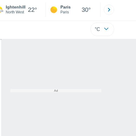
Ightenhill
Paris
Montpelli
22°
30°
North West
Paris
Hérault
°C