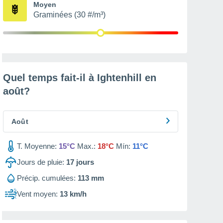
Moyen
Graminées (30 #/m³)
Quel temps fait-il à Ightenhill en
août
?
Août
T. Moyenne:
15°C
Max.:
18°C
Mín:
11°C
Jours de pluie:
17
jours
Précip. cumulées:
113 mm
Vent moyen:
13 km/h