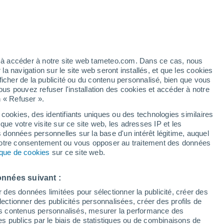
t
/h
ez à accéder à notre site web tameteo.com. Dans ce cas, nous
 navigation sur le site web seront installés, et que les cookies
ficher de la publicité ou du contenu personnalisé, bien que vous
ous pouvez refuser l'installation des cookies et accéder à notre
n « Refuser ».
 cookies, des identifiants uniques ou des technologies similaires
que votre visite sur ce site web, les adresses IP et les
 de couverture nuageuse
Radar de pluie
Satellites
Modèles
s données personnelles sur la base d'un intérêt légitime, auquel
 votre consentement ou vous opposer au traitement des données
tique de cookies
sur ce site web.
Mardi
Mercredi
Jeudi
Vendredi
onnées suivant :
11 Août
12 Août
13 Août
14 Août
r des données limitées pour sélectionner la publicité, créer des
sélectionner des publicités personnalisées, créer des profils de
 des contenus personnalisés, mesurer la performance des
s publics par le biais de statistiques ou de combinaisons de