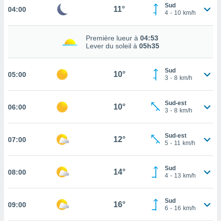
Sud
11°
04:00
cité
4
-
10
km/h
ue
lisée,
ACCEPTER
Première lueur à
04:53
ur des
ET
Lever du soleil à
05h35
ions
CONTINUER
es par le
 cookies
Sud
10°
05:00
PARAMÈTRES
3
-
8
km/h
gies
es, nous
Sud-est
de
10°
06:00
3
-
8
km/h
 notre
afin de
r à vous
Sud-est
12°
07:00
5
-
11
km/h
r
ment des
 de très
Sud
14°
alité.
08:00
4
-
13
km/h
ant sur
n «
Sud
16°
09:00
 et
6
-
16
km/h
r »,