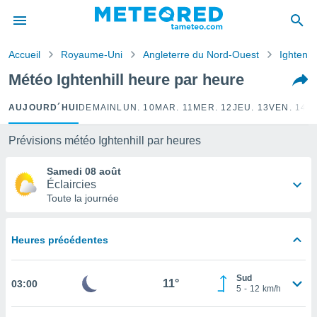
e
ntialité
Accueil
Royaume-Uni
Angleterre du Nord-Ouest
Ightenhil
enu de
o.com
Météo Ightenhill heure par heure
o.com) a
aré par
AUJOURD´HUI
DEMAIN
LUN. 10
MAR. 11
MER. 12
JEU. 13
VEN. 14
S
onnels
arantir
Prévisions météo Ightenhill par heures
té des
ions
Samedi 08 août
. Vous
Éclaircies
accéder
Toute la journée
e en
 les
Heures précédentes
s :
r les
Sud
11°
03:00
s et
5
-
12
km/h
r
tement