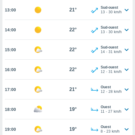
rouver
Sud-ouest
21°
13:00
13
-
30
km/h
ations
re
que de
Sud-ouest
22°
14:00
13
-
30
km/h
kies
r votre
ement à
Sud-ouest
22°
15:00
ment en
14
-
31
km/h
sur le
Sud-ouest
res des
22°
16:00
12
-
31
km/h
kies
le au
page de
Ouest
21°
17:00
te web.
12
-
28
km/h
MENT,
Ouest
19°
18:00
11
-
27
km/h
 les
logies
e
Ouest
19°
19:00
s
8
-
23
km/h