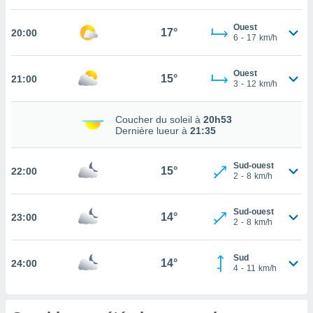
tez pas
Ouest
17°
20:00
ation de
6
-
17
km/h
, vous
z à
Ouest
à notre
15°
21:00
3
-
12
km/h
.com.
 cas,
Coucher du soleil à
20h53
us
Dernière lueur à
21:35
ns que
s
Sud-ouest
15°
22:00
2
-
8
km/h
ires
urer la
on sur le
Sud-ouest
14°
23:00
 seront
2
-
8
km/h
, et que
ies ne
Sud
as
14°
24:00
4
-
11
km/h
pour
 le
ement