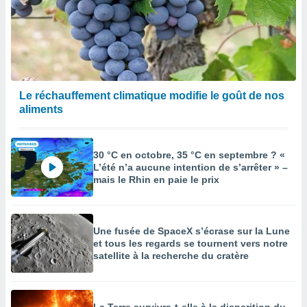
égitime,
vous
vous
 Pour ce
ous
etirer
Le réchauffement climatique modifie le goût de nos
ement
aliments
 opposer
ement
nées à
ment en
30 °C en octobre, 35 °C en septembre ? «
 sur «
L’été n’a aucune intention de s’arrêter » –
res
» ou
mais le Rhin en paie le prix
e
que de
kies
ite web.
Une fusée de SpaceX s’écrase sur la Lune
et tous les regards se tournent vers notre
satellite à la recherche du cratère
t nos
ires
ons le
ent des