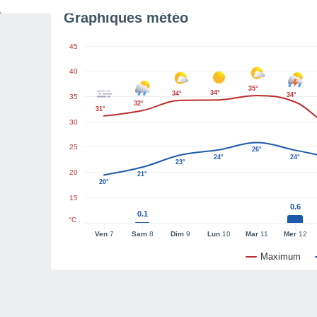
Graphiques météo
45
40
35°
34°
34°
34°
35
32°
31°
30
25
26°
24°
24°
23°
20
21°
20°
15
0.6
0.1
°C
Ven
7
Sam
8
Dim
9
Lun
10
Mar
11
Mer
12
Maximum