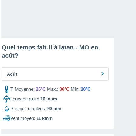
Quel temps fait-il à Iatan - MO en
août
?
Août
T. Moyenne:
25°C
Max.:
30°C
Mín:
20°C
Jours de pluie:
10
jours
Précip. cumulées:
93 mm
Vent moyen:
11 km/h