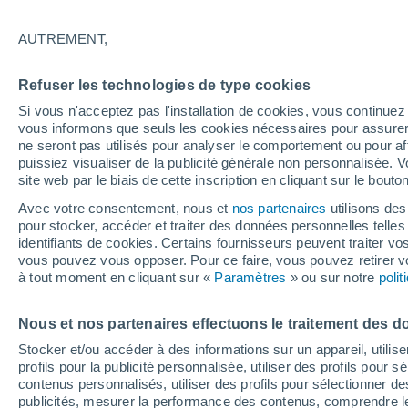
30°
AUTREMENT,
UV
8 Très
Refuser les technologies de type cookies
Sensation de 34°
FPS
25-50
Si vous n'acceptez pas l'installation de cookies, vous continu
vous informons que seuls les cookies nécessaires pour assurer la
ne seront pas utilisés pour analyser le comportement ou pour af
puissiez visualiser de la publicité générale non personnalisée. V
Actualité
site web par le biais de cette inscription en cliquant sur le bouto
Le réchauffement climatique modifie le goût 
nos aliments
Avec votre consentement, nous et
nos partenaires
utilisons des
pour stocker, accéder et traiter des données personnelles telles 
Météo 1 - 7 jours
Heure par heure
Actualité
Carte
identifiants de cookies. Certains fournisseurs peuvent traiter vo
vous pouvez vous opposer. Pour ce faire, vous pouvez retirer
à tout moment en cliquant sur «
Paramètres
» ou sur notre
poli
Demain
Dimanche
Aujourd´hui
Nous et nos partenaires effectuons le traitement des d
8 Août
9 Août
7 Août
Stocker et/ou accéder à des informations sur un appareil, utilise
profils pour la publicité personnalisée, utiliser des profils pour 
contenus personnalisés, utiliser des profils pour sélectionner
publicités, mesurer la performance des contenus, comprendre le
30%