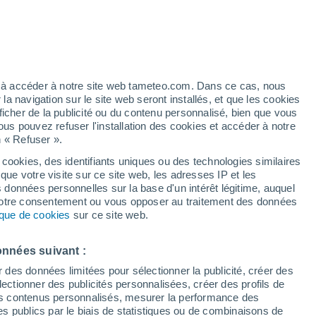
 élevé!
ez à accéder à notre site web tameteo.com. Dans ce cas, nous
 navigation sur le site web seront installés, et que les cookies
ficher de la publicité ou du contenu personnalisé, bien que vous
ous pouvez refuser l'installation des cookies et accéder à notre
n « Refuser ».
de
 cookies, des identifiants uniques ou des technologies similaires
que votre visite sur ce site web, les adresses IP et les
 de couverture nuageuse
Radar de pluie
Satellites
Modèles
s données personnelles sur la base d'un intérêt légitime, auquel
 votre consentement ou vous opposer au traitement des données
tique de cookies
sur ce site web.
Lundi
Mardi
Mercredi
Jeudi
onnées suivant :
10 Août
11 Août
12 Août
13 Août
r des données limitées pour sélectionner la publicité, créer des
sélectionner des publicités personnalisées, créer des profils de
 des contenus personnalisés, mesurer la performance des
s publics par le biais de statistiques ou de combinaisons de
60%
70%