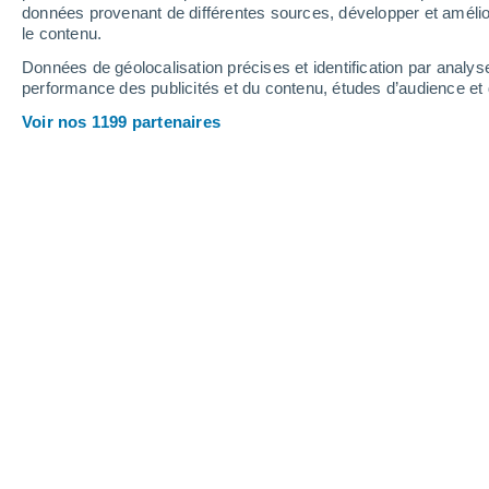
0.1 mm
données provenant de différentes sources, développer et amélior
le contenu.
32°
/
21°
34°
/
23°
31°
/
20°
Données de géolocalisation précises et identification par analys
performance des publicités et du contenu, études d’audience e
15
-
38
km/h
21
-
40
km/h
22
11
-
25
km/h
Voir nos 1199 partenaires
Météo Iatan - MO aujourd´hui
, 7 août
Éclaircies
30°
13:00
T. ressentie
34°
Éclaircies
30°
14:00
T. ressentie
35°
Ensoleillé
30°
15:00
T. ressentie
35°
Ensoleillé
31°
16:00
T. ressentie
36°