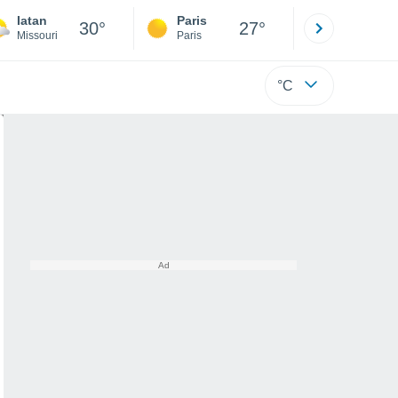
Iatan
Paris
Montpelli
30°
27°
Missouri
Paris
Hérault
°C