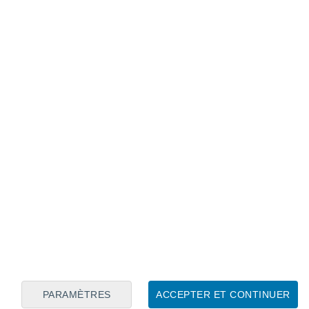
Calendrier lunaire
Lun
Mar
Mer
Jeu
Ven
Sam
Dim
7
8
9
10
11
12
13
14
15
16
17
18
19
20
PARAMÈTRES
ACCEPTER ET CONTINUER