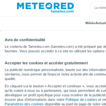
Météo
Actual
Avis de confidentialité
Le contenu de Tameteo.com (tameteo.com) a été préparé par des 
fournies. Vous pouvez accéder à ce site en utilisant les options 
Accepter les cookies et accéder gratuitement
Accueil
États-Unis
Missouri
Iatan
La publicité numérique personnalisée, basée sur des information
similaires, nous permet de financer notre activité afin de conti
Météo Iatan - MO
qualité.
En cliquant sur le bouton « Accepter et continuer », vous accéde
13:17
Vendredi
qu'ils soient à nous ou à partenaires, qui nous permettent de sui
développer un profil spécifique pour vous montrer de la publicit
trouver plus d'informations dans notre
Politique de cookies
et re
Éclaircies
Paramètres des cookies
disponible au pied de page de notre si