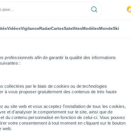
ités
Vidéos
Vigilance
Radar
Cartes
Satellites
Modèles
Monde
Ski
professionnels afin de garantir la qualité des informations
suivantes :
s collectées par le biais de cookies ou de technologies
nuer à vous proposer gratuitement des contenus de très haute
z au site web et vous acceptez l'installation de tous les cookies,
...
vre et d'analyser le comportement sur le site, ainsi que de
é et du contenu personnalisé en fonction de celui-ci. Vous pouvez
Heure par heure
tirer votre consentement à tout moment en cliquant sur le bouton
Chaleur humide et étouffante
te web.
dans les prochaines heures