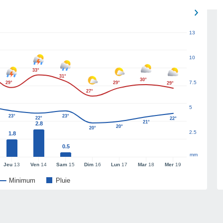
13
10
33°
31°
30°
7.5
29°
29°
29°
27°
5
23°
23°
22°
22°
21°
2.8
20°
20°
2.5
1.8
0.5
mm
Jeu
13
Ven
14
Sam
15
Dim
16
Lun
17
Mar
18
Mer
19
Minimum
Pluie