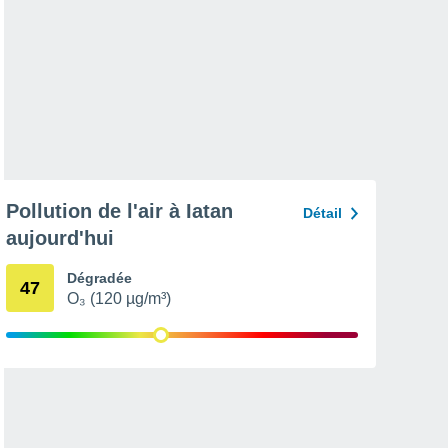
Pollution de l'air à Iatan
Détail
aujourd'hui
Dégradée
47
O₃ (120 µg/m³)