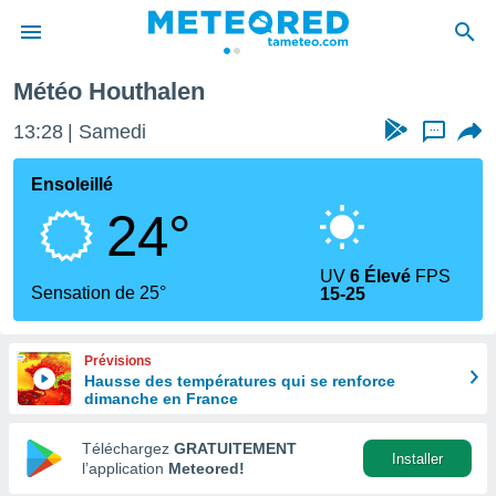
n
Météo Houthalen
e
ntialité
13:28
Samedi
...
enu de
o.com
Ensoleillé
o.com) a
24°
aré par
onnels
UV
6 Élevé
FPS
arantir
Sensation de 25°
15-25
té des
ions
. Vous
Prévisions
accéder
Hausse des températures qui se renforce
e en
dimanche en France
 les
Téléchargez
GRATUITEMENT
s :
Installer
l’application
Meteored!
r les