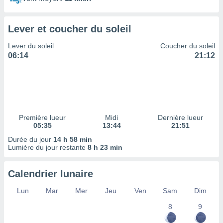
ires
ons le
ent des
Lever et coucher du soleil
es
 :
Lever du soleil
Coucher du soleil
et/ou
06:14
21:12
 à des
ions sur
eil,
des
limitées
Première lueur
Midi
Dernière lueur
nner la
05:35
13:44
21:51
, créer
ils pour
Durée du jour
14 h 58 min
ité
Lumière du jour restante
8 h 23 min
lisée,
des
Calendrier lunaire
our
nner des
Lun
Mar
Mer
Jeu
Ven
Sam
Dim
és
lisées,
8
9
s profils
enus