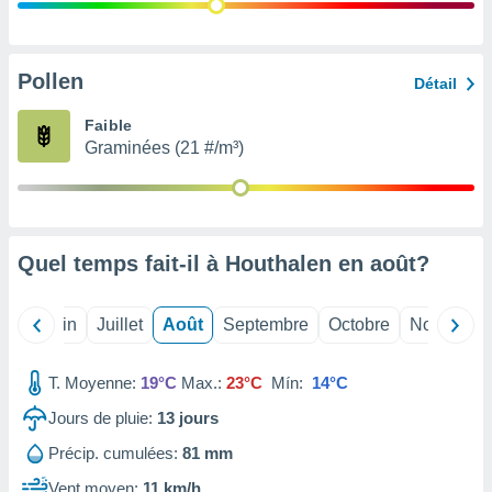
nées
lles sur
d'un
égitime,
Pollen
Détail
vous
vous
Faible
 Pour ce
Graminées (21 #/m³)
ous
etirer
ement
 opposer
Quel temps fait-il à Houthalen en
août
?
ement
nées à
ment en
Mai
Juin
Juillet
Août
Septembre
Octobre
Novembre
 sur «
res
» ou
e
T. Moyenne:
19°C
Max.:
23°C
Mín:
14°C
que de
kies
Jours de pluie:
13
jours
ite web.
Précip. cumulées:
81 mm
t nos
Vent moyen:
11 km/h