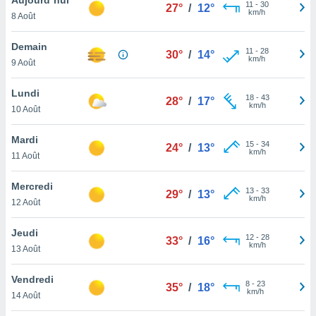
n «
11
-
30
27°
/
12°
km/h
8 Août
 et
r »,
cédez au
Demain
11
-
28
30°
/
14°
 et vous
km/h
9 Août
z
ation de
Lundi
18
-
43
28°
/
17°
km/h
10 Août
qu'ils
 nous ou
aires,
Mardi
15
-
34
24°
/
13°
km/h
11 Août
nt de
t
Mercredi
13
-
33
er le
29°
/
13°
km/h
12 Août
ement
te, ainsi
Jeudi
12
-
28
33°
/
16°
km/h
per un
13 Août
écifique
us
Vendredi
8
-
23
de la
35°
/
18°
km/h
14 Août
 et du