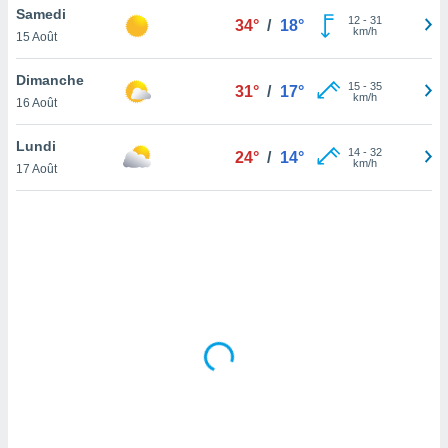
Samedi
lisé en
12
-
31
34°
/
18°
km/h
 de
15 Août
. Vous
rouver
Dimanche
15
-
35
31°
/
17°
km/h
16 Août
ations
re
Lundi
que de
14
-
32
24°
/
14°
km/h
kies
17 Août
r votre
ement à
ment en
sur le
res des
kies
le au
page de
te web.
MENT,
 les