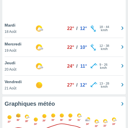
logies
e
s
Mardi
tez pas
18
-
44
22°
/
12°
km/h
ation de
18 Août
, vous
z à
Mercredi
12
-
38
22°
/
10°
à notre
km/h
19 Août
.com.
Jeudi
 cas,
9
-
26
24°
/
11°
km/h
us
20 Août
ns que
s
Vendredi
13
-
28
27°
/
12°
km/h
21 Août
ires
urer la
on sur le
Graphiques météo
 seront
, et que
ies ne
30°
33°
35°
34°
31°
29°
28°
27°
as
24°
24°
24°
22°
22°