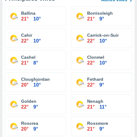
Ballina
Borrisoleigh
21°
10°
21°
9°
Cahir
Carrick-on-Suir
22°
10°
22°
10°
Cashel
Clonmel
21°
8°
22°
10°
Cloughjordan
Fethard
20°
10°
22°
9°
Golden
Nenagh
22°
9°
21°
11°
Roscrea
Rossmore
20°
9°
21°
9°