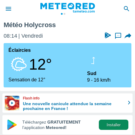
Météo Holycross
e
ntialité
08:14
Vendredi
...
enu de
o.com
Éclaircies
o.com) a
12°
aré par
onnels
Sud
arantir
Sensation de 12°
9
16 km/h
té des
ions
. Vous
Flash info
accéder
Une nouvelle canicule attendue la semaine
e en
prochaine en France !
 les
Téléchargez
GRATUITEMENT
s :
Installer
l’application
Meteored!
r les