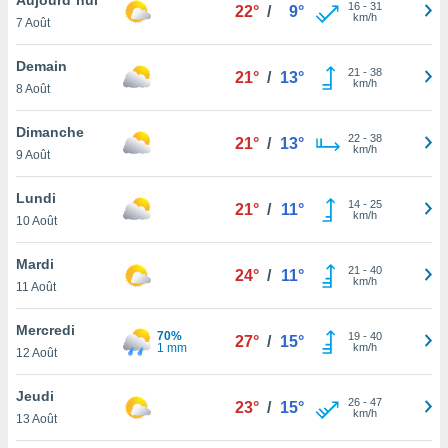
n «
16
-
31
22°
/
9°
km/h
7 Août
 et
r »,
cédez au
Demain
21
-
38
21°
/
13°
 et vous
km/h
8 Août
z
ation de
Dimanche
22
-
38
21°
/
13°
km/h
9 Août
qu'ils
 nous ou
aires,
Lundi
14
-
25
21°
/
11°
km/h
10 Août
nt de
t
Mardi
21
-
40
er le
24°
/
11°
km/h
11 Août
ement
te, ainsi
Mercredi
70%
19
-
40
27°
/
15°
1 mm
km/h
per un
12 Août
écifique
us
Jeudi
26
-
47
de la
23°
/
15°
km/h
13 Août
 et du