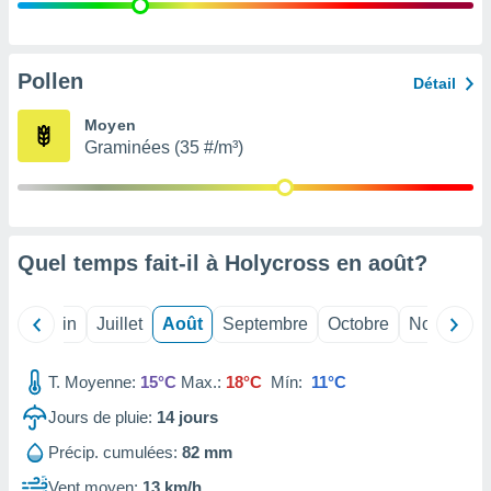
nées
lles sur
d'un
égitime,
Pollen
Détail
vous
vous
Moyen
 Pour ce
Graminées (35 #/m³)
ous
etirer
ement
 opposer
Quel temps fait-il à Holycross en
août
?
ement
nées à
ment en
Mai
Juin
Juillet
Août
Septembre
Octobre
Novembre
 sur «
res
» ou
e
T. Moyenne:
15°C
Max.:
18°C
Mín:
11°C
que de
kies
Jours de pluie:
14
jours
ite web.
Précip. cumulées:
82 mm
t nos
Vent moyen:
13 km/h