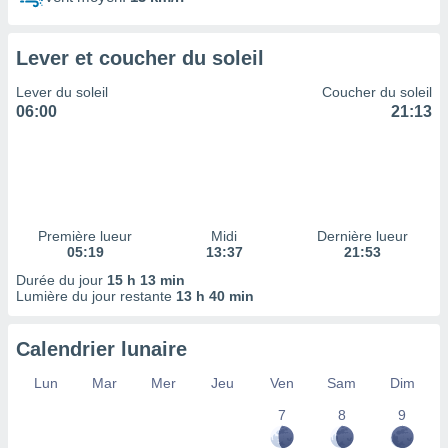
ires
ons le
ent des
Lever et coucher du soleil
es
 :
Lever du soleil
Coucher du soleil
et/ou
06:00
21:13
 à des
ions sur
eil,
des
limitées
Première lueur
Midi
Dernière lueur
nner la
05:19
13:37
21:53
, créer
ils pour
Durée du jour
15 h 13 min
ité
Lumière du jour restante
13 h 40 min
lisée,
des
Calendrier lunaire
our
nner des
Lun
Mar
Mer
Jeu
Ven
Sam
Dim
és
lisées,
7
8
9
s profils
enus