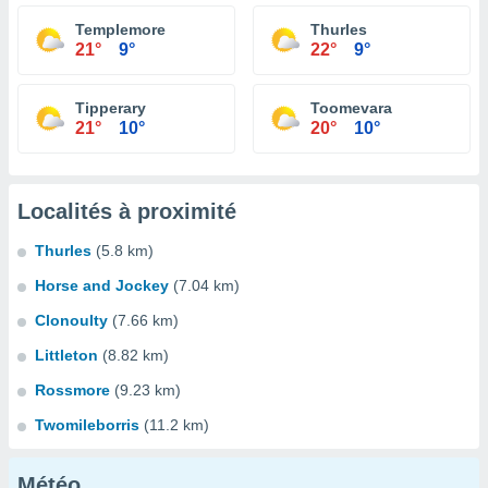
Templemore
Thurles
21°
9°
22°
9°
Tipperary
Toomevara
21°
10°
20°
10°
Localités à proximité
Thurles
(5.8 km)
Horse and Jockey
(7.04 km)
Clonoulty
(7.66 km)
Littleton
(8.82 km)
Rossmore
(9.23 km)
Twomileborris
(11.2 km)
Météo...