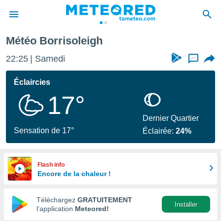
Météo Borrisoleigh
e
ntialité
22:25
Samedi
...
enu de
o.com
Éclaircies
o.com) a
17°
aré par
onnels
Dernier Quartier
arantir
Sensation de 17°
Éclairée:
24%
té des
ions
. Vous
accéder
Flash info
e en
Encore de la chaleur !
 les
Téléchargez
GRATUITEMENT
s :
Installer
l’application
Meteored!
r les