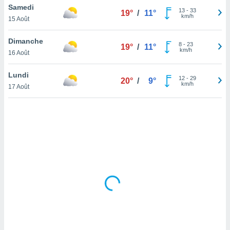
Samedi
lisé en
13
-
33
19°
/
11°
km/h
 de
15 Août
. Vous
rouver
Dimanche
8
-
23
19°
/
11°
km/h
16 Août
ations
re
Lundi
que de
12
-
29
20°
/
9°
km/h
kies
17 Août
r votre
ement à
ment en
sur le
res des
kies
le au
page de
te web.
MENT,
 les