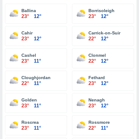
Ballina
Borrisoleigh
23°
12°
23°
12°
Cahir
Carrick-on-Suir
23°
12°
22°
12°
Cashel
Clonmel
23°
11°
22°
12°
Cloughjordan
Fethard
22°
11°
23°
12°
Golden
Nenagh
23°
11°
23°
12°
Roscrea
Rossmore
23°
11°
22°
11°