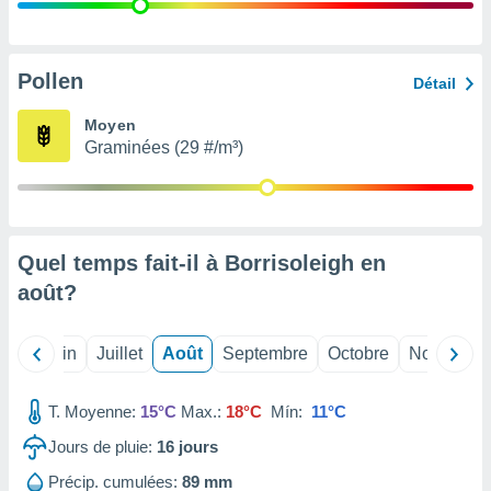
nées
lles sur
d'un
égitime,
Pollen
Détail
vous
vous
Moyen
 Pour ce
Graminées (29 #/m³)
ous
etirer
ement
 opposer
Quel temps fait-il à Borrisoleigh en
ement
nées à
août
?
ment en
 sur «
res
» ou
Mai
Juin
Juillet
Août
Septembre
Octobre
Novembre
e
que de
kies
T. Moyenne:
15°C
Max.:
18°C
Mín:
11°C
ite web.
Jours de pluie:
16
jours
t nos
Précip. cumulées:
89 mm