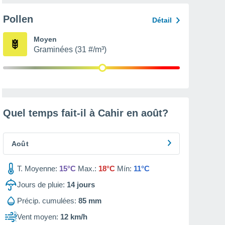
Pollen
Détail
Moyen
Graminées (31 #/m³)
Quel temps fait-il à Cahir en
août
?
Août
T. Moyenne:
15°C
Max.:
18°C
Mín:
11°C
Jours de pluie:
14
jours
Précip. cumulées:
85 mm
Vent moyen:
12 km/h