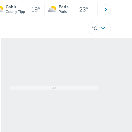
Cahir
Paris
Montpelli
19°
23°
County Tipperary
Paris
Hérault
°C