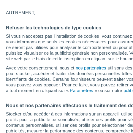
18°
AUTREMENT,
Ouest
Refuser les technologies de type cookies
Sensation de 18°
10
-
22 km
Si vous n'acceptez pas l'installation de cookies, vous continu
vous informons que seuls les cookies nécessaires pour assurer la
ne seront pas utilisés pour analyser le comportement ou pour af
puissiez visualiser de la publicité générale non personnalisée. V
Flash info
site web par le biais de cette inscription en cliquant sur le bouto
Vigilance orange : alerte aux orages violents 
Avec votre consentement, nous et
nos partenaires
utilisons des
pour stocker, accéder et traiter des données personnelles telles 
Météo 1 - 7 jours
Heure par heure
Actualité
Carte 
identifiants de cookies. Certains fournisseurs peuvent traiter vo
vous pouvez vous opposer. Pour ce faire, vous pouvez retirer
à tout moment en cliquant sur «
Paramètres
» ou sur notre
poli
Demain
Mardi
M
Aujourd´hui
Nous et nos partenaires effectuons le traitement des d
10 Août
11 Août
9 Août
Stocker et/ou accéder à des informations sur un appareil, utilise
profils pour la publicité personnalisée, utiliser des profils pour 
contenus personnalisés, utiliser des profils pour sélectionner
publicités, mesurer la performance des contenus, comprendre le
30%