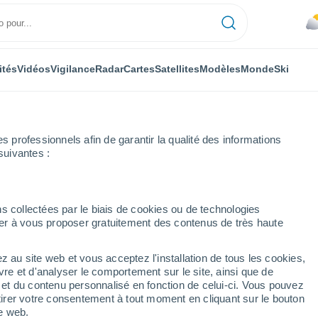
ités
Vidéos
Vigilance
Radar
Cartes
Satellites
Modèles
Monde
Ski
professionnels afin de garantir la qualité des informations
suivantes :
s collectées par le biais de cookies ou de technologies
nuer à vous proposer gratuitement des contenus de très haute
z au site web et vous acceptez l'installation de tous les cookies,
...
vre et d'analyser le comportement sur le site, ainsi que de
é et du contenu personnalisé en fonction de celui-ci. Vous pouvez
Heure par heure
tirer votre consentement à tout moment en cliquant sur le bouton
Ciel couvert dans les prochaines
te web.
heures