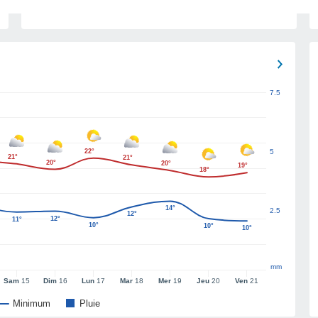
7.5
22°
5
21°
21°
20°
20°
19°
18°
14°
2.5
12°
12°
11°
10°
10°
10°
mm
Sam
15
Dim
16
Lun
17
Mar
18
Mer
19
Jeu
20
Ven
21
Minimum
Pluie