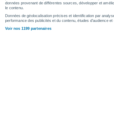
0.2 mm
données provenant de différentes sources, développer et amélior
le contenu.
22°
/
10°
23°
/
10°
23°
/
12°
Données de géolocalisation précises et identification par analys
performance des publicités et du contenu, études d’audience e
14
-
30
km/h
17
-
37
km/h
15
19
-
40
km/h
Voir nos 1199 partenaires
Météo Cahir aujourd´hui
, 9 août
Couvert
18°
10:00
T. ressentie
18°
Ciel variable
19°
11:00
T. ressentie
19°
Éclaircies
20°
12:00
T. ressentie
20°
Ciel variable
21°
13:00
T. ressentie
21°