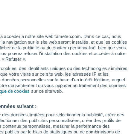
/h
ez à accéder à notre site web tameteo.com. Dans ce cas, nous
 navigation sur le site web seront installés, et que les cookies
ficher de la publicité ou du contenu personnalisé, bien que vous
ous pouvez refuser l'installation des cookies et accéder à notre
n « Refuser ».
!
 cookies, des identifiants uniques ou des technologies similaires
que votre visite sur ce site web, les adresses IP et les
de pluie
Radar de pluie
Satellites
Modèles
s données personnelles sur la base d'un intérêt légitime, auquel
 votre consentement ou vous opposer au traitement des données
tique de cookies
sur ce site web.
ercredi
Jeudi
Vendredi
Samedi
onnées suivant :
12 Août
13 Août
14 Août
15 Août
r des données limitées pour sélectionner la publicité, créer des
sélectionner des publicités personnalisées, créer des profils de
 des contenus personnalisés, mesurer la performance des
s publics par le biais de statistiques ou de combinaisons de
70%