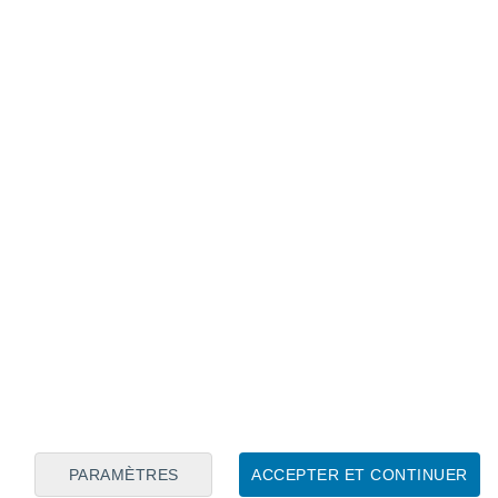
Calendrier lunaire
Lun
Mar
Mer
Jeu
Ven
Sam
Dim
9
10
11
12
13
14
15
16
17
18
19
20
21
22
PARAMÈTRES
ACCEPTER ET CONTINUER