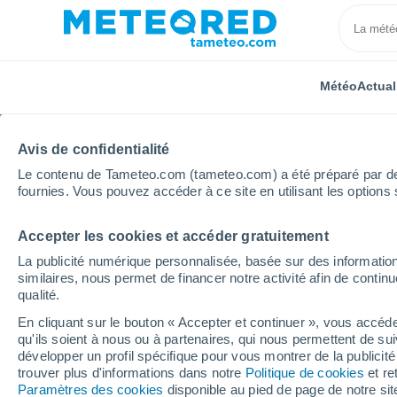
Météo
Actual
Avis de confidentialité
Le contenu de Tameteo.com (tameteo.com) a été préparé par des 
fournies. Vous pouvez accéder à ce site en utilisant les options 
Accepter les cookies et accéder gratuitement
Accueil
Irlande
Comté de Tipperary
Cahir
La publicité numérique personnalisée, basée sur des information
similaires, nous permet de financer notre activité afin de conti
Météo Cahir
qualité.
En cliquant sur le bouton « Accepter et continuer », vous accéde
10:04
Dimanche
qu'ils soient à nous ou à partenaires, qui nous permettent de sui
développer un profil spécifique pour vous montrer de la publicit
trouver plus d'informations dans notre
Politique de cookies
et re
Couvert
Paramètres des cookies
disponible au pied de page de notre si