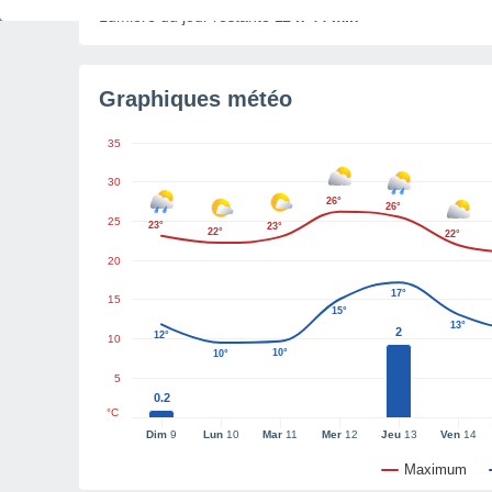
Lumière du jour restante
11 h 44 min
Graphiques météo
35
30
26°
26°
25
23°
23°
22°
22°
20
17°
15
15°
13°
2
12°
10
10°
10°
5
0.2
°C
Dim
9
Lun
10
Mar
11
Mer
12
Jeu
13
Ven
14
Maximum