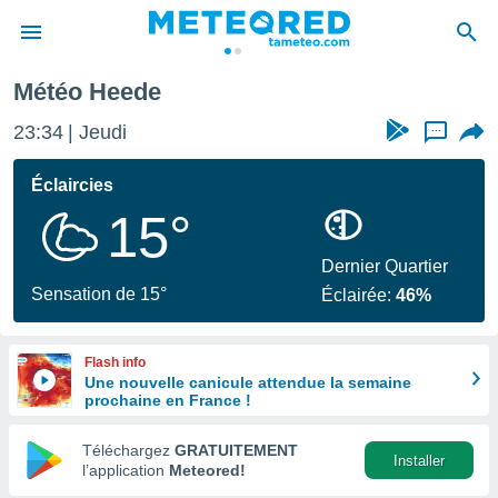
Météo Heede
e
ntialité
23:34
Jeudi
...
enu de
o.com
Éclaircies
o.com) a
15°
aré par
onnels
Dernier Quartier
arantir
Sensation de 15°
Éclairée:
46%
té des
ions
. Vous
Flash info
accéder
Une nouvelle canicule attendue la semaine
e en
prochaine en France !
 les
Téléchargez
GRATUITEMENT
s :
Installer
l’application
Meteored!
r les