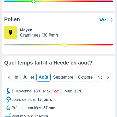
nées
lles sur
d'un
égitime,
Pollen
Détail
vous
vous
Moyen
 Pour ce
Graminées (30 #/m³)
ous
etirer
ement
 opposer
Quel temps fait-il à Heede en
août
?
ement
nées à
ment en
Mai
Juin
Juillet
Août
Septembre
Octobre
Novembre
 sur «
res
» ou
e
T. Moyenne:
18°C
Max.:
22°C
Mín:
13°C
que de
kies
Jours de pluie:
15
jours
ite web.
Précip. cumulées:
87 mm
t nos
Vent moyen:
12 km/h