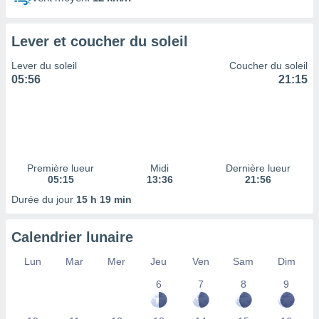
ires
ons le
ent des
Lever et coucher du soleil
es
 :
Lever du soleil
Coucher du soleil
et/ou
05:56
21:15
 à des
ions sur
eil,
des
limitées
Première lueur
Midi
Dernière lueur
nner la
05:15
13:36
21:56
, créer
ils pour
Durée du jour
15 h 19 min
ité
lisée,
Calendrier lunaire
des
our
Lun
Mar
Mer
Jeu
Ven
Sam
Dim
nner des
és
6
7
8
9
lisées,
s profils
enus