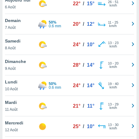
n «
26
-
51
22°
/
15°
km/h
6 Août
 et
r »,
cédez au
Demain
50%
11
-
25
20°
/
12°
 et vous
0.6 mm
km/h
7 Août
z
ation de
Samedi
13
-
23
24°
/
10°
km/h
8 Août
qu'ils
 nous ou
aires,
Dimanche
10
-
20
28°
/
14°
km/h
9 Août
nt de
t
Lundi
50%
19
-
40
er le
24°
/
14°
0.6 mm
km/h
10 Août
ement
te, ainsi
Mardi
13
-
29
21°
/
11°
km/h
per un
11 Août
écifique
us
Mercredi
13
-
30
de la
25°
/
10°
km/h
12 Août
 et du