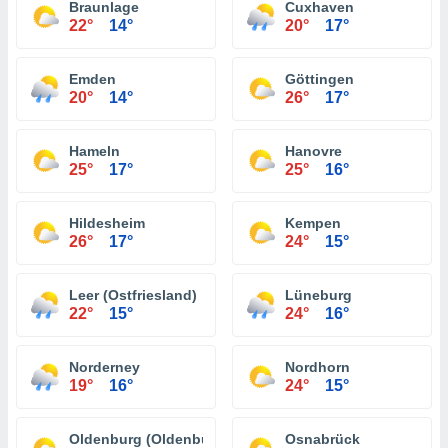
Braunlage
Cuxhaven
22°
14°
20°
17°
Emden
Göttingen
20°
14°
26°
17°
Hameln
Hanovre
25°
17°
25°
16°
Hildesheim
Kempen
26°
17°
24°
15°
Leer (Ostfriesland)
Lüneburg
22°
15°
24°
16°
Norderney
Nordhorn
19°
16°
24°
15°
Oldenburg (Oldenburg)
Osnabrück