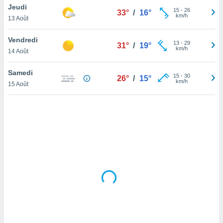
Jeudi
lisé en
15
-
26
33°
/
16°
km/h
 de
13 Août
. Vous
rouver
Vendredi
13
-
29
31°
/
19°
km/h
14 Août
ations
re
Samedi
que de
15
-
30
26°
/
15°
km/h
kies
15 Août
r votre
ement à
ment en
sur le
res des
kies
le au
page de
te web.
MENT,
 les