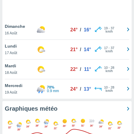
logies
e
s
Dimanche
tez pas
19
-
37
24°
/
16°
km/h
ation de
16 Août
, vous
z à
Lundi
17
-
37
21°
/
14°
à notre
km/h
17 Août
.com.
Mardi
 cas,
10
-
28
22°
/
11°
km/h
us
18 Août
ns que
s
Mercredi
70%
10
-
28
24°
/
13°
0.9 mm
km/h
19 Août
ires
urer la
on sur le
Graphiques météo
 seront
, et que
ies ne
28°
33°
31°
26°
25°
24°
24°
24°
22°
22°
as
21°
21°
20°