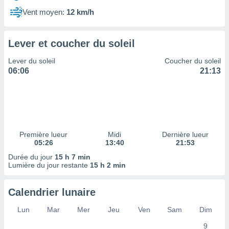
ires
ons le
Vent moyen:
12 km/h
ent des
es
 :
Lever et coucher du soleil
et/ou
Lever du soleil
Coucher du soleil
 à des
06:06
21:13
ions sur
eil,
des
limitées
nner la
, créer
Première lueur
Midi
Dernière lueur
ils pour
05:26
13:40
21:53
ité
Durée du jour
15 h 7 min
lisée,
Lumière du jour restante
15 h 2 min
des
our
nner des
Calendrier lunaire
és
lisées,
Lun
Mar
Mer
Jeu
Ven
Sam
Dim
s profils
9
enus