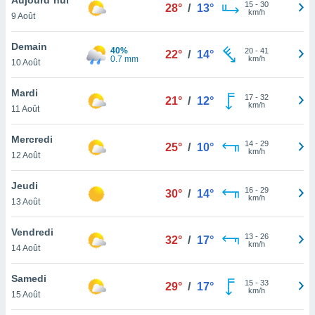
n «
15
-
30
28°
/
13°
km/h
9 Août
 et
r »,
cédez au
Demain
40%
20
-
41
22°
/
14°
 et vous
0.7 mm
km/h
10 Août
z
ation de
Mardi
17
-
32
21°
/
12°
km/h
11 Août
qu'ils
 nous ou
aires,
Mercredi
14
-
29
25°
/
10°
km/h
12 Août
nt de
t
Jeudi
16
-
29
er le
30°
/
14°
km/h
13 Août
ement
te, ainsi
Vendredi
13
-
26
32°
/
17°
km/h
per un
14 Août
écifique
us
Samedi
15
-
33
de la
29°
/
17°
km/h
15 Août
 et du