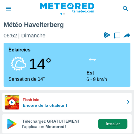
Météo Havelterberg
e
ntialité
06:52
Dimanche
...
enu de
o.com
Éclaircies
o.com) a
14°
aré par
onnels
Est
arantir
Sensation de 14°
6
9 km/h
té des
ions
. Vous
accéder
Flash info
e en
Encore de la chaleur !
 les
Téléchargez
GRATUITEMENT
s :
Installer
l’application
Meteored!
r les