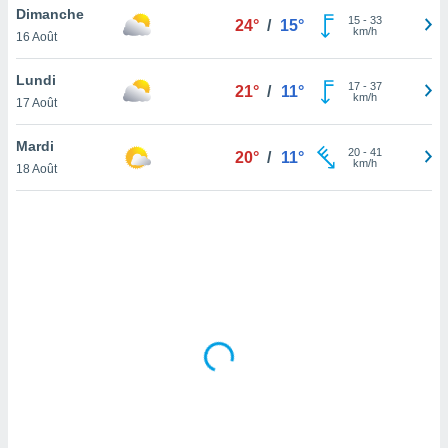
Dimanche
lisé en
15
-
33
24°
/
15°
km/h
 de
16 Août
. Vous
rouver
Lundi
17
-
37
21°
/
11°
km/h
17 Août
ations
re
Mardi
que de
20
-
41
20°
/
11°
km/h
kies
18 Août
r votre
ement à
ment en
sur le
res des
kies
le au
page de
te web.
MENT,
 les