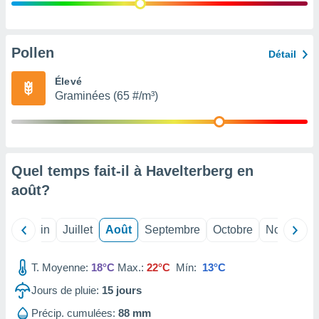
nées
lles sur
d'un
égitime,
Pollen
Détail
vous
vous
Élevé
 Pour ce
Graminées (65 #/m³)
ous
etirer
ement
 opposer
Quel temps fait-il à Havelterberg en
ement
nées à
août
?
ment en
 sur «
res
» ou
Mai
Juin
Juillet
Août
Septembre
Octobre
Novembre
e
que de
kies
T. Moyenne:
18°C
Max.:
22°C
Mín:
13°C
ite web.
Jours de pluie:
15
jours
t nos
Précip. cumulées:
88 mm