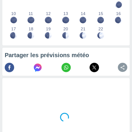
lisés,
des
10
11
12
13
14
15
16
our
nner des
s
17
18
19
20
21
22
lisés,
la
ance des
s,
Partager les prévisions météo
la
ance des
s,
dre les
par le
ques ou
inaisons
ées
nt de
tes
,
er et
r les