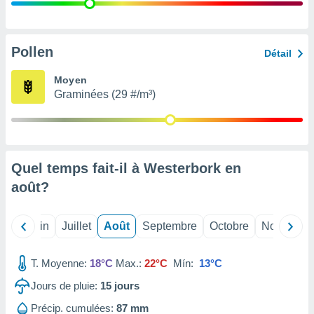
nées
lles sur
d'un
égitime,
Pollen
Détail
vous
vous
Moyen
 Pour ce
Graminées (29 #/m³)
ous
etirer
ement
 opposer
Quel temps fait-il à Westerbork en
ement
nées à
août
?
ment en
 sur «
res
» ou
Mai
Juin
Juillet
Août
Septembre
Octobre
Novembre
e
que de
kies
T. Moyenne:
18°C
Max.:
22°C
Mín:
13°C
ite web.
Jours de pluie:
15
jours
t nos
Précip. cumulées:
87 mm