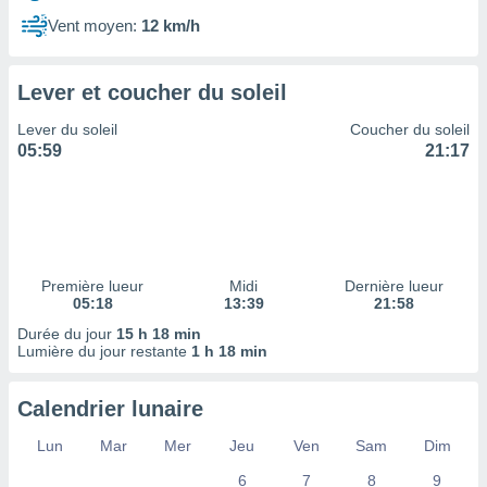
ires
ons le
Vent moyen:
12 km/h
ent des
es
 :
Lever et coucher du soleil
et/ou
Lever du soleil
Coucher du soleil
 à des
05:59
21:17
ions sur
eil,
des
limitées
nner la
, créer
Première lueur
Midi
Dernière lueur
ils pour
05:18
13:39
21:58
ité
Durée du jour
15 h 18 min
lisée,
Lumière du jour restante
1 h 18 min
des
our
nner des
Calendrier lunaire
és
lisées,
Lun
Mar
Mer
Jeu
Ven
Sam
Dim
s profils
6
7
8
9
enus