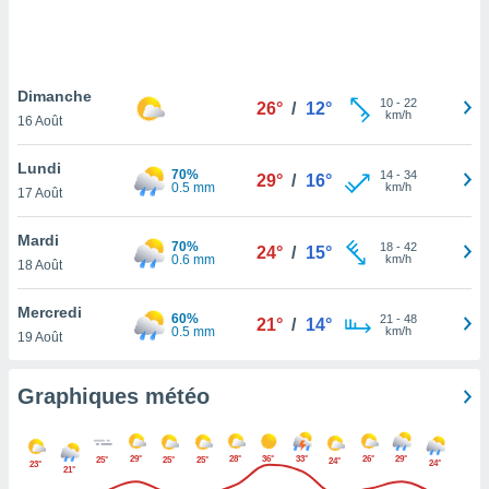
logies
e
s
Dimanche
tez pas
10
-
22
26°
/
12°
km/h
ation de
16 Août
, vous
z à
Lundi
70%
14
-
34
29°
/
16°
à notre
0.5 mm
km/h
17 Août
.com.
Mardi
 cas,
70%
18
-
42
24°
/
15°
0.6 mm
km/h
us
18 Août
ns que
s
Mercredi
60%
21
-
48
21°
/
14°
0.5 mm
km/h
19 Août
ires
urer la
on sur le
Graphiques météo
 seront
, et que
ies ne
29°
28°
36°
33°
26°
29°
25°
25°
25°
24°
24°
23°
as
21°