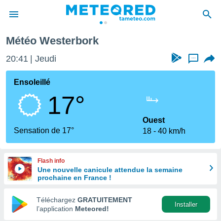
Météo Westerbork
e
ntialité
20:41
Jeudi
...
enu de
o.com
Ensoleillé
o.com) a
17°
aré par
onnels
Ouest
arantir
Sensation de 17°
18
40 km/h
té des
ions
. Vous
Flash info
accéder
Une nouvelle canicule attendue la semaine
e en
prochaine en France !
 les
Téléchargez
GRATUITEMENT
s :
Installer
l’application
Meteored!
r les