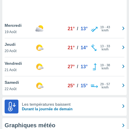
logies
e
s
Mercredi
tez pas
19
-
43
21°
/
13°
km/h
ation de
19 Août
, vous
z à
Jeudi
13
-
33
21°
/
14°
à notre
km/h
20 Août
.com.
Vendredi
 cas,
19
-
38
27°
/
13°
km/h
us
21 Août
ns que
s
Samedi
29
-
57
25°
/
15°
km/h
22 Août
ires
urer la
on sur le
Les températures baissent
 seront
Durant la journée de demain
, et que
ies ne
as
Graphiques météo