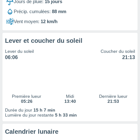
ires
Jours de pluie:
15
jours
ons le
Précip. cumulées:
88 mm
ent des
es
Vent moyen:
12 km/h
 :
et/ou
 à des
Lever et coucher du soleil
ions sur
eil,
Lever du soleil
Coucher du soleil
des
06:06
21:13
limitées
nner la
, créer
ils pour
ité
Première lueur
Midi
Dernière lueur
lisée,
05:26
13:40
21:53
des
our
Durée du jour
15 h 7 min
Lumière du jour restante
5 h 33 min
nner des
és
lisées,
Calendrier lunaire
s profils
enus