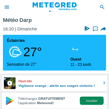
Météo Darp
e
ntialité
16:20
Dimanche
...
enu de
o.com
Éclaircies
o.com) a
27°
aré par
onnels
Ouest
arantir
Sensation de 27°
11
23 km/h
té des
ions
. Vous
accéder
Flash info
e en
Vigilance orange : alerte aux orages violents !
 les
Téléchargez
GRATUITEMENT
s :
Installer
l’application
Meteored!
r les