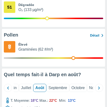
nées
Dégradée
51
lles sur
O₃ (133 µg/m³)
d'un
égitime,
vous
vous
 Pour ce
Pollen
ous
Détail
etirer
Élevé
ement
Graminées (62 #/m³)
 opposer
ement
nées à
ment en
 sur «
Quel temps fait-il à Darp en
août
?
res
» ou
e
que de
Mai
Juin
Juillet
Août
Septembre
Octobre
Novembre
kies
ite web.
T. Moyenne:
18°C
Max.:
22°C
Mín:
13°C
t nos