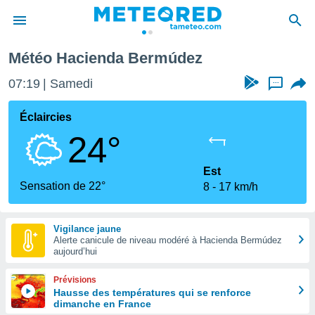
ermúdez
Météo Hacienda Bermúdez
e
ntialité
07:19
Samedi
...
enu de
o.com
Éclaircies
o.com) a
24°
aré par
onnels
Est
arantir
Sensation de 22°
8
17 km/h
té des
ions
. Vous
Vigilance jaune
accéder
Alerte canicule de niveau modéré à Hacienda Bermúdez
e en
aujourd’hui
 les
Prévisions
s :
Hausse des températures qui se renforce
dimanche en France
r les