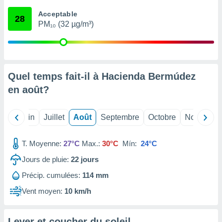
nées
Acceptable
lles sur
28
PM₁₀ (32 µg/m³)
d'un
égitime,
vous
vous
 Pour ce
ous
Quel temps fait-il à Hacienda Bermúdez
etirer
en
août
?
ement
 opposer
Mai
Juin
Juillet
Août
Septembre
Octobre
Novembre
ement
nées à
ment en
T. Moyenne:
27°C
Max.:
30°C
Mín:
24°C
 sur «
res
» ou
Jours de pluie:
22
jours
e
Précip. cumulées:
114 mm
que de
kies
Vent moyen:
10 km/h
ite web.
t nos
Lever et coucher du soleil