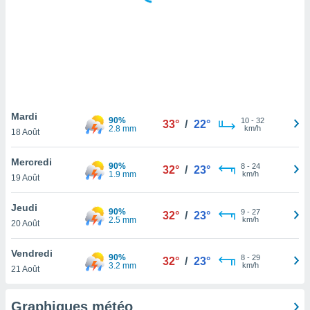
logies
e
s
tez pas
ation de
, vous
z à
à notre
Mardi
90%
10
-
32
33°
/
22°
2.8 mm
km/h
18 Août
.com.
 cas,
Mercredi
90%
8
-
24
us
32°
/
23°
1.9 mm
km/h
19 Août
ns que
s
Jeudi
90%
9
-
27
32°
/
23°
ires
2.5 mm
km/h
20 Août
urer la
on sur le
Vendredi
90%
8
-
29
 seront
32°
/
23°
3.2 mm
km/h
21 Août
, et que
ies ne
as
Graphiques météo