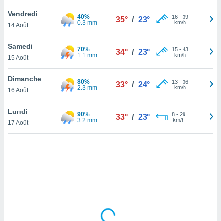
lisé en
Vendredi
 de
40%
16
-
39
35°
/
23°
0.3 mm
km/h
14 Août
. Vous
rouver
Samedi
70%
15
-
43
34°
/
23°
ations
1.1 mm
km/h
15 Août
re
que de
Dimanche
80%
kies
13
-
36
33°
/
24°
2.3 mm
km/h
16 Août
r votre
ement à
ment en
Lundi
90%
8
-
29
33°
/
23°
sur le
3.2 mm
km/h
17 Août
res des
kies
le au
page de
te web.
MENT,
 les