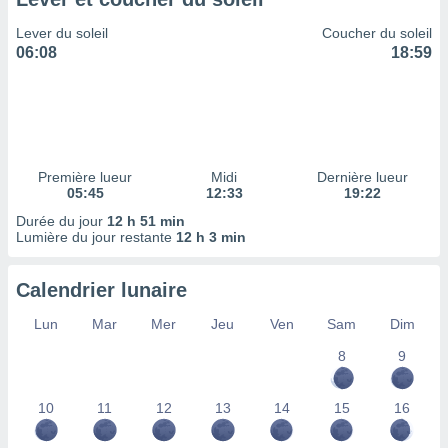
ires
ons le
Lever du soleil
Coucher du soleil
ent des
06:08
18:59
es
 :
et/ou
 à des
ions sur
eil,
Première lueur
Midi
Dernière lueur
des
05:45
12:33
19:22
limitées
Durée du jour
12 h 51 min
Lumière du jour restante
12 h 3 min
nner la
, créer
ils pour
Calendrier lunaire
ité
lisée,
Lun
Mar
Mer
Jeu
Ven
Sam
Dim
des
our
8
9
nner des
és
10
11
12
13
14
15
16
lisées,
s profils
enus