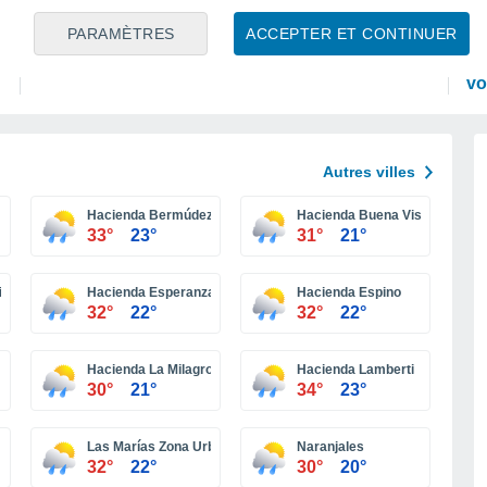
PRÉVISIONS
AC
PARAMÈTRES
ACCEPTER ET CONTINUER
Météo du week-end en France : fortes chaleurs
La
en force, jusqu'à 38°C attendus
qu
vo
Autres villes
Hacienda Bermúdez
Hacienda Buena Vista
33°
23°
31°
21°
ia
Hacienda Esperanza
Hacienda Espino
32°
22°
32°
22°
Hacienda La Milagrosa
Hacienda Lamberti
30°
21°
34°
23°
Las Marías Zona Urbana
Naranjales
32°
22°
30°
20°