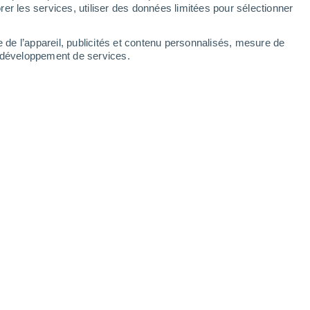
er les services, utiliser des données limitées pour sélectionner
e de l’appareil, publicités et contenu personnalisés, mesure de
t développement de services.
Leaflet
|
©
OpenStreetMap
|
ECMWF
by © Meteored