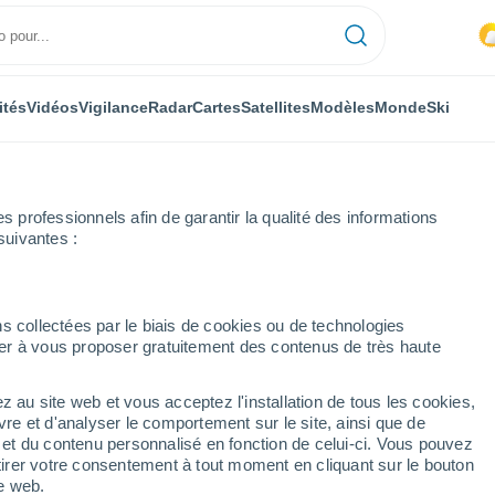
ités
Vidéos
Vigilance
Radar
Cartes
Satellites
Modèles
Monde
Ski
professionnels afin de garantir la qualité des informations
suivantes :
s collectées par le biais de cookies ou de technologies
nuer à vous proposer gratuitement des contenus de très haute
lité de Las Marías
z au site web et vous acceptez l'installation de tous les cookies,
vre et d'analyser le comportement sur le site, ainsi que de
mbole
é et du contenu personnalisé en fonction de celui-ci. Vous pouvez
tirer votre consentement à tout moment en cliquant sur le bouton
te web.