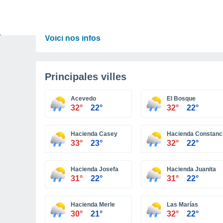
PRÉVISIONS
Encore de la chaleur voire une canicule en vue
! Mais jusqu'où le mercure va-t-il grimper ?
Voici nos infos
Principales villes
Acevedo
El Bosque
32°
22°
32°
22°
Hacienda Casey
Hacienda Constanc
33°
23°
32°
22°
Hacienda Josefa
Hacienda Juanita
31°
22°
31°
22°
Hacienda Merle
Las Marías
30°
21°
32°
22°