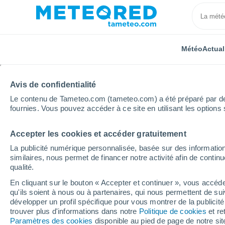
Météo
Actual
Avis de confidentialité
Le contenu de Tameteo.com (tameteo.com) a été préparé par des 
fournies. Vous pouvez accéder à ce site en utilisant les options 
Accepter les cookies et accéder gratuitement
Accueil
Porto Rico
Municipalité de Las Marías
La publicité numérique personnalisée, basée sur des information
similaires, nous permet de financer notre activité afin de conti
Météo pour la municipa
qualité.
En cliquant sur le bouton « Accepter et continuer », vous accéde
qu'ils soient à nous ou à partenaires, qui nous permettent de sui
Aujourd´hui, 6 août
Toute la journée
Sy
développer un profil spécifique pour vous montrer de la publicit
trouver plus d'informations dans notre
Politique de cookies
et re
Paramètres des cookies
disponible au pied de page de notre si