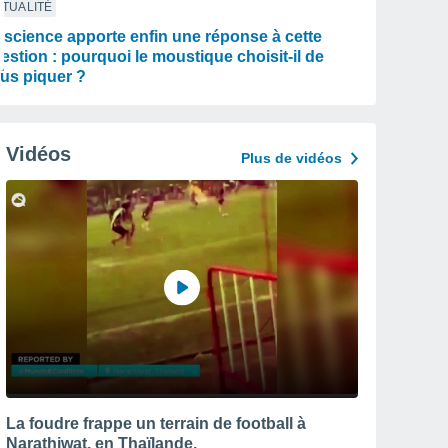
TUALITÉ
 science apporte enfin une réponse à cette
estion : pourquoi le moustique choisit-il de
us piquer ?
Vidéos
Plus de vidéos
La foudre frappe un terrain de football à
Narathiwat, en Thaïlande.