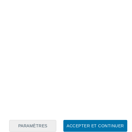
Calendrier lunaire
Lun
Mar
Mer
Jeu
Ven
Sam
Dim
7
8
9
10
11
12
13
14
15
16
17
18
19
20
PARAMÈTRES
ACCEPTER ET CONTINUER