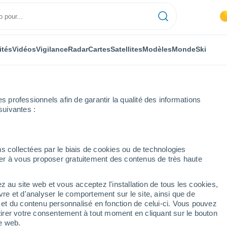
ités
Vidéos
Vigilance
Radar
Cartes
Satellites
Modèles
Monde
Ski
professionnels afin de garantir la qualité des informations
suivantes :
s collectées par le biais de cookies ou de technologies
nuer à vous proposer gratuitement des contenus de très haute
z au site web et vous acceptez l'installation de tous les cookies,
...
vre et d'analyser le comportement sur le site, ainsi que de
é et du contenu personnalisé en fonction de celui-ci. Vous pouvez
Heure par heure
tirer votre consentement à tout moment en cliquant sur le bouton
Intervalles nuageux dans les
te web.
prochaines heures