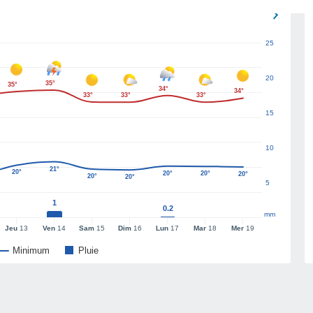
25
20
35°
35°
34°
34°
33°
33°
33°
15
10
21°
20°
20°
20°
20°
20°
20°
5
1
0.2
mm
Jeu
13
Ven
14
Sam
15
Dim
16
Lun
17
Mar
18
Mer
19
Minimum
Pluie