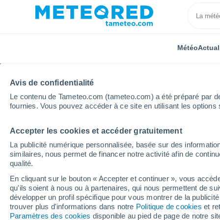
Météo
Actual
Avis de confidentialité
Le contenu de Tameteo.com (tameteo.com) a été préparé par des 
fournies. Vous pouvez accéder à ce site en utilisant les options 
Accepter les cookies et accéder gratuitement
Accueil
Arménie
Région d'Armavir
Guy
La publicité numérique personnalisée, basée sur des information
similaires, nous permet de financer notre activité afin de conti
Météo Guy
qualité.
En cliquant sur le bouton « Accepter et continuer », vous accéde
10:36
Vendredi
qu'ils soient à nous ou à partenaires, qui nous permettent de sui
développer un profil spécifique pour vous montrer de la publicit
trouver plus d'informations dans notre
Politique de cookies
et re
Ensoleillé
Paramètres des cookies
disponible au pied de page de notre si