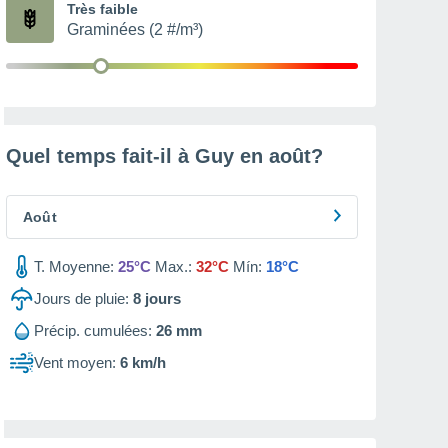
Très faible
Graminées (2 #/m³)
Quel temps fait-il à Guy en
août
?
Août
T. Moyenne:
25°C
Max.:
32°C
Mín:
18°C
Jours de pluie:
8
jours
Précip. cumulées:
26 mm
Vent moyen:
6 km/h