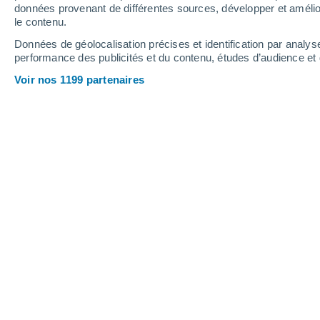
0.4 mm
données provenant de différentes sources, développer et amélior
le contenu.
37°
/
22°
38°
/
23°
35°
/
22°
Données de géolocalisation précises et identification par analys
performance des publicités et du contenu, études d’audience e
28
-
53
km/h
18
-
44
km/h
8
26
-
50
km/h
Voir nos 1199 partenaires
Météo Guy aujourd´hui
, 7 août
Ensoleillé
30°
11:00
T. ressentie
29°
Ensoleillé
32°
12:00
T. ressentie
30°
Ensoleillé
33°
13:00
T. ressentie
32°
Éclaircies
34°
14:00
T. ressentie
33°