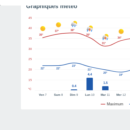
Graphiques météo
45
40
38°
37°
35°
35°
34°
35
31°
30
25
23°
22°
22°
20
21°
20°
4.4
19°
15
1.5
0.4
°C
Ven
7
Sam
8
Dim
9
Lun
10
Mar
11
Mer
12
Maximum