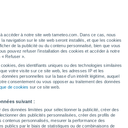
é
ez à accéder à notre site web tameteo.com. Dans ce cas, nous
 navigation sur le site web seront installés, et que les cookies
ficher de la publicité ou du contenu personnalisé, bien que vous
ous pouvez refuser l'installation des cookies et accéder à notre
n « Refuser ».
 cookies, des identifiants uniques ou des technologies similaires
que votre visite sur ce site web, les adresses IP et les
 de couverture nuageuse
Radar de pluie
Satellites
Modèles
s données personnelles sur la base d'un intérêt légitime, auquel
 votre consentement ou vous opposer au traitement des données
tique de cookies
sur ce site web.
Lundi
Mardi
Mercredi
Jeudi
onnées suivant :
10 Août
11 Août
12 Août
13 Août
r des données limitées pour sélectionner la publicité, créer des
sélectionner des publicités personnalisées, créer des profils de
 des contenus personnalisés, mesurer la performance des
s publics par le biais de statistiques ou de combinaisons de
90%
90%