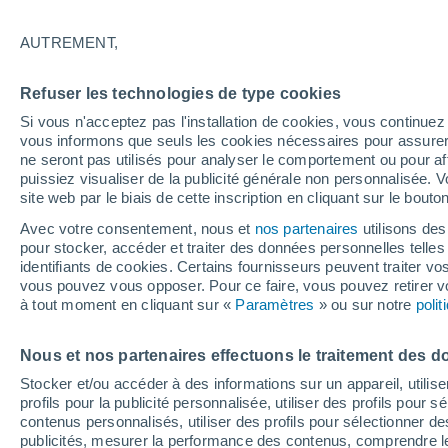
30°
AUTREMENT,
UV
7 Élev
Refuser les technologies de type cookies
Sensation de 29°
FPS
15-25
Si vous n'acceptez pas l'installation de cookies, vous continu
vous informons que seuls les cookies nécessaires pour assurer la
ne seront pas utilisés pour analyser le comportement ou pour af
puissiez visualiser de la publicité générale non personnalisée. V
Flash info
site web par le biais de cette inscription en cliquant sur le bouto
Une nouvelle canicule attendue la semaine
prochaine en France !
Avec votre consentement, nous et
nos partenaires
utilisons des
pour stocker, accéder et traiter des données personnelles telles 
Météo 1 - 7 jours
Heure par heure
Actualité
Carte
identifiants de cookies. Certains fournisseurs peuvent traiter vo
vous pouvez vous opposer. Pour ce faire, vous pouvez retirer
à tout moment en cliquant sur «
Paramètres
» ou sur notre
poli
Demain
Dimanche
Aujourd´hui
Nous et nos partenaires effectuons le traitement des d
8 Août
9 Août
7 Août
Stocker et/ou accéder à des informations sur un appareil, utilise
profils pour la publicité personnalisée, utiliser des profils pour 
contenus personnalisés, utiliser des profils pour sélectionner
publicités, mesurer la performance des contenus, comprendre le
50%