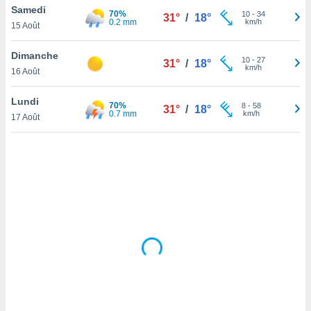
Samedi
lisé en
70%
10
-
34
31°
/
18°
0.2 mm
km/h
 de
15 Août
. Vous
rouver
Dimanche
10
-
27
31°
/
18°
km/h
16 Août
ations
re
Lundi
que de
70%
8
-
58
31°
/
18°
0.7 mm
km/h
kies
17 Août
r votre
ement à
ment en
sur le
res des
kies
le au
page de
te web.
MENT,
 les