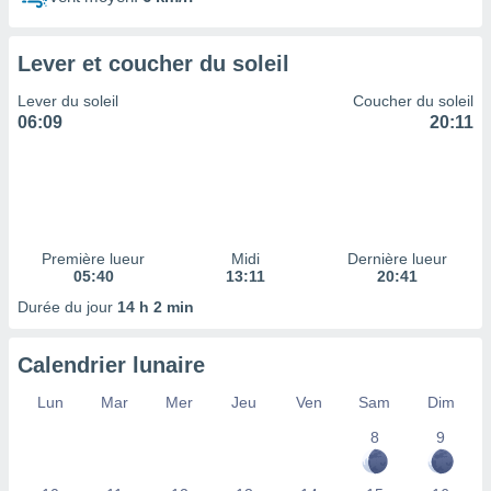
ires
ons le
ent des
Lever et coucher du soleil
es
 :
Lever du soleil
Coucher du soleil
et/ou
06:09
20:11
 à des
ions sur
eil,
des
limitées
Première lueur
Midi
Dernière lueur
nner la
05:40
13:11
20:41
, créer
ils pour
Durée du jour
14 h 2 min
ité
lisée,
Calendrier lunaire
des
our
Lun
Mar
Mer
Jeu
Ven
Sam
Dim
nner des
és
8
9
lisées,
s profils
enus