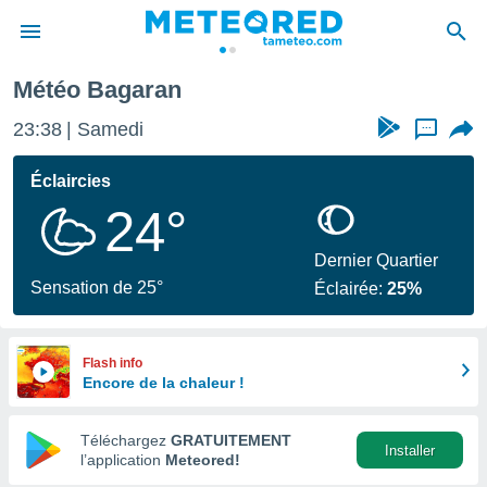
Météo Bagaran
e
ntialité
23:38
Samedi
...
enu de
o.com
Éclaircies
o.com) a
24°
aré par
onnels
Dernier Quartier
arantir
Sensation de 25°
Éclairée:
25%
té des
ions
. Vous
accéder
Flash info
e en
Encore de la chaleur !
 les
Téléchargez
GRATUITEMENT
s :
Installer
l’application
Meteored!
r les