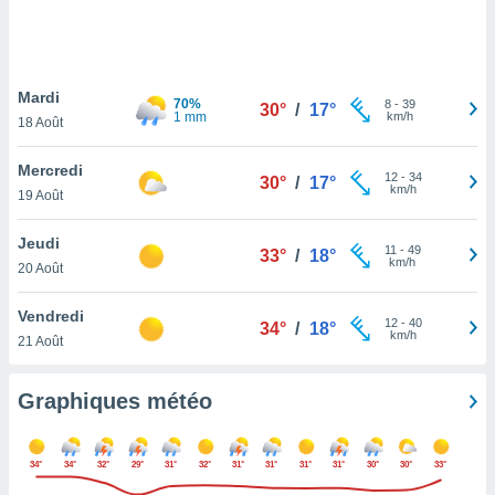
logies
e
s
Mardi
tez pas
70%
8
-
39
30°
/
17°
1 mm
km/h
ation de
18 Août
, vous
z à
Mercredi
12
-
34
30°
/
17°
à notre
km/h
19 Août
.com.
Jeudi
 cas,
11
-
49
33°
/
18°
km/h
us
20 Août
ns que
s
Vendredi
12
-
40
34°
/
18°
km/h
21 Août
ires
urer la
on sur le
Graphiques météo
 seront
, et que
ies ne
34°
34°
32°
29°
31°
32°
31°
31°
31°
31°
30°
30°
33°
as