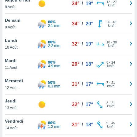
n «
12
-
27
34°
/
19°
km/h
8 Août
 et
r »,
cédez au
Demain
80%
26
-
61
34°
/
20°
 et vous
2.1 mm
km/h
9 Août
z
ation de
Lundi
80%
10
-
30
32°
/
19°
2.2 mm
km/h
10 Août
qu'ils
 nous ou
aires,
Mardi
90%
8
-
24
29°
/
18°
4.9 mm
km/h
11 Août
nt de
t
Mercredi
50%
7
-
21
er le
31°
/
17°
0.3 mm
km/h
12 Août
ement
te, ainsi
Jeudi
8
-
21
32°
/
17°
km/h
per un
13 Août
écifique
us
Vendredi
80%
9
-
45
de la
31°
/
18°
1.2 mm
km/h
14 Août
 et du