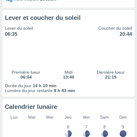
ires
ons le
ent des
Lever et coucher du soleil
es
 :
Lever du soleil
Coucher du soleil
et/ou
06:35
20:44
 à des
ions sur
eil,
des
limitées
Première lueur
Midi
Dernière lueur
nner la
06:04
13:40
21:15
, créer
ils pour
Durée du jour
14 h 10 min
ité
Lumière du jour restante
9 h 43 min
lisée,
des
Calendrier lunaire
our
nner des
Lun
Mar
Mer
Jeu
Ven
Sam
Dim
és
lisées,
6
7
8
9
s profils
enus