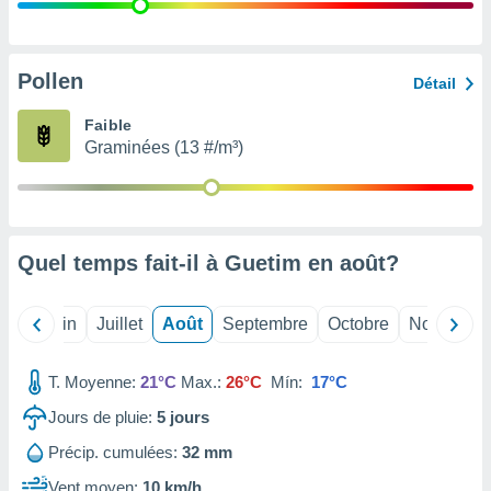
nées
lles sur
d'un
égitime,
Pollen
Détail
vous
vous
Faible
 Pour ce
Graminées (13 #/m³)
ous
etirer
ement
 opposer
Quel temps fait-il à Guetim en
août
?
ement
nées à
ment en
Mai
Juin
Juillet
Août
Septembre
Octobre
Novembre
 sur «
res
» ou
e
T. Moyenne:
21°C
Max.:
26°C
Mín:
17°C
que de
kies
Jours de pluie:
5
jours
ite web.
Précip. cumulées:
32 mm
t nos
Vent moyen:
10 km/h