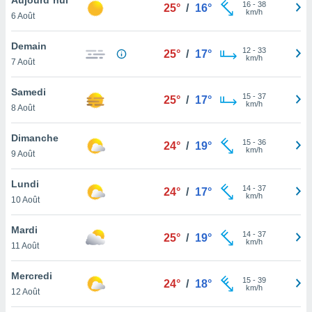
n «
16
-
38
25°
/
16°
km/h
6 Août
 et
r »,
cédez au
Demain
12
-
33
25°
/
17°
 et vous
km/h
7 Août
z
ation de
Samedi
15
-
37
25°
/
17°
km/h
8 Août
qu'ils
 nous ou
aires,
Dimanche
15
-
36
24°
/
19°
km/h
9 Août
nt de
t
Lundi
14
-
37
er le
24°
/
17°
km/h
10 Août
ement
te, ainsi
Mardi
14
-
37
25°
/
19°
km/h
per un
11 Août
écifique
us
Mercredi
15
-
39
de la
24°
/
18°
km/h
12 Août
 et du