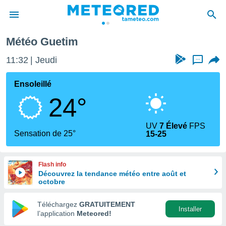
Météo Guetim
e
ntialité
11:32
Jeudi
...
enu de
o.com
Ensoleillé
o.com) a
24°
aré par
onnels
UV
7 Élevé
FPS
arantir
Sensation de 25°
15-25
té des
ions
. Vous
Flash info
accéder
Découvrez la tendance météo entre août et
e en
octobre
 les
Téléchargez
GRATUITEMENT
s :
Installer
l’application
Meteored!
r les