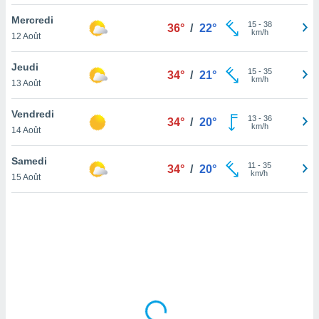
lisé en
Mercredi
 de
15
-
38
36°
/
22°
km/h
12 Août
. Vous
rouver
Jeudi
15
-
35
34°
/
21°
ations
km/h
13 Août
re
que de
Vendredi
kies
13
-
36
34°
/
20°
km/h
14 Août
r votre
ement à
ment en
Samedi
11
-
35
34°
/
20°
sur le
km/h
15 Août
res des
kies
le au
page de
te web.
MENT,
 les