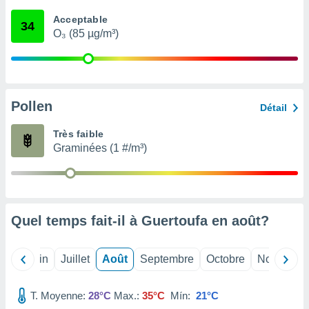
nées
Acceptable
lles sur
34
O₃ (85 µg/m³)
d'un
égitime,
vous
vous
 Pour ce
ous
Pollen
Détail
etirer
Très faible
ement
Graminées (1 #/m³)
 opposer
ement
nées à
ment en
 sur «
res
» ou
Quel temps fait-il à Guertoufa en
août
?
e
que de
kies
Mai
Juin
Juillet
Août
Septembre
Octobre
Novembre
ite web.
T. Moyenne:
28°C
Max.:
35°C
Mín:
21°C
t nos