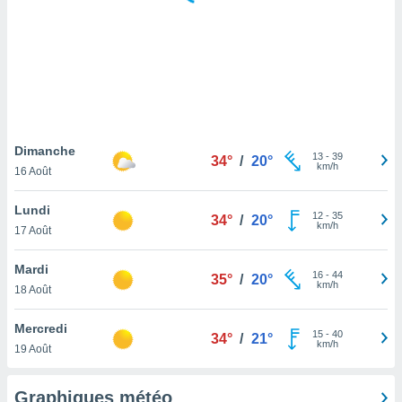
logies
e
s
tez pas
ation de
, vous
z à
à notre
Dimanche
13
-
39
34°
/
20°
km/h
16 Août
.com.
 cas,
Lundi
12
-
35
us
34°
/
20°
km/h
17 Août
ns que
s
Mardi
16
-
44
35°
/
20°
ires
km/h
18 Août
urer la
on sur le
Mercredi
15
-
40
 seront
34°
/
21°
km/h
19 Août
, et que
ies ne
as
Graphiques météo