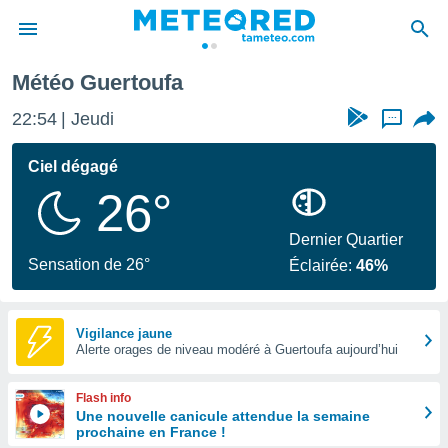
Météo Guertoufa
e
ntialité
22:54
Jeudi
...
enu de
o.com
Ciel dégagé
o.com) a
26°
aré par
onnels
Dernier Quartier
arantir
Sensation de 26°
Éclairée:
46%
té des
ions
. Vous
accéder
Vigilance jaune
e en
Alerte orages de niveau modéré à Guertoufa aujourd’hui
 les
Flash info
s :
Une nouvelle canicule attendue la semaine
prochaine en France !
r les