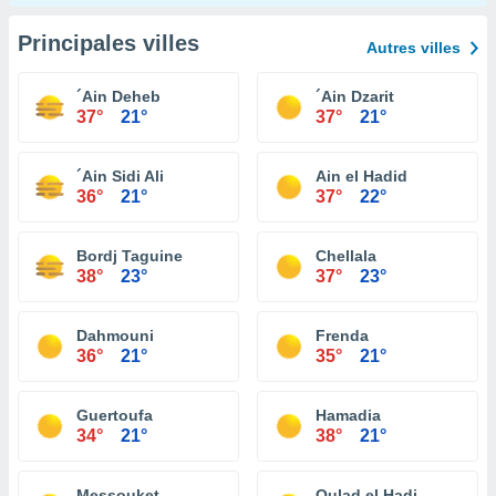
Principales villes
Autres villes
´Ain Deheb
´Ain Dzarit
37°
21°
37°
21°
´Ain Sidi Ali
Ain el Hadid
36°
21°
37°
22°
Bordj Taguine
Chellala
38°
23°
37°
23°
Dahmouni
Frenda
36°
21°
35°
21°
Guertoufa
Hamadia
34°
21°
38°
21°
Messouket
Oulad el Hadj