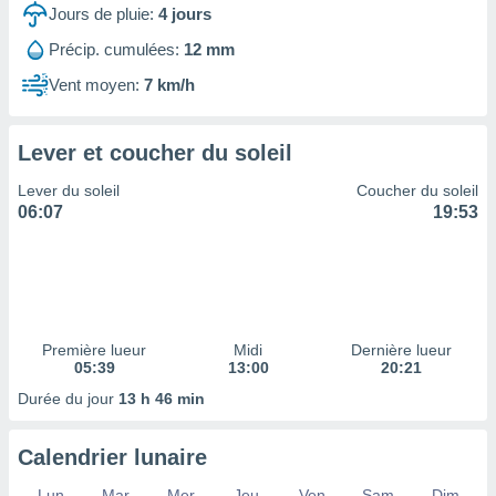
ires
Jours de pluie:
4
jours
ons le
ent des
Précip. cumulées:
12 mm
es
Vent moyen:
7 km/h
 :
et/ou
 à des
Lever et coucher du soleil
ions sur
eil,
Lever du soleil
Coucher du soleil
des
06:07
19:53
limitées
nner la
, créer
ils pour
ité
lisée,
Première lueur
Midi
Dernière lueur
05:39
13:00
20:21
des
our
Durée du jour
13 h 46 min
nner des
és
lisées,
Calendrier lunaire
s profils
enus
Lun
Mar
Mer
Jeu
Ven
Sam
Dim