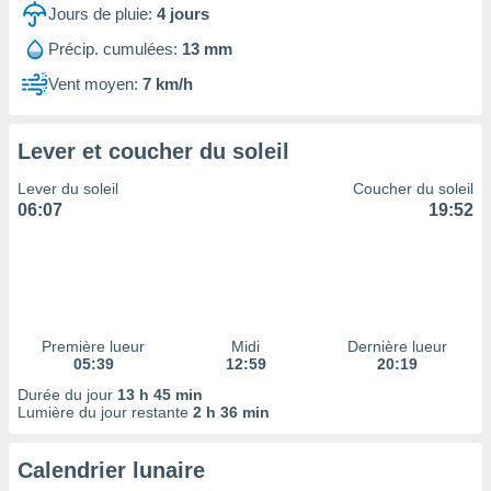
ires
Jours de pluie:
4
jours
ons le
ent des
Précip. cumulées:
13 mm
es
Vent moyen:
7 km/h
 :
et/ou
 à des
Lever et coucher du soleil
ions sur
eil,
Lever du soleil
Coucher du soleil
des
06:07
19:52
limitées
nner la
, créer
ils pour
ité
lisée,
Première lueur
Midi
Dernière lueur
05:39
12:59
20:19
des
our
Durée du jour
13 h 45 min
nner des
Lumière du jour restante
2 h 36 min
és
lisées,
Calendrier lunaire
s profils
enus