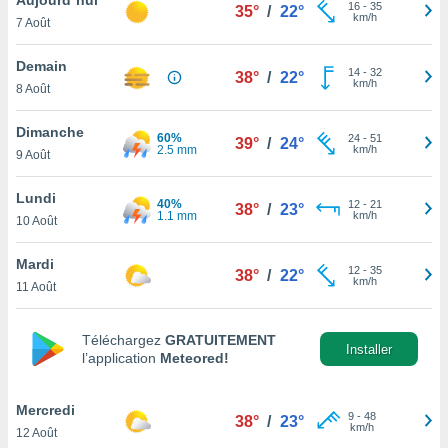
n «
16
-
35
35°
/
22°
km/h
7 Août
 et
r »,
cédez au
Demain
14
-
32
38°
/
22°
 et vous
km/h
8 Août
z
ation de
Dimanche
60%
24
-
51
39°
/
24°
2.5 mm
km/h
9 Août
qu'ils
 nous ou
aires,
Lundi
40%
12
-
21
38°
/
23°
1.1 mm
km/h
10 Août
nt de
t
Mardi
12
-
35
er le
38°
/
22°
km/h
11 Août
ement
te, ainsi
Téléchargez
GRATUITEMENT
per un
Installer
l’application
Meteored!
écifique
us
de la
Mercredi
9
-
48
38°
/
23°
 et du
km/h
12 Août