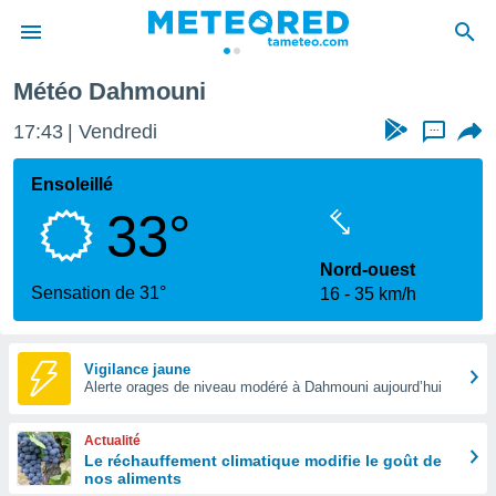
Météo Dahmouni
e
ntialité
17:43
Vendredi
...
enu de
o.com
Ensoleillé
o.com) a
33°
aré par
onnels
Nord-ouest
arantir
Sensation de 31°
16
35 km/h
té des
ions
. Vous
accéder
Vigilance jaune
e en
Alerte orages de niveau modéré à Dahmouni aujourd’hui
 les
Actualité
s :
Le réchauffement climatique modifie le goût de
nos aliments
r les