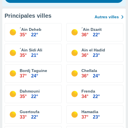
Principales villes
Autres villes
´Ain Deheb
´Ain Dzarit
35°
22°
36°
22°
´Ain Sidi Ali
Ain el Hadid
35°
21°
36°
23°
Bordj Taguine
Chellala
37°
24°
36°
24°
Dahmouni
Frenda
35°
22°
34°
22°
Guertoufa
Hamadia
33°
22°
37°
23°