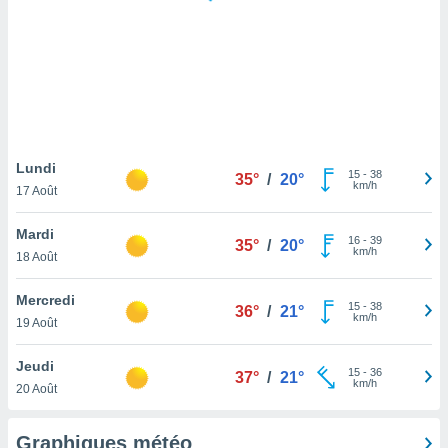
logies
e
s
tez pas
ation de
, vous
z à
à notre
Lundi
15
-
38
35°
/
20°
km/h
17 Août
.com.
 cas,
Mardi
16
-
39
us
35°
/
20°
km/h
18 Août
ns que
s
Mercredi
15
-
38
36°
/
21°
ires
km/h
19 Août
urer la
on sur le
Jeudi
15
-
36
 seront
37°
/
21°
km/h
20 Août
, et que
ies ne
as
Graphiques météo