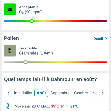
nées
Acceptable
lles sur
36
O₃ (90 µg/m³)
d'un
égitime,
vous
vous
 Pour ce
ous
Pollen
Détail
etirer
Très faible
ement
Graminées (1 #/m³)
 opposer
ement
nées à
ment en
 sur «
res
» ou
Quel temps fait-il à Dahmouni en
août
?
e
que de
kies
Mai
Juin
Juillet
Août
Septembre
Octobre
Novembre
ite web.
T. Moyenne:
28°C
Max.:
35°C
Mín:
21°C
t nos