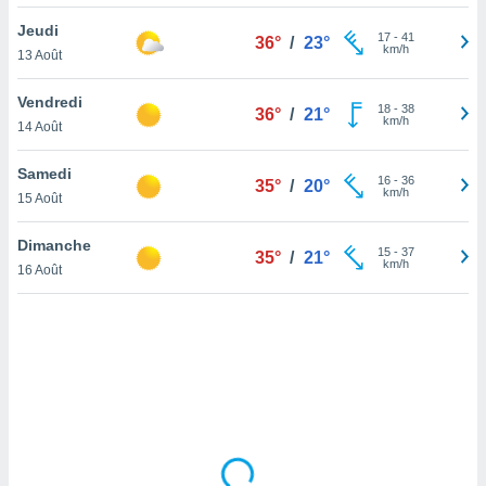
lisé en
Jeudi
 de
17
-
41
36°
/
23°
km/h
13 Août
. Vous
rouver
Vendredi
18
-
38
36°
/
21°
ations
km/h
14 Août
re
que de
Samedi
kies
16
-
36
35°
/
20°
km/h
15 Août
r votre
ement à
ment en
Dimanche
15
-
37
35°
/
21°
sur le
km/h
16 Août
res des
kies
le au
page de
te web.
MENT,
 les