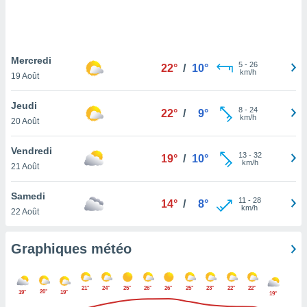
logies
e
s
Mercredi
tez pas
5
-
26
22°
/
10°
km/h
ation de
19 Août
, vous
z à
Jeudi
8
-
24
22°
/
9°
à notre
km/h
20 Août
.com.
Vendredi
 cas,
13
-
32
19°
/
10°
km/h
us
21 Août
ns que
s
Samedi
11
-
28
14°
/
8°
km/h
22 Août
ires
urer la
on sur le
Graphiques météo
 seront
, et que
ies ne
21°
24°
25°
26°
26°
25°
23°
22°
22°
20°
19°
19°
19°
as