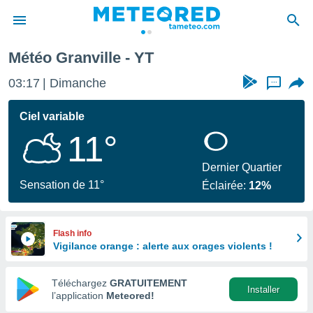
Météo Granville - YT
e
ntialité
03:17
Dimanche
...
enu de
o.com
Ciel variable
o.com) a
11°
aré par
onnels
Dernier Quartier
arantir
Sensation de 11°
Éclairée:
12%
té des
ions
. Vous
accéder
Flash info
e en
Vigilance orange : alerte aux orages violents !
 les
Téléchargez
GRATUITEMENT
s :
Installer
l’application
Meteored!
r les