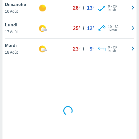
Dimanche
lisé en
9
-
26
26°
/
13°
km/h
 de
16 Août
. Vous
rouver
Lundi
10
-
32
25°
/
12°
km/h
17 Août
ations
re
Mardi
que de
9
-
28
23°
/
9°
km/h
kies
18 Août
r votre
ement à
ment en
sur le
res des
kies
le au
page de
te web.
MENT,
 les