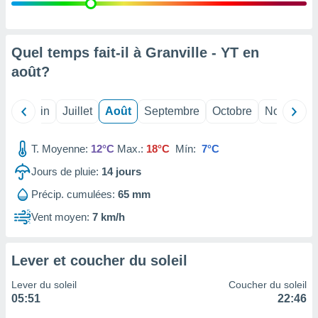
nées
lles sur
d'un
égitime,
Quel temps fait-il à Granville - YT en
vous
août
?
vous
 Pour ce
ous
Mai
Juin
Juillet
Août
Septembre
Octobre
Novembre
etirer
ement
T. Moyenne:
12°C
Max.:
18°C
Mín:
7°C
 opposer
ement
Jours de pluie:
14
jours
nées à
Précip. cumulées:
65 mm
ment en
 sur «
Vent moyen:
7 km/h
res
» ou
e
que de
Lever et coucher du soleil
kies
ite web.
Lever du soleil
Coucher du soleil
05:51
22:46
t nos