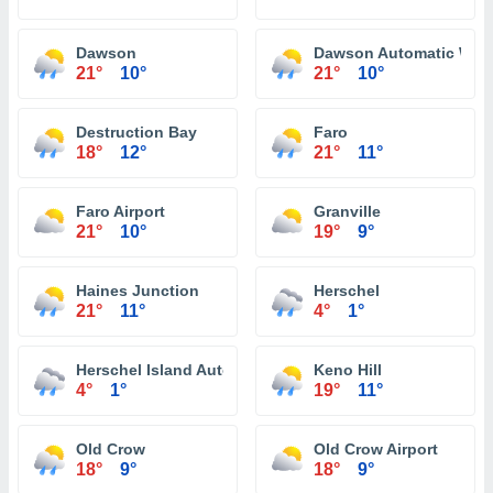
Dawson
Dawson Automatic Weat
21°
10°
21°
10°
Destruction Bay
Faro
18°
12°
21°
11°
Faro Airport
Granville
21°
10°
19°
9°
Haines Junction
Herschel
21°
11°
4°
1°
Herschel Island Automatic Weather Reporting System
Keno Hill
4°
1°
19°
11°
Old Crow
Old Crow Airport
18°
9°
18°
9°