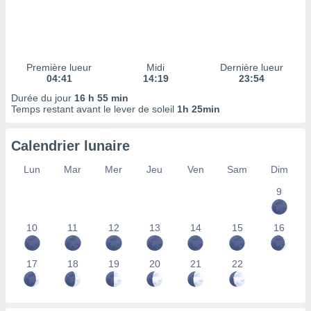
ires
ons le
ent des
es
 :
Première lueur
Midi
Dernière lueur
et/ou
04:41
14:19
23:54
 à des
Durée du jour
16 h 55 min
ions sur
Temps restant avant le lever de soleil
1h 25min
eil,
des
limitées
Calendrier lunaire
nner la
Lun
Mar
Mer
Jeu
Ven
Sam
Dim
, créer
ils pour
9
ité
lisée,
10
11
12
13
14
15
16
des
our
nner des
17
18
19
20
21
22
és
lisées,
s profils
enus