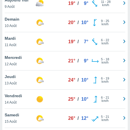
n «
11
-
28
19°
/
9°
km/h
9 Août
 et
r »,
cédez au
Demain
9
-
25
20°
/
10°
 et vous
km/h
10 Août
z
ation de
Mardi
6
-
22
19°
/
7°
km/h
11 Août
qu'ils
 nous ou
aires,
Mercredi
5
-
18
21°
/
9°
km/h
12 Août
nt de
t
Jeudi
6
-
19
er le
24°
/
10°
km/h
13 Août
ement
te, ainsi
Vendredi
6
-
21
25°
/
10°
km/h
per un
14 Août
écifique
us
Samedi
5
-
21
de la
26°
/
12°
km/h
15 Août
 et du