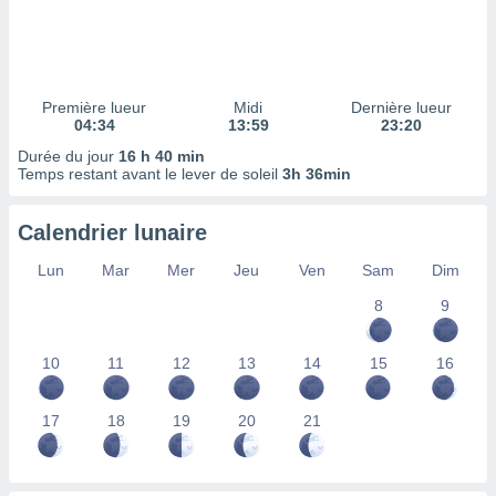
ires
ons le
ent des
es
 :
Première lueur
Midi
Dernière lueur
et/ou
04:34
13:59
23:20
 à des
Durée du jour
16 h 40 min
ions sur
Temps restant avant le lever de soleil
3h 36min
eil,
des
limitées
Calendrier lunaire
nner la
Lun
Mar
Mer
Jeu
Ven
Sam
Dim
, créer
ils pour
8
9
ité
lisée,
10
11
12
13
14
15
16
des
our
nner des
17
18
19
20
21
és
lisées,
s profils
enus