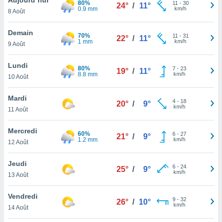
80%
n «
11
-
30
24°
/
11°
0.9 mm
km/h
8 Août
 et
r »,
cédez au
Demain
70%
11
-
31
22°
/
11°
 et vous
1 mm
km/h
9 Août
z
ation de
Lundi
80%
7
-
23
19°
/
11°
8.8 mm
km/h
10 Août
qu'ils
 nous ou
aires,
Mardi
4
-
18
20°
/
9°
km/h
11 Août
nt de
t
Mercredi
60%
6
-
27
er le
21°
/
9°
1.2 mm
km/h
12 Août
ement
te, ainsi
Jeudi
6
-
24
25°
/
9°
km/h
per un
13 Août
écifique
us
Vendredi
9
-
32
de la
26°
/
10°
km/h
14 Août
 et du