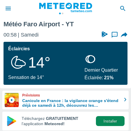
Météo Faro Airport - YT
e
ntialité
00:58
Samedi
...
enu de
o.com
Éclaircies
o.com) a
14°
aré par
onnels
Dernier Quartier
arantir
Sensation de 14°
Éclairée:
21%
té des
ions
. Vous
Prévisions
accéder
Canicule en France : la vigilance orange s'étend
e en
déjà ce samedi à 12h, découvrez les
 les
départements concernés
Téléchargez
GRATUITEMENT
s :
Installer
l’application
Meteored!
r les