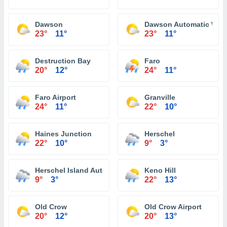
Dawson
Dawson Automatic Weat
23°
11°
23°
11°
Destruction Bay
Faro
20°
12°
24°
11°
Faro Airport
Granville
24°
11°
22°
10°
Haines Junction
Herschel
22°
10°
9°
3°
Herschel Island Automatic Weather Reporting System
Keno Hill
9°
3°
22°
13°
Old Crow
Old Crow Airport
20°
12°
20°
13°