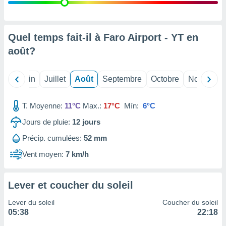
nées
lles sur
d'un
égitime,
Quel temps fait-il à Faro Airport - YT en
vous
août
?
vous
 Pour ce
ous
Mai
Juin
Juillet
Août
Septembre
Octobre
Novembre
etirer
ement
T. Moyenne:
11°C
Max.:
17°C
Mín:
6°C
 opposer
ement
Jours de pluie:
12
jours
nées à
Précip. cumulées:
52 mm
ment en
 sur «
Vent moyen:
7 km/h
res
» ou
e
que de
Lever et coucher du soleil
kies
ite web.
Lever du soleil
Coucher du soleil
05:38
22:18
t nos