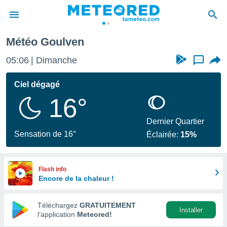
Météo Goulven
e
ntialité
05:06
Dimanche
...
enu de
o.com
Ciel dégagé
o.com) a
16°
aré par
onnels
Dernier Quartier
arantir
Sensation de 16°
Éclairée:
15%
té des
ions
. Vous
accéder
Flash info
e en
Encore de la chaleur !
 les
Téléchargez
GRATUITEMENT
s :
Installer
l’application
Meteored!
r les