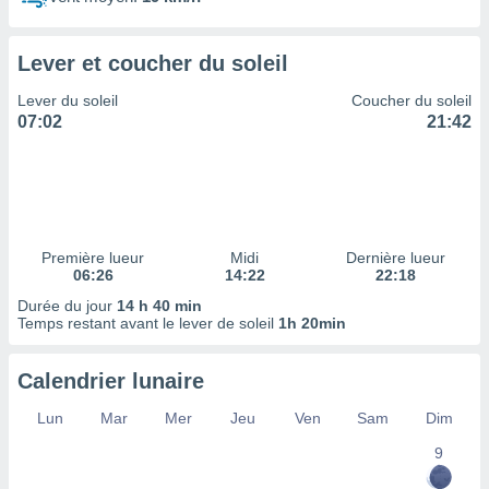
ires
ons le
ent des
Lever et coucher du soleil
es
 :
Lever du soleil
Coucher du soleil
et/ou
07:02
21:42
 à des
ions sur
eil,
des
limitées
Première lueur
Midi
Dernière lueur
nner la
06:26
14:22
22:18
, créer
ils pour
Durée du jour
14 h 40 min
ité
Temps restant avant le lever de soleil
1h 20min
lisée,
des
Calendrier lunaire
our
nner des
Lun
Mar
Mer
Jeu
Ven
Sam
Dim
és
lisées,
9
s profils
enus