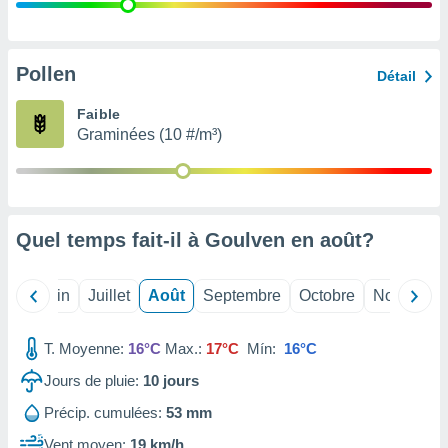
nées
lles sur
d'un
égitime,
Pollen
Détail
vous
vous
Faible
 Pour ce
Graminées (10 #/m³)
ous
etirer
ement
 opposer
Quel temps fait-il à Goulven en
août
?
ement
nées à
ment en
Mai
Juin
Juillet
Août
Septembre
Octobre
Novembre
 sur «
res
» ou
e
T. Moyenne:
16°C
Max.:
17°C
Mín:
16°C
que de
kies
Jours de pluie:
10
jours
ite web.
Précip. cumulées:
53 mm
t nos
Vent moyen:
19 km/h