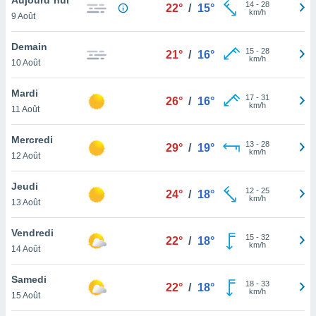
n «
14
-
28
22°
/
15°
km/h
9 Août
 et
r »,
cédez au
Demain
15
-
28
21°
/
16°
 et vous
km/h
10 Août
z
ation de
Mardi
17
-
31
26°
/
16°
km/h
11 Août
qu'ils
 nous ou
aires,
Mercredi
13
-
28
29°
/
19°
km/h
12 Août
nt de
t
Jeudi
12
-
25
er le
24°
/
18°
km/h
13 Août
ement
te, ainsi
Vendredi
15
-
32
22°
/
18°
km/h
per un
14 Août
écifique
us
Samedi
18
-
33
de la
22°
/
18°
km/h
15 Août
 et du