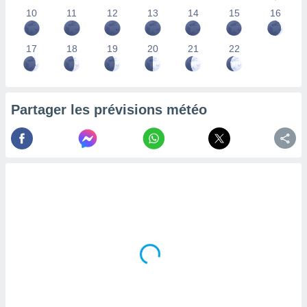
lisés,
10
11
12
13
14
15
16
des
our
17
18
19
20
21
22
nner des
s
lisés,
la
ance des
Partager les prévisions météo
s,
la
ance des
s,
dre les
par le
ques ou
inaisons
ées
nt de
tes
,
er et
r les