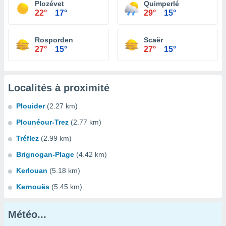
Plozévet
Quimperlé
22°
17°
29°
15°
Rosporden
Scaër
27°
15°
27°
15°
Localités à proximité
Plouider
(2.27 km)
Plounéour-Trez
(2.77 km)
Tréflez
(2.99 km)
Brignogan-Plage
(4.42 km)
Kerlouan
(5.18 km)
Kernouës
(5.45 km)
Météo...