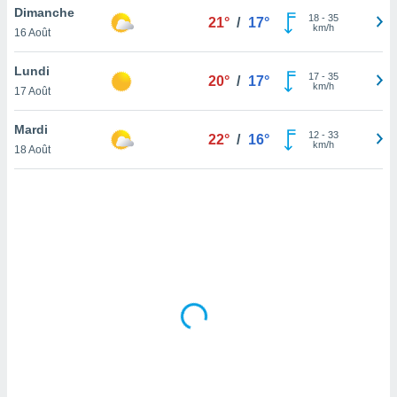
Dimanche
lisé en
18
-
35
21°
/
17°
km/h
 de
16 Août
. Vous
rouver
Lundi
17
-
35
20°
/
17°
km/h
17 Août
ations
re
Mardi
que de
12
-
33
22°
/
16°
km/h
kies
18 Août
r votre
ement à
ment en
sur le
res des
kies
le au
page de
te web.
MENT,
 les