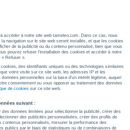
t
h
ez à accéder à notre site web tameteo.com. Dans ce cas, nous
 navigation sur le site web seront installés, et que les cookies
ficher de la publicité ou du contenu personnalisé, bien que vous
ous pouvez refuser l'installation des cookies et accéder à notre
n « Refuser ».
tobre
 cookies, des identifiants uniques ou des technologies similaires
que votre visite sur ce site web, les adresses IP et les
 de couverture nuageuse
Radar de pluie
Satellites
Modèles
s données personnelles sur la base d'un intérêt légitime, auquel
 votre consentement ou vous opposer au traitement des données
tique de cookies
sur ce site web.
imanche
Lundi
Mardi
Mercredi
onnées suivant :
9 Août
10 Août
11 Août
12 Août
r des données limitées pour sélectionner la publicité, créer des
sélectionner des publicités personnalisées, créer des profils de
 des contenus personnalisés, mesurer la performance des
s publics par le biais de statistiques ou de combinaisons de