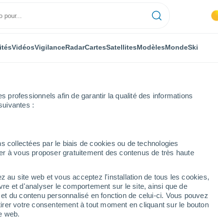
ités
Vidéos
Vigilance
Radar
Cartes
Satellites
Modèles
Monde
Ski
professionnels afin de garantir la qualité des informations
suivantes :
s collectées par le biais de cookies ou de technologies
nuer à vous proposer gratuitement des contenus de très haute
z au site web et vous acceptez l'installation de tous les cookies,
...
vre et d'analyser le comportement sur le site, ainsi que de
é et du contenu personnalisé en fonction de celui-ci. Vous pouvez
Heure par heure
tirer votre consentement à tout moment en cliquant sur le bouton
Intervalles nuageux dans les
te web.
prochaines heures