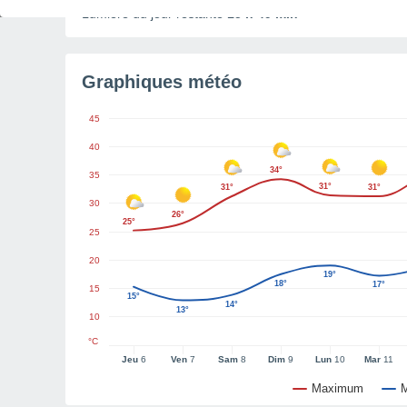
Lumière du jour restante
15 h 49 min
Graphiques météo
45
40
34°
35
31°
31°
31°
30
26°
25°
25
20
19°
18°
17°
15
15°
14°
13°
10
°C
Jeu
6
Ven
7
Sam
8
Dim
9
Lun
10
Mar
11
Maximum