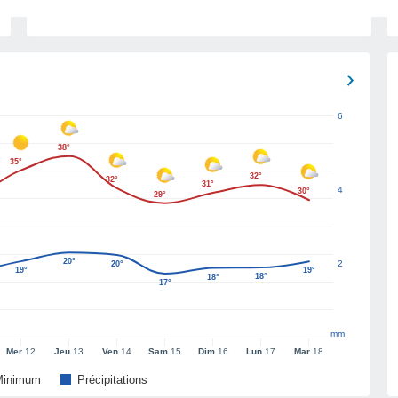
6
38°
35°
32°
32°
31°
4
30°
29°
20°
2
20°
19°
19°
18°
18°
17°
mm
Mer
12
Jeu
13
Ven
14
Sam
15
Dim
16
Lun
17
Mar
18
Minimum
Précipitations