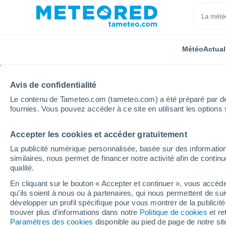
Météo
Actual
Avis de confidentialité
Le contenu de Tameteo.com (tameteo.com) a été préparé par des 
fournies. Vous pouvez accéder à ce site en utilisant les options 
Accepter les cookies et accéder gratuitement
Accueil
Grand Est
Moselle
Gorze
La publicité numérique personnalisée, basée sur des information
similaires, nous permet de financer notre activité afin de conti
Météo Gorze
qualité.
En cliquant sur le bouton « Accepter et continuer », vous accéde
05:55
Jeudi
qu'ils soient à nous ou à partenaires, qui nous permettent de sui
développer un profil spécifique pour vous montrer de la publicit
trouver plus d'informations dans notre
Politique de cookies
et re
Ensoleillé
Paramètres des cookies
disponible au pied de page de notre si