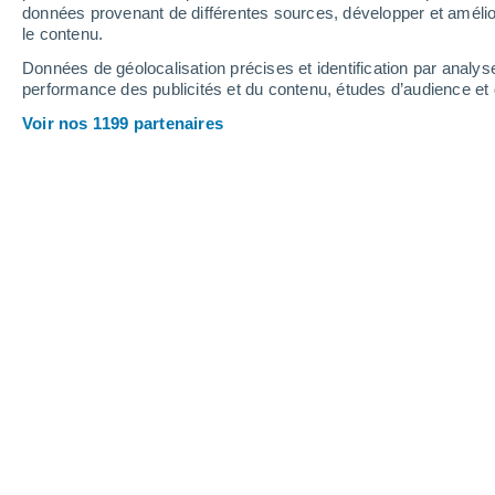
données provenant de différentes sources, développer et amélior
le contenu.
26°
/
13°
31°
/
14°
25°
/
15°
Données de géolocalisation précises et identification par analys
performance des publicités et du contenu, études d’audience e
9
-
24
km/h
10
-
27
km/h
18
17
-
38
km/h
Voir nos 1199 partenaires
Météo Gorze aujourd´hui
, 6 août
Ensoleillé
16°
06:00
T. ressentie
16°
Éclaircies
16°
07:00
T. ressentie
16°
Éclaircies
17°
08:00
T. ressentie
17°
Éclaircies
19°
09:00
T. ressentie
19°