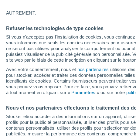
16°
AUTREMENT,
Nord-oues
Refuser les technologies de type cookies
Sensation de 16°
7
-
14 km/
Si vous n'acceptez pas l'installation de cookies, vous continu
vous informons que seuls les cookies nécessaires pour assurer la
ne seront pas utilisés pour analyser le comportement ou pour af
puissiez visualiser de la publicité générale non personnalisée. V
Flash info
site web par le biais de cette inscription en cliquant sur le bouto
Découvrez la tendance météo entre août et oc
Avec votre consentement, nous et
nos partenaires
utilisons des
pour stocker, accéder et traiter des données personnelles telles 
Météo 1 - 7 jours
Heure par heure
Actualité
Carte
identifiants de cookies. Certains fournisseurs peuvent traiter vo
vous pouvez vous opposer. Pour ce faire, vous pouvez retirer
à tout moment en cliquant sur «
Paramètres
» ou sur notre
poli
Demain
Samedi
D
Aujourd´hui
Nous et nos partenaires effectuons le traitement des d
7 Août
8 Août
6 Août
Stocker et/ou accéder à des informations sur un appareil, utilise
profils pour la publicité personnalisée, utiliser des profils pour 
contenus personnalisés, utiliser des profils pour sélectionner
publicités, mesurer la performance des contenus, comprendre le