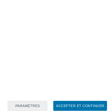
Calendrier lunaire
Lun
Mar
Mer
Jeu
Ven
Sam
Dim
6
7
8
9
10
11
12
13
14
15
16
17
18
19
PARAMÈTRES
ACCEPTER ET CONTINUER