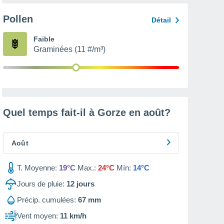
Pollen
Détail
Faible
Graminées (11 #/m³)
Quel temps fait-il à Gorze en
août
?
Août
T. Moyenne:
19°C
Max.:
24°C
Mín:
14°C
Jours de pluie:
12
jours
Précip. cumulées:
67 mm
Vent moyen:
11 km/h