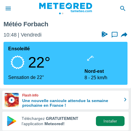
Météo Forbach
e
ntialité
10:48
Vendredi
...
enu de
o.com
Ensoleillé
o.com) a
22°
aré par
onnels
Nord-est
arantir
Sensation de 22°
8
25 km/h
té des
ions
. Vous
Flash info
accéder
Une nouvelle canicule attendue la semaine
e en
prochaine en France !
 les
Téléchargez
GRATUITEMENT
s :
Installer
l’application
Meteored!
r les