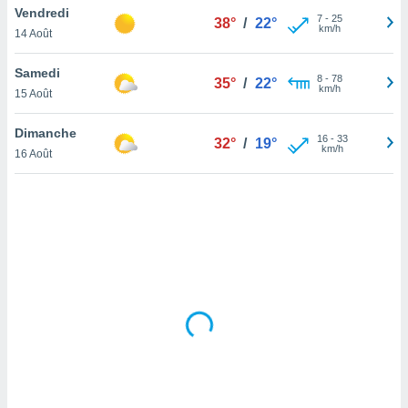
Vendredi
lisé en
7
-
25
38°
/
22°
km/h
 de
14 Août
. Vous
rouver
Samedi
8
-
78
35°
/
22°
km/h
15 Août
ations
re
Dimanche
que de
16
-
33
32°
/
19°
km/h
kies
16 Août
r votre
ement à
ment en
sur le
res des
kies
le au
page de
te web.
MENT,
 les