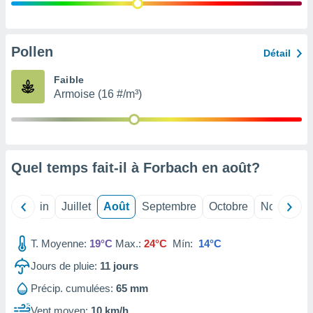
nées
lles sur
d'un
égitime,
Pollen
Détail
vous
vous
Faible
 Pour ce
Armoise (16 #/m³)
ous
etirer
ement
 opposer
Quel temps fait-il à Forbach en
août
?
ement
nées à
ment en
Mai
Juin
Juillet
Août
Septembre
Octobre
Novembre
 sur «
res
» ou
e
T. Moyenne:
19°C
Max.:
24°C
Mín:
14°C
que de
kies
Jours de pluie:
11
jours
ite web.
Précip. cumulées:
65 mm
t nos
Vent moyen:
10 km/h