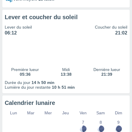
ires
ons le
ent des
Lever et coucher du soleil
es
 :
Lever du soleil
Coucher du soleil
et/ou
06:12
21:02
 à des
ions sur
eil,
des
limitées
Première lueur
Midi
Dernière lueur
nner la
05:36
13:38
21:39
, créer
ils pour
Durée du jour
14 h 50 min
ité
Lumière du jour restante
10 h 51 min
lisée,
des
Calendrier lunaire
our
nner des
Lun
Mar
Mer
Jeu
Ven
Sam
Dim
és
lisées,
7
8
9
s profils
enus