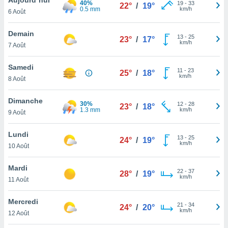
40%
n «
19
-
33
22°
/
19°
0.5 mm
km/h
6 Août
 et
r »,
cédez au
Demain
13
-
25
23°
/
17°
 et vous
km/h
7 Août
z
ation de
Samedi
11
-
23
25°
/
18°
km/h
8 Août
qu'ils
 nous ou
aires,
Dimanche
30%
12
-
28
23°
/
18°
1.3 mm
km/h
9 Août
nt de
t
Lundi
13
-
25
er le
24°
/
19°
km/h
10 Août
ement
te, ainsi
Mardi
22
-
37
28°
/
19°
km/h
per un
11 Août
écifique
us
Mercredi
21
-
34
de la
24°
/
20°
km/h
12 Août
 et du