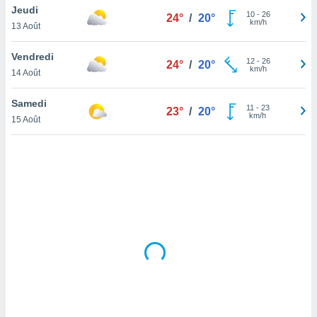
Jeudi
lisé en
10
-
26
24°
/
20°
km/h
 de
13 Août
. Vous
rouver
Vendredi
12
-
26
24°
/
20°
km/h
14 Août
ations
re
Samedi
que de
11
-
23
23°
/
20°
km/h
kies
15 Août
r votre
ement à
ment en
sur le
res des
kies
le au
page de
te web.
MENT,
 les