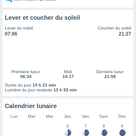
ires
ons le
ent des
Lever et coucher du soleil
es
 :
Lever du soleil
Coucher du soleil
et/ou
07:06
21:27
 à des
ions sur
eil,
des
limitées
Première lueur
Midi
Dernière lueur
nner la
06:34
14:17
21:59
, créer
ils pour
Durée du jour
14 h 21 min
ité
Lumière du jour restante
13 h 53 min
lisée,
des
Calendrier lunaire
our
nner des
Lun
Mar
Mer
Jeu
Ven
Sam
Dim
és
lisées,
6
7
8
9
s profils
enus