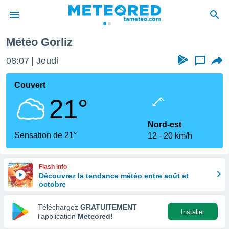
Météo Gorliz
e
ntialité
08:07
Jeudi
...
enu de
o.com
Couvert
o.com) a
21°
aré par
onnels
Nord-est
arantir
Sensation de 21°
12
20 km/h
té des
ions
. Vous
Flash info
accéder
Découvrez la tendance météo entre août et
e en
octobre
 les
Téléchargez
GRATUITEMENT
s :
Installer
l’application
Meteored!
r les