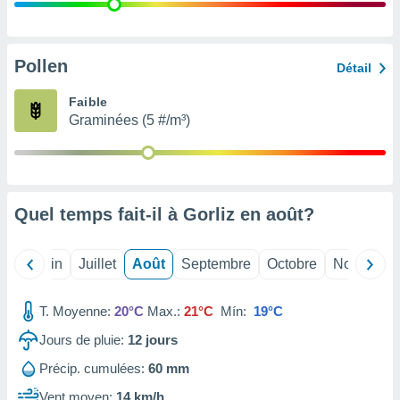
nées
lles sur
d'un
égitime,
Pollen
Détail
vous
vous
Faible
 Pour ce
Graminées (5 #/m³)
ous
etirer
ement
 opposer
Quel temps fait-il à Gorliz en
août
?
ement
nées à
ment en
Mai
Juin
Juillet
Août
Septembre
Octobre
Novembre
 sur «
res
» ou
e
T. Moyenne:
20°C
Max.:
21°C
Mín:
19°C
que de
kies
Jours de pluie:
12
jours
ite web.
Précip. cumulées:
60 mm
t nos
Vent moyen:
14 km/h