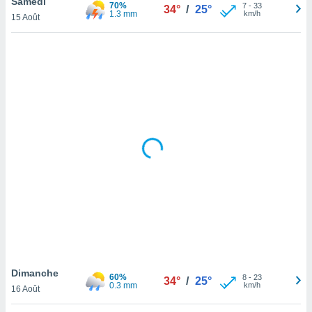
Samedi
70%
7
-
33
34°
/
25°
lisé en
1.3 mm
km/h
15 Août
 de
. Vous
rouver
ations
re
que de
kies
r votre
ement à
ment en
sur le
res des
kies
le au
page de
te web.
Dimanche
MENT,
60%
8
-
23
34°
/
25°
0.3 mm
km/h
16 Août
 les