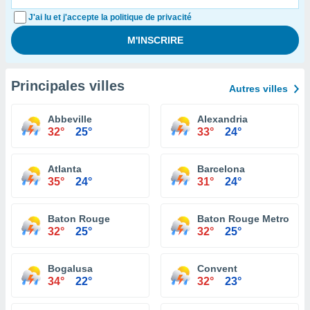
J'ai lu et j'accepte la politique de privacité
Principales villes
Autres villes
Abbeville
Alexandria
32°
25°
33°
24°
Atlanta
Barcelona
35°
24°
31°
24°
Baton Rouge
Baton Rouge Metropolit
32°
25°
32°
25°
Bogalusa
Convent
34°
22°
32°
23°