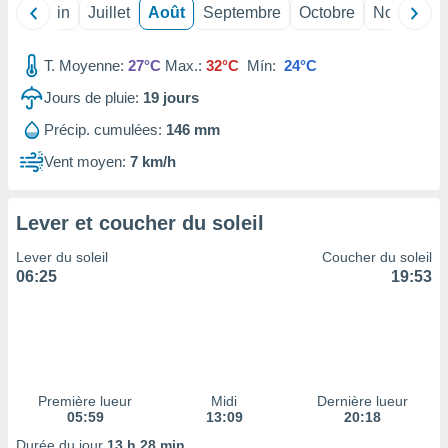
nées
Mai
Juin
Juillet
Août
Septembre
Octobre
Novembre
lles sur
d'un
T. Moyenne:
27°C
Max.:
32°C
Mín:
24°C
égitime,
vous
Jours de pluie:
19
jours
vous
 Pour ce
Précip. cumulées:
146 mm
ous
Vent moyen:
7 km/h
etirer
ement
Lever et coucher du soleil
 opposer
ement
Lever du soleil
Coucher du soleil
nées à
06:25
19:53
ment en
 sur «
res
» ou
e
que de
kies
ite web.
Première lueur
Midi
Dernière lueur
05:59
13:09
20:18
t nos
Durée du jour
13 h 28 min