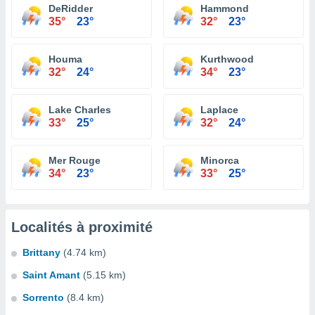
DeRidder
Hammond
35°
23°
32°
23°
Houma
Kurthwood
32°
24°
34°
23°
Lake Charles
Laplace
33°
25°
32°
24°
Mer Rouge
Minorca
34°
23°
33°
25°
Localités à proximité
Brittany
(4.74 km)
Saint Amant
(5.15 km)
Sorrento
(8.4 km)