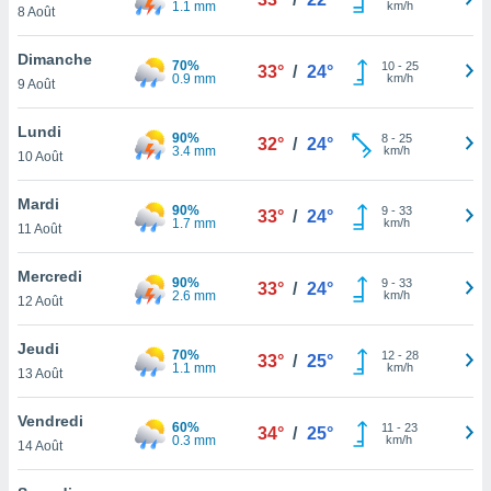
1.1 mm
km/h
n «
8 Août
 et
r »,
Dimanche
70%
10
-
25
cédez au
33°
/
24°
0.9 mm
km/h
9 Août
 et vous
z
Lundi
ation de
90%
8
-
25
32°
/
24°
3.4 mm
km/h
10 Août
qu'ils
 nous ou
Mardi
90%
9
-
33
33°
/
24°
aires,
1.7 mm
km/h
11 Août
nt de
Mercredi
t
90%
9
-
33
33°
/
24°
2.6 mm
km/h
er le
12 Août
ement
te, ainsi
Jeudi
70%
12
-
28
33°
/
25°
1.1 mm
km/h
13 Août
per un
écifique
Vendredi
us
60%
11
-
23
34°
/
25°
0.3 mm
km/h
de la
14 Août
 et du