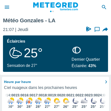
Météo Gonzales - LA
e
ntialité
21:07
Jeudi
...
enu de
o.com
Éclaircies
o.com) a
25°
aré par
onnels
Dernier Quartier
arantir
Sensation de 27°
Éclairée:
43%
té des
ions
. Vous
Heure par heure
accéder
e en
Ciel nuageux dans les prochaines heures
 les
3:00
14:00
15:00
16:00
17:00
18:00
19:00
20:00
21:00
22:00
23:00
24:00
s :
29°
30°
30°
28°
28°
27°
27°
26°
25°
25°
25°
25°
r les