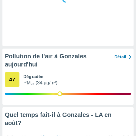
tre
ement,
enaires
s des
 des
nts
 ou des
gies
Pollution de l'air à Gonzales
Détail
es pour
aujourd'hui
 accéder
r des
Dégradée
47
lles
PM₂₅ (34 µg/m³)
ue votre
r ce site
 IP et
ifiants
Quel temps fait-il à Gonzales - LA en
es.
août
?
eurs
traiter