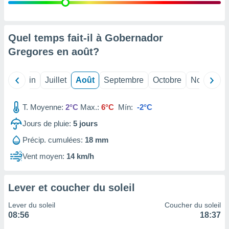
nées
lles sur
d'un
égitime,
Quel temps fait-il à Gobernador
vous
Gregores en
août
?
vous
 Pour ce
ous
Mai
Juin
Juillet
Août
Septembre
Octobre
Novembre
etirer
ement
T. Moyenne:
2°C
Max.:
6°C
Mín:
-2°C
 opposer
ement
Jours de pluie:
5
jours
nées à
Précip. cumulées:
18 mm
ment en
 sur «
Vent moyen:
14 km/h
res
» ou
e
que de
Lever et coucher du soleil
kies
ite web.
Lever du soleil
Coucher du soleil
08:56
18:37
t nos