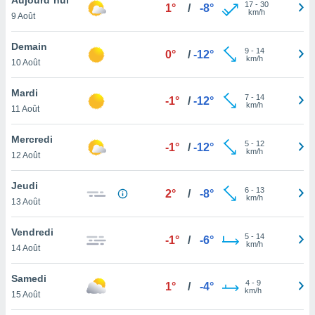
n «
17
-
30
1°
/
-8°
km/h
9 Août
 et
r »,
cédez au
Demain
9
-
14
0°
/
-12°
 et vous
km/h
10 Août
z
ation de
Mardi
7
-
14
-1°
/
-12°
km/h
11 Août
qu'ils
 nous ou
aires,
Mercredi
5
-
12
-1°
/
-12°
km/h
12 Août
nt de
t
Jeudi
6
-
13
er le
2°
/
-8°
km/h
13 Août
ement
te, ainsi
Vendredi
5
-
14
-1°
/
-6°
km/h
per un
14 Août
écifique
us
Samedi
4
-
9
de la
1°
/
-4°
km/h
15 Août
 et du