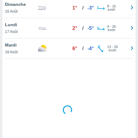
Dimanche
lisé en
8
-
15
1°
/
-3°
km/h
 de
16 Août
. Vous
rouver
Lundi
9
-
20
2°
/
-5°
km/h
17 Août
ations
re
Mardi
que de
13
-
26
6°
/
-4°
km/h
kies
18 Août
r votre
ement à
ment en
sur le
res des
kies
le au
page de
te web.
MENT,
 les