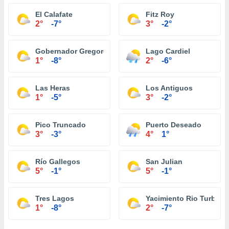
El Calafate
Fitz Roy
2°
-7°
3°
-2°
Gobernador Gregores
Lago Cardiel
1°
-8°
2°
-6°
Las Heras
Los Antiguos
1°
-5°
3°
-2°
Pico Truncado
Puerto Deseado
3°
-3°
4°
1°
Río Gallegos
San Julian
5°
-1°
5°
-1°
Tres Lagos
Yacimiento Rio Turbio
1°
-8°
2°
-7°