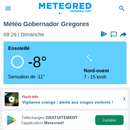
gores
Météo Gobernador Gregores
e
ntialité
09:26
Dimanche
...
enu de
o.com
Ensoleillé
o.com) a
-8°
aré par
onnels
Nord-ouest
arantir
Sensation de -11°
7
15 km/h
té des
ions
. Vous
accéder
Flash info
e en
Vigilance orange : alerte aux orages violents !
 les
Téléchargez
GRATUITEMENT
s :
Installer
l’application
Meteored!
r les