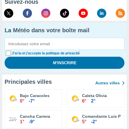
Suivez-nous
La Météo dans votre boîte mail
J'ai lu et j'accepte la politique de privacité
Principales villes
Autres villes
Bajo Caracoles
Caleta Olivia
0°
-7°
6°
2°
Cancha Carrera
Comandante Luis Piedr
1°
-9°
5°
-2°