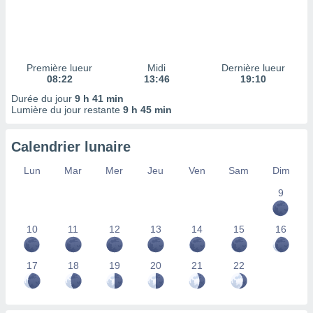
ires
ons le
ent des
es
 :
Première lueur
Midi
Dernière lueur
et/ou
08:22
13:46
19:10
 à des
Durée du jour
9 h 41 min
ions sur
Lumière du jour restante
9 h 45 min
eil,
des
limitées
Calendrier lunaire
nner la
Lun
Mar
Mer
Jeu
Ven
Sam
Dim
, créer
ils pour
9
ité
lisée,
10
11
12
13
14
15
16
des
our
nner des
17
18
19
20
21
22
és
lisées,
s profils
enus