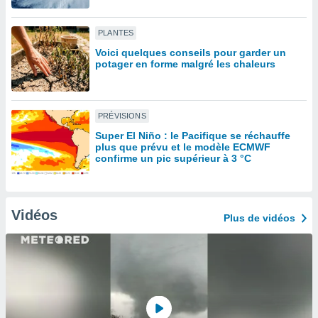
lisé en
 de
PLANTES
. Vous
rouver
Voici quelques conseils pour garder un
potager en forme malgré les chaleurs
ations
re
que de
PRÉVISIONS
kies
r votre
Super El Niño : le Pacifique se réchauffe
ement à
plus que prévu et le modèle ECMWF
confirme un pic supérieur à 3 °C
ment en
sur le
res des
kies
Vidéos
Plus de vidéos
le au
page de
te web.
MENT,
 les