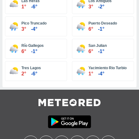
Las Heras
Los Antiguos
1°
-6°
3°
-2°
tre
ement,
Pico Truncado
Puerto Deseado
enaires
3°
-4°
6°
-1°
s des
 des
nts
Río Gallegos
San Julian
 ou des
6°
-1°
6°
-1°
gies
es pour
 accéder
Tres Lagos
Yacimiento Rio Turbio
r des
2°
-6°
1°
-4°
lles
ue votre
r ce site
 IP et
ifiants
es.
eurs
traiter