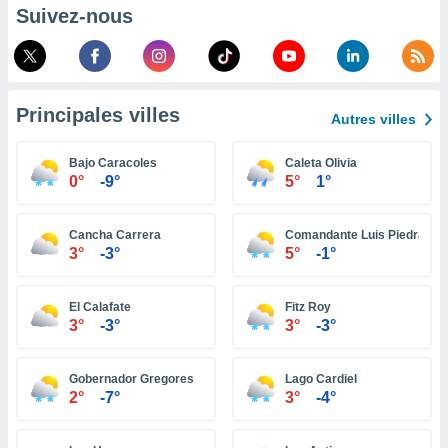
pour
Suivez-nous
 le
ement
afficher
licité ou
enu
Principales villes
lisé,
Autres villes
e vous
Bajo Caracoles
Caleta Olivia
r de la
0°
-9°
5°
1°
 non
lisée.
Cancha Carrera
Comandante Luis Piedra Bu
uvez
3°
-3°
5°
-1°
ation des
et
El Calafate
Fitz Roy
3°
-3°
3°
-3°
à notre
 par le
 cette
Gobernador Gregores
Lago Cardiel
ion en
2°
-7°
3°
-4°
sur le
«
».