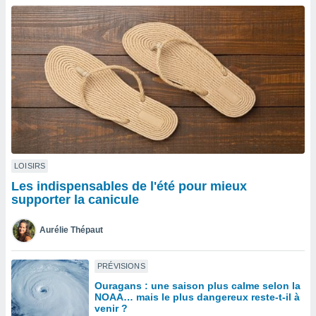
n «
 et
r »,
cédez au
 et vous
z
ation de
qu'ils
 nous ou
aires,
nt de
LOISIRS
t
Les indispensables de l'été pour mieux
er le
supporter la canicule
ement
te, ainsi
Aurélie Thépaut
per un
écifique
PRÉVISIONS
us
Ouragans : une saison plus calme selon la
de la
NOAA… mais le plus dangereux reste-t-il à
 et du
venir ?