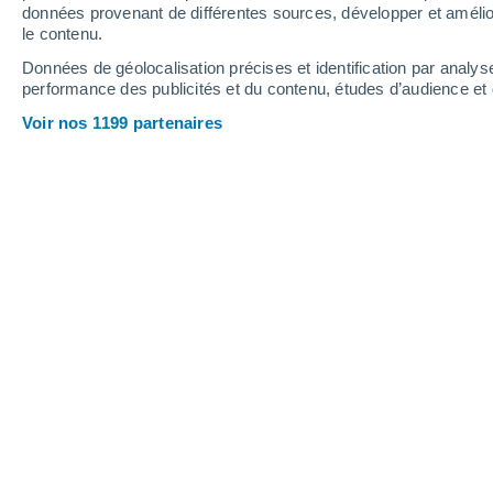
0.1 mm
0.7 mm
données provenant de différentes sources, développer et amélior
le contenu.
33°
/
22°
34°
/
24°
34°
/
24°
Données de géolocalisation précises et identification par analys
performance des publicités et du contenu, études d’audience e
10
-
20
km/h
10
-
31
km/h
9
14
-
32
km/h
Voir nos 1199 partenaires
Météo Giussano aujourd´hui
, 7 août
Éclaircies
24°
07:00
T. ressentie
26°
Éclaircies
26°
08:00
T. ressentie
26°
Éclaircies
27°
09:00
T. ressentie
27°
Éclaircies
29°
11:00
T. ressentie
29°