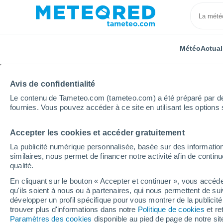
Météo
Actual
Avis de confidentialité
Le contenu de Tameteo.com (tameteo.com) a été préparé par des 
fournies. Vous pouvez accéder à ce site en utilisant les options 
Accepter les cookies et accéder gratuitement
Accueil
Italie
Monza et de la Brianza
Giussano
La publicité numérique personnalisée, basée sur des information
similaires, nous permet de financer notre activité afin de conti
Météo Giussano
qualité.
En cliquant sur le bouton « Accepter et continuer », vous accéde
07:06
Vendredi
qu'ils soient à nous ou à partenaires, qui nous permettent de sui
développer un profil spécifique pour vous montrer de la publicit
trouver plus d'informations dans notre
Politique de cookies
et re
Éclaircies
Paramètres des cookies
disponible au pied de page de notre si