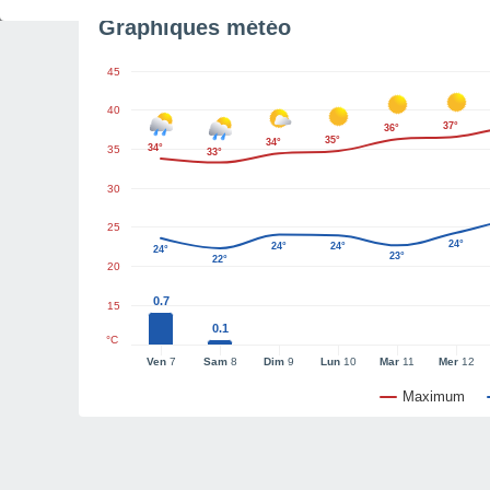
Graphiques météo
45
40
37°
36°
35°
34°
34°
35
33°
30
25
24°
24°
24°
24°
23°
22°
20
0.7
15
0.1
°C
Ven
7
Sam
8
Dim
9
Lun
10
Mar
11
Mer
12
Maximum