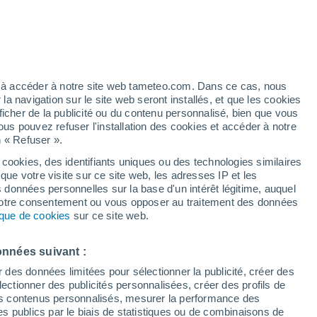
Vigilance orange
Alerte canicule de niveau élevé à
Giussano aujourd’hui
/h
ez à accéder à notre site web tameteo.com. Dans ce cas, nous
 navigation sur le site web seront installés, et que les cookies
ficher de la publicité ou du contenu personnalisé, bien que vous
ous pouvez refuser l'installation des cookies et accéder à notre
n « Refuser ».
 cookies, des identifiants uniques ou des technologies similaires
que votre visite sur ce site web, les adresses IP et les
 de couverture nuageuse
Radar de pluie
Satellites
Modèles
s données personnelles sur la base d'un intérêt légitime, auquel
 votre consentement ou vous opposer au traitement des données
tique de cookies
sur ce site web.
Lundi
Mardi
Mercredi
Jeudi
onnées suivant :
10 Août
11 Août
12 Août
13 Août
r des données limitées pour sélectionner la publicité, créer des
sélectionner des publicités personnalisées, créer des profils de
 des contenus personnalisés, mesurer la performance des
s publics par le biais de statistiques ou de combinaisons de