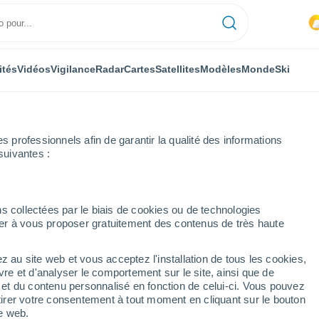
ités
Vidéos
Vigilance
Radar
Cartes
Satellites
Modèles
Monde
Ski
professionnels afin de garantir la qualité des informations
suivantes :
s collectées par le biais de cookies ou de technologies
nuer à vous proposer gratuitement des contenus de très haute
z au site web et vous acceptez l'installation de tous les cookies,
...
vre et d'analyser le comportement sur le site, ainsi que de
é et du contenu personnalisé en fonction de celui-ci. Vous pouvez
Heure par heure
tirer votre consentement à tout moment en cliquant sur le bouton
Intervalles nuageux dans les
te web.
prochaines heures