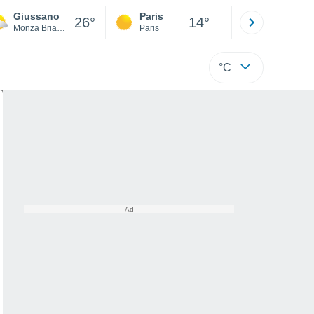
Giussano
Paris
Montpelli
26°
14°
Monza Brianza
Paris
Hérault
°C