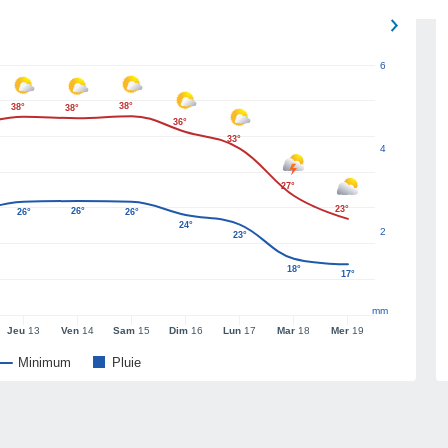
6
38°
38°
38°
36°
33°
4
27°
23°
26°
26°
26°
24°
2
23°
18°
17°
mm
Jeu
13
Ven
14
Sam
15
Dim
16
Lun
17
Mar
18
Mer
19
Minimum
Pluie