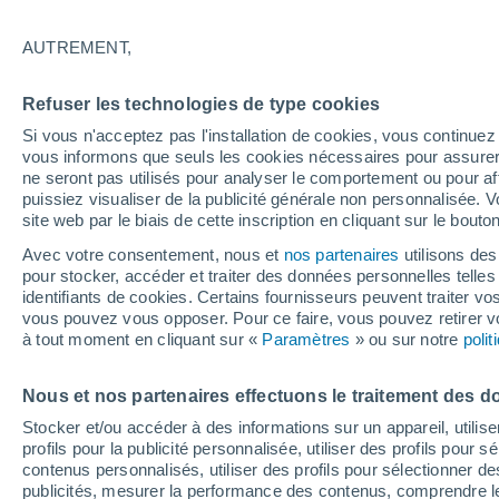
24°
AUTREMENT,
Nord
Refuser les technologies de type cookies
Sensation de 26°
12
-
23 km
Si vous n'acceptez pas l'installation de cookies, vous continu
vous informons que seuls les cookies nécessaires pour assurer la
ne seront pas utilisés pour analyser le comportement ou pour af
puissiez visualiser de la publicité générale non personnalisée. V
Flash info
site web par le biais de cette inscription en cliquant sur le bouto
Une nouvelle canicule attendue la semaine
prochaine en France !
Avec votre consentement, nous et
nos partenaires
utilisons des
pour stocker, accéder et traiter des données personnelles telles 
Météo 1 - 7 jours
Heure par heure
Actualité
Carte
identifiants de cookies. Certains fournisseurs peuvent traiter vo
vous pouvez vous opposer. Pour ce faire, vous pouvez retirer
à tout moment en cliquant sur «
Paramètres
» ou sur notre
poli
Demain
Dimanche
Aujourd´hui
Nous et nos partenaires effectuons le traitement des d
8 Août
9 Août
7 Août
Stocker et/ou accéder à des informations sur un appareil, utilise
profils pour la publicité personnalisée, utiliser des profils pour 
contenus personnalisés, utiliser des profils pour sélectionner
publicités, mesurer la performance des contenus, comprendre le
60%
70%