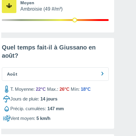
Moyen
Ambroisie (49 #/m³)
Quel temps fait-il à Giussano en
août
?
Août
T. Moyenne:
22°C
Max.:
26°C
Mín:
18°C
Jours de pluie:
14
jours
Précip. cumulées:
147 mm
Vent moyen:
5 km/h