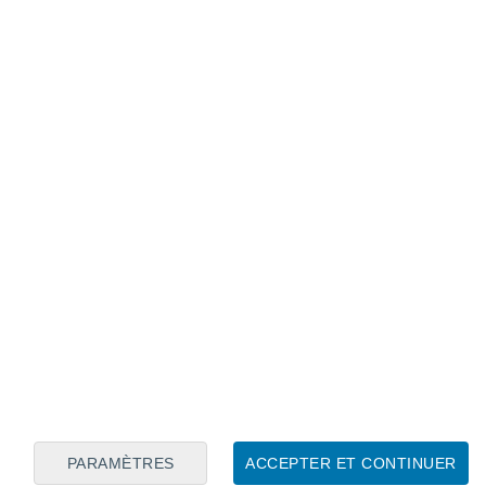
Calendrier lunaire
Lun
Mar
Mer
Jeu
Ven
Sam
Dim
7
8
9
10
11
12
13
14
15
16
17
18
19
20
PARAMÈTRES
ACCEPTER ET CONTINUER