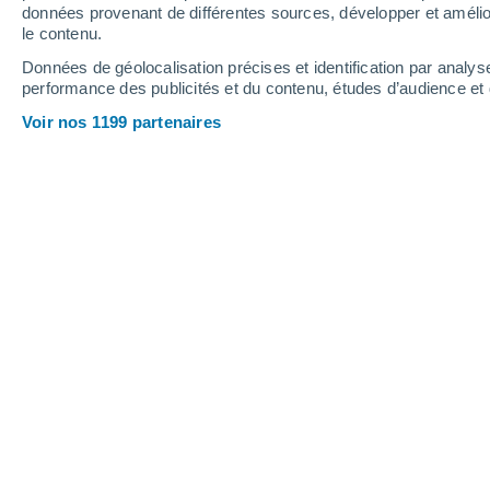
0.5 mm
0.5 mm
données provenant de différentes sources, développer et amélior
le contenu.
34°
/
23°
36°
/
25°
35°
/
26°
Données de géolocalisation précises et identification par analys
performance des publicités et du contenu, études d’audience e
8
-
27
km/h
9
-
29
km/h
6
13
-
39
km/h
Voir nos 1199 partenaires
Météo Agrate Brianza aujourd´hui
, 7 
Ensoleillé
28°
09:00
T. ressentie
28°
Éclaircies
30°
10:00
T. ressentie
30°
Éclaircies
32°
11:00
T. ressentie
32°
Éclaircies
33°
12:00
T. ressentie
33°