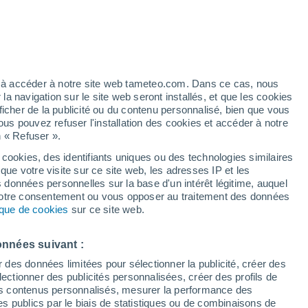
Vigilance orange
Alerte canicule de niveau élevé à
Agrate Brianza aujourd’hui
/h
ez à accéder à notre site web tameteo.com. Dans ce cas, nous
 navigation sur le site web seront installés, et que les cookies
ficher de la publicité ou du contenu personnalisé, bien que vous
ous pouvez refuser l'installation des cookies et accéder à notre
n « Refuser ».
 cookies, des identifiants uniques ou des technologies similaires
que votre visite sur ce site web, les adresses IP et les
 de couverture nuageuse
Radar de pluie
Satellites
Modèles
s données personnelles sur la base d'un intérêt légitime, auquel
 votre consentement ou vous opposer au traitement des données
tique de cookies
sur ce site web.
Lundi
Mardi
Mercredi
Jeudi
onnées suivant :
10 Août
11 Août
12 Août
13 Août
r des données limitées pour sélectionner la publicité, créer des
sélectionner des publicités personnalisées, créer des profils de
 des contenus personnalisés, mesurer la performance des
s publics par le biais de statistiques ou de combinaisons de