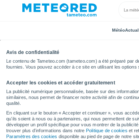
Météo
Actual
Avis de confidentialité
Le contenu de Tameteo.com (tameteo.com) a été préparé par des 
fournies. Vous pouvez accéder à ce site en utilisant les options 
Accepter les cookies et accéder gratuitement
Accueil
Italie
Monza et de la Brianza
Agrate Bri
La publicité numérique personnalisée, basée sur des information
similaires, nous permet de financer notre activité afin de conti
Météo Agrate Brianza
qualité.
En cliquant sur le bouton « Accepter et continuer », vous accéde
09:00
Vendredi
qu'ils soient à nous ou à partenaires, qui nous permettent de sui
développer un profil spécifique pour vous montrer de la publicit
trouver plus d'informations dans notre
Politique de cookies
et re
Ensoleillé
Paramètres des cookies
disponible au pied de page de notre si