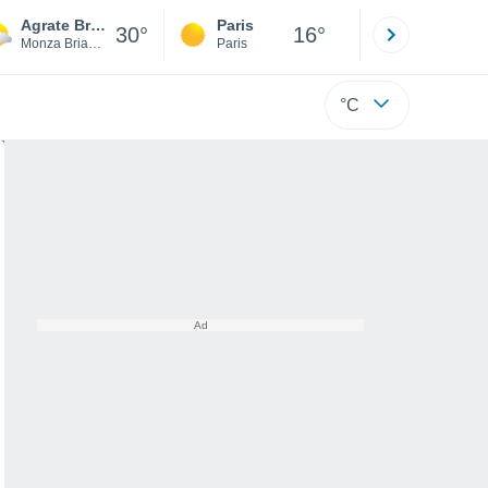
Agrate Brianza
Paris
Montpelli
30°
16°
Monza Brianza
Paris
Hérault
°C