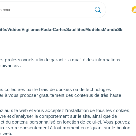
ités
Vidéos
Vigilance
Radar
Cartes
Satellites
Modèles
Monde
Ski
professionnels afin de garantir la qualité des informations
suivantes :
anza
s collectées par le biais de cookies ou de technologies
nuer à vous proposer gratuitement des contenus de très haute
z au site web et vous acceptez l'installation de tous les cookies,
...
vre et d'analyser le comportement sur le site, ainsi que de
é et du contenu personnalisé en fonction de celui-ci. Vous pouvez
Heure par heure
tirer votre consentement à tout moment en cliquant sur le bouton
Pluie faible dans les prochaines
te web.
heures