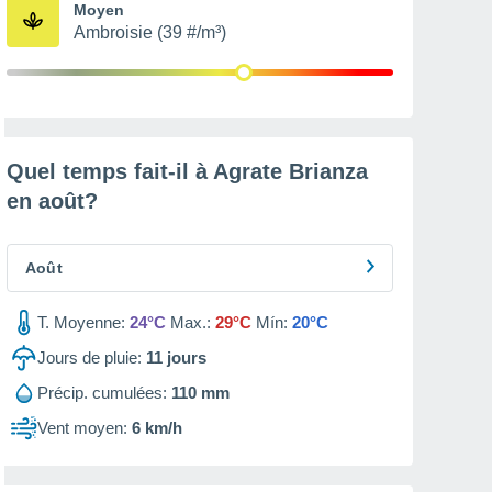
Moyen
Ambroisie (39 #/m³)
Quel temps fait-il à Agrate Brianza
en
août
?
Août
T. Moyenne:
24°C
Max.:
29°C
Mín:
20°C
Jours de pluie:
11
jours
Précip. cumulées:
110 mm
Vent moyen:
6 km/h