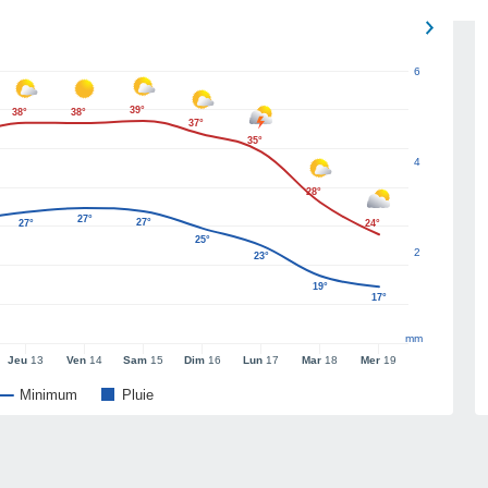
6
39°
38°
38°
37°
35°
4
28°
27°
27°
27°
24°
25°
2
23°
19°
17°
mm
Jeu
13
Ven
14
Sam
15
Dim
16
Lun
17
Mar
18
Mer
19
Minimum
Pluie