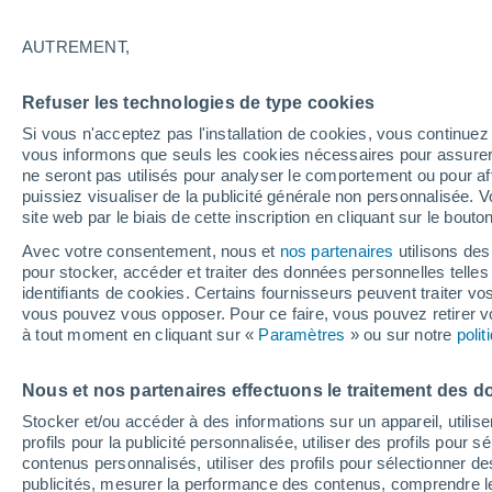
28°
AUTREMENT,
Est
Refuser les technologies de type cookies
Sensation de 28°
13
-
38 km
Si vous n'acceptez pas l'installation de cookies, vous continu
vous informons que seuls les cookies nécessaires pour assurer la
ne seront pas utilisés pour analyser le comportement ou pour af
puissiez visualiser de la publicité générale non personnalisée. V
Flash info
site web par le biais de cette inscription en cliquant sur le bouto
Une nouvelle canicule attendue la semaine
prochaine en France !
Avec votre consentement, nous et
nos partenaires
utilisons des
pour stocker, accéder et traiter des données personnelles telles 
Météo 1 - 7 jours
Heure par heure
Actualité
Carte
identifiants de cookies. Certains fournisseurs peuvent traiter vo
vous pouvez vous opposer. Pour ce faire, vous pouvez retirer
à tout moment en cliquant sur «
Paramètres
» ou sur notre
poli
Demain
Dimanche
Aujourd´hui
Nous et nos partenaires effectuons le traitement des d
8 Août
9 Août
7 Août
Stocker et/ou accéder à des informations sur un appareil, utilise
profils pour la publicité personnalisée, utiliser des profils pour 
contenus personnalisés, utiliser des profils pour sélectionner
publicités, mesurer la performance des contenus, comprendre le
60%
70%