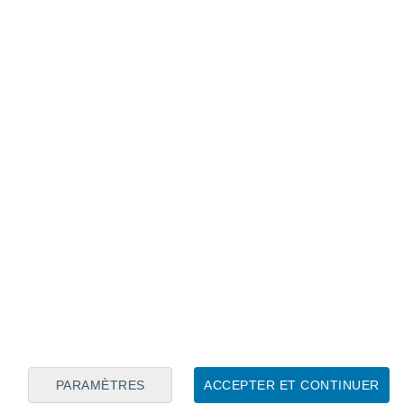
Calendrier lunaire
Lun
Mar
Mer
Jeu
Ven
Sam
Dim
7
8
9
10
11
12
13
14
15
16
17
18
19
20
PARAMÈTRES
ACCEPTER ET CONTINUER