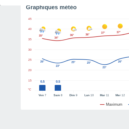
Graphiques météo
45
40
37°
37°
36°
36°
35°
34°
35
30
25
26°
26°
25°
25°
23°
23°
20
15
0.5
0.5
°C
Ven
7
Sam
8
Dim
9
Lun
10
Mar
11
Mer
12
Maximum