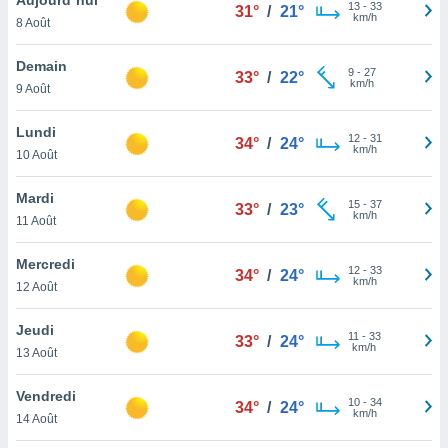
n «
13
-
33
31°
/
21°
km/h
8 Août
 et
r »,
cédez au
Demain
9
-
27
33°
/
22°
 et vous
km/h
9 Août
z
ation de
Lundi
12
-
31
34°
/
24°
km/h
10 Août
qu'ils
 nous ou
aires,
Mardi
15
-
37
33°
/
23°
km/h
11 Août
nt de
t
Mercredi
12
-
33
er le
34°
/
24°
km/h
12 Août
ement
te, ainsi
Jeudi
11
-
33
33°
/
24°
km/h
per un
13 Août
écifique
us
Vendredi
10
-
34
de la
34°
/
24°
km/h
14 Août
 et du