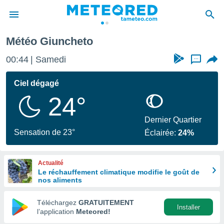
Météo Giuncheto
e
ntialité
00:44
Samedi
...
enu de
o.com
Ciel dégagé
o.com) a
24°
aré par
onnels
Dernier Quartier
arantir
Sensation de 23°
Éclairée:
24%
té des
ions
. Vous
Actualité
accéder
Le réchauffement climatique modifie le goût de
e en
nos aliments
 les
Téléchargez
GRATUITEMENT
s :
Installer
l’application
Meteored!
r les