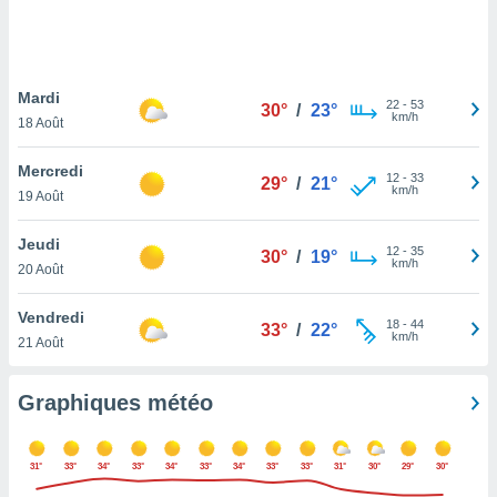
logies
e
s
Mardi
tez pas
22
-
53
30°
/
23°
km/h
ation de
18 Août
, vous
z à
Mercredi
12
-
33
29°
/
21°
à notre
km/h
19 Août
.com.
Jeudi
 cas,
12
-
35
30°
/
19°
km/h
us
20 Août
ns que
s
Vendredi
18
-
44
33°
/
22°
km/h
21 Août
ires
urer la
on sur le
Graphiques météo
 seront
, et que
ies ne
31°
33°
34°
33°
34°
33°
34°
33°
33°
31°
30°
29°
30°
as