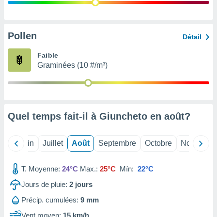
nées
lles sur
d'un
égitime,
Pollen
Détail
vous
vous
Faible
 Pour ce
Graminées (10 #/m³)
ous
etirer
ement
 opposer
Quel temps fait-il à Giuncheto en
août
?
ement
nées à
ment en
Mai
Juin
Juillet
Août
Septembre
Octobre
Novembre
 sur «
res
» ou
e
T. Moyenne:
24°C
Max.:
25°C
Mín:
22°C
que de
kies
Jours de pluie:
2
jours
ite web.
Précip. cumulées:
9 mm
t nos
Vent moyen:
15 km/h