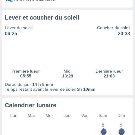
ires
ons le
ent des
Lever et coucher du soleil
es
 :
Lever du soleil
Coucher du soleil
et/ou
06:25
20:33
 à des
ions sur
eil,
des
limitées
Première lueur
Midi
Dernière lueur
nner la
05:55
13:29
21:03
, créer
ils pour
Durée du jour
14 h 8 min
ité
Temps restant avant le lever de soleil
5h 10min
lisée,
des
Calendrier lunaire
our
nner des
Lun
Mar
Mer
Jeu
Ven
Sam
Dim
és
lisées,
8
9
s profils
enus