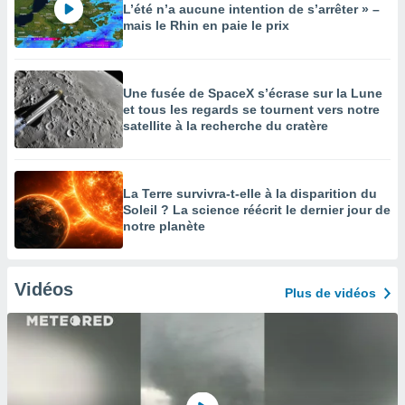
L’été n’a aucune intention de s’arrêter » –
mais le Rhin en paie le prix
Une fusée de SpaceX s’écrase sur la Lune
et tous les regards se tournent vers notre
satellite à la recherche du cratère
La Terre survivra-t-elle à la disparition du
Soleil ? La science réécrit le dernier jour de
notre planète
Vidéos
Plus de vidéos