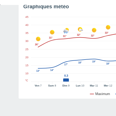
Graphiques météo
45
40
35
33°
32°
32°
31°
31°
30
26°
25
20
19°
18°
18°
17°
15
14°
13°
10
0.3
°C
Ven
7
Sam
8
Dim
9
Lun
10
Mar
11
Mer
12
Maximum