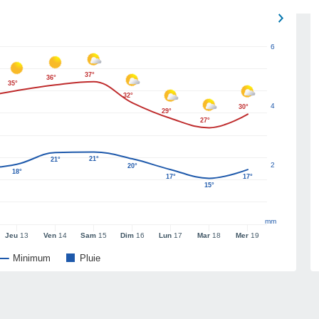
6
37°
36°
35°
32°
4
30°
29°
27°
21°
21°
2
20°
18°
17°
17°
15°
mm
Jeu
13
Ven
14
Sam
15
Dim
16
Lun
17
Mar
18
Mer
19
Minimum
Pluie