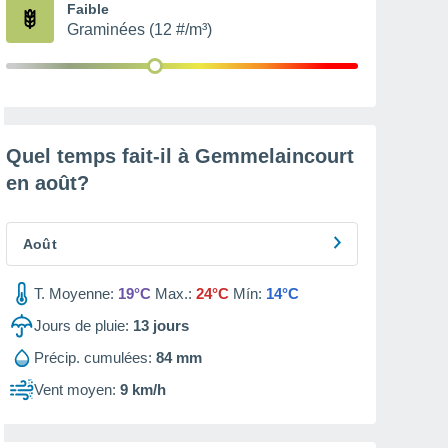
Faible
Graminées (12 #/m³)
Quel temps fait-il à Gemmelaincourt
en
août
?
Août
T. Moyenne:
19°C
Max.:
24°C
Mín:
14°C
Jours de pluie:
13
jours
Précip. cumulées:
84 mm
Vent moyen:
9 km/h