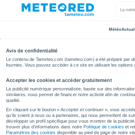
Météo
Actual
Avis de confidentialité
Le contenu de Tameteo.com (tameteo.com) a été préparé par des 
fournies. Vous pouvez accéder à ce site en utilisant les options 
Accepter les cookies et accéder gratuitement
Accueil
Grand Est
Vosges
Gemmelaincourt
La publicité numérique personnalisée, basée sur des information
similaires, nous permet de financer notre activité afin de conti
Météo Gemmelaincourt
qualité.
En cliquant sur le bouton « Accepter et continuer », vous accéde
20:50
Vendredi
qu'ils soient à nous ou à partenaires, qui nous permettent de sui
développer un profil spécifique pour vous montrer de la publicit
trouver plus d'informations dans notre
Politique de cookies
et re
Ensoleillé
Paramètres des cookies
disponible au pied de page de notre si