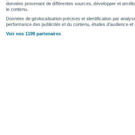
0.3 mm
données provenant de différentes sources, développer et amélior
le contenu.
31°
/
14°
31°
/
17°
26°
/
13°
Données de géolocalisation précises et identification par analys
performance des publicités et du contenu, études d’audience e
14
-
25
km/h
16
-
38
km/h
11
14
-
29
km/h
Voir nos 1199 partenaires
Météo Gemmelaincourt aujourd´hui
, 
Éclaircies
26°
17:00
T. ressentie
26°
Éclaircies
25°
18:00
T. ressentie
25°
Ensoleillé
25°
19:00
T. ressentie
25°
Ensoleillé
24°
20:00
T. ressentie
25°