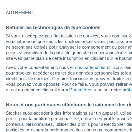
21°
AUTREMENT,
Nord
Refuser les technologies de type cookies
Sensation de 21°
13
-
26 km
Si vous n'acceptez pas l'installation de cookies, vous continu
vous informons que seuls les cookies nécessaires pour assurer la
ne seront pas utilisés pour analyser le comportement ou pour af
puissiez visualiser de la publicité générale non personnalisée. V
Actualité
site web par le biais de cette inscription en cliquant sur le bouto
Le réchauffement climatique modifie le goût 
nos aliments
Avec votre consentement, nous et
nos partenaires
utilisons des
pour stocker, accéder et traiter des données personnelles telles 
Météo 1 - 7 jours
Heure par heure
Actualité
Carte 
identifiants de cookies. Certains fournisseurs peuvent traiter vo
vous pouvez vous opposer. Pour ce faire, vous pouvez retirer
à tout moment en cliquant sur «
Paramètres
» ou sur notre
poli
Demain
Dimanche
Aujourd´hui
Nous et nos partenaires effectuons le traitement des d
8 Août
9 Août
7 Août
Stocker et/ou accéder à des informations sur un appareil, utilise
profils pour la publicité personnalisée, utiliser des profils pour 
contenus personnalisés, utiliser des profils pour sélectionner
publicités, mesurer la performance des contenus, comprendre le
30%