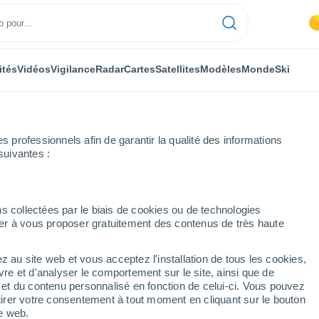
ités
Vidéos
Vigilance
Radar
Cartes
Satellites
Modèles
Monde
Ski
professionnels afin de garantir la qualité des informations
suivantes :
s collectées par le biais de cookies ou de technologies
nuer à vous proposer gratuitement des contenus de très haute
z au site web et vous acceptez l'installation de tous les cookies,
...
vre et d'analyser le comportement sur le site, ainsi que de
é et du contenu personnalisé en fonction de celui-ci. Vous pouvez
Heure par heure
tirer votre consentement à tout moment en cliquant sur le bouton
Ciel dégagé dans les prochaines
te web.
heures