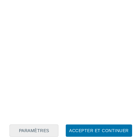
Calendrier lunaire
Lun
Mar
Mer
Jeu
Ven
Sam
Dim
7
8
9
10
11
12
13
14
15
16
17
18
19
20
PARAMÈTRES
ACCEPTER ET CONTINUER