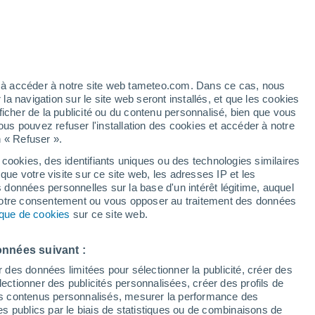
/h
ez à accéder à notre site web tameteo.com. Dans ce cas, nous
 navigation sur le site web seront installés, et que les cookies
ficher de la publicité ou du contenu personnalisé, bien que vous
ous pouvez refuser l'installation des cookies et accéder à notre
n « Refuser ».
de
 cookies, des identifiants uniques ou des technologies similaires
que votre visite sur ce site web, les adresses IP et les
des températures
Radar de pluie
Satellites
Modèles
s données personnelles sur la base d'un intérêt légitime, auquel
 votre consentement ou vous opposer au traitement des données
tique de cookies
sur ce site web.
Lundi
Mardi
Mercredi
Jeudi
onnées suivant :
10 Août
11 Août
12 Août
13 Août
r des données limitées pour sélectionner la publicité, créer des
sélectionner des publicités personnalisées, créer des profils de
 des contenus personnalisés, mesurer la performance des
s publics par le biais de statistiques ou de combinaisons de