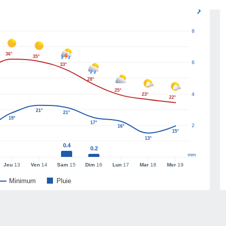
8
36°
35°
6
33°
28°
25°
4
23°
22°
21°
21°
19°
17°
2
16°
15°
13°
0.4
0.2
mm
Jeu
13
Ven
14
Sam
15
Dim
16
Lun
17
Mar
18
Mer
19
Minimum
Pluie