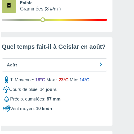
Faible
Graminées (8 #/m³)
Quel temps fait-il à Geislar en
août
?
Août
T. Moyenne:
18°C
Max.:
23°C
Mín:
14°C
Jours de pluie:
14
jours
Précip. cumulées:
87 mm
Vent moyen:
10 km/h