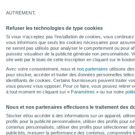
14°
AUTREMENT,
Dernier Qu
Refuser les technologies de type cookies
Éclairée:
3
Sensation de 14°
Si vous n'acceptez pas l'installation de cookies, vous continu
vous informons que seuls les cookies nécessaires pour assurer la
ne seront pas utilisés pour analyser le comportement ou pour af
puissiez visualiser de la publicité générale non personnalisée. V
Flash info
site web par le biais de cette inscription en cliquant sur le bouto
Une nouvelle canicule attendue la semaine
prochaine en France !
Avec votre consentement, nous et
nos partenaires
utilisons des
pour stocker, accéder et traiter des données personnelles telles 
Météo 1 - 7 jours
Heure par heure
Actualité
Carte 
identifiants de cookies. Certains fournisseurs peuvent traiter vo
vous pouvez vous opposer. Pour ce faire, vous pouvez retirer
à tout moment en cliquant sur «
Paramètres
» ou sur notre
poli
Demain
Dimanche
Aujourd´hui
Nous et nos partenaires effectuons le traitement des d
8 Août
9 Août
7 Août
Stocker et/ou accéder à des informations sur un appareil, utilise
profils pour la publicité personnalisée, utiliser des profils pour 
contenus personnalisés, utiliser des profils pour sélectionner
publicités, mesurer la performance des contenus, comprendre le