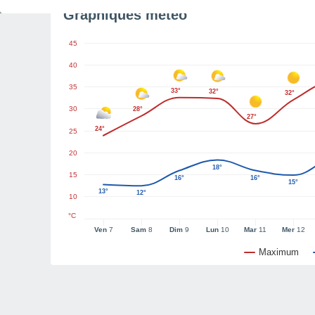
Graphiques météo
45
40
35
33°
32°
32°
30
28°
27°
24°
25
20
18°
15
16°
16°
15°
13°
12°
10
°C
Ven
7
Sam
8
Dim
9
Lun
10
Mar
11
Mer
12
Maximum