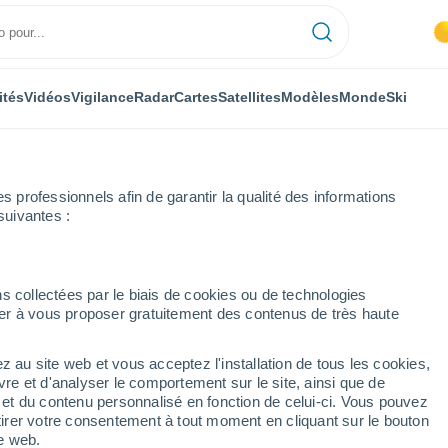
ités
Vidéos
Vigilance
Radar
Cartes
Satellites
Modèles
Monde
Ski
professionnels afin de garantir la qualité des informations
suivantes :
Geislar
s collectées par le biais de cookies ou de technologies
nuer à vous proposer gratuitement des contenus de très haute
z au site web et vous acceptez l'installation de tous les cookies,
...
vre et d'analyser le comportement sur le site, ainsi que de
é et du contenu personnalisé en fonction de celui-ci. Vous pouvez
Heure par heure
tirer votre consentement à tout moment en cliquant sur le bouton
Ciel dégagé dans les prochaines
te web.
heures