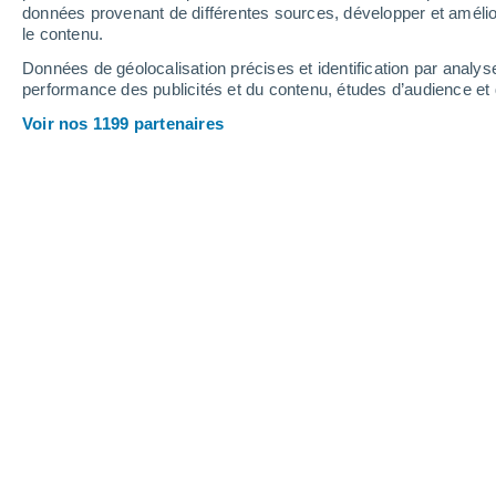
données provenant de différentes sources, développer et amélior
le contenu.
28°
/
12°
33°
/
16°
24°
/
13°
Données de géolocalisation précises et identification par analys
performance des publicités et du contenu, études d’audience e
8
-
19
km/h
12
-
29
km/h
19
11
-
28
km/h
Voir nos 1199 partenaires
Météo Geislar aujourd´hui
, 7 août
Ciel dégagé
14°
05:00
T. ressentie
14°
Ensoleillé
13°
06:00
T. ressentie
13°
Ensoleillé
15°
08:00
T. ressentie
15°
Éclaircies
20°
11:00
T. ressentie
20°