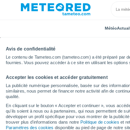
Météo
Actual
Avis de confidentialité
Le contenu de Tameteo.com (tameteo.com) a été préparé par des 
fournies. Vous pouvez accéder à ce site en utilisant les options 
Accepter les cookies et accéder gratuitement
Accueil
Allemagne
Rhénanie-du-Nord-Westphalie
La publicité numérique personnalisée, basée sur des information
similaires, nous permet de financer notre activité afin de conti
Météo Geislar
qualité.
En cliquant sur le bouton « Accepter et continuer », vous accéde
05:01
Vendredi
qu'ils soient à nous ou à partenaires, qui nous permettent de sui
développer un profil spécifique pour vous montrer de la publicit
trouver plus d'informations dans notre
Politique de cookies
et re
Ciel dégagé
Paramètres des cookies
disponible au pied de page de notre si