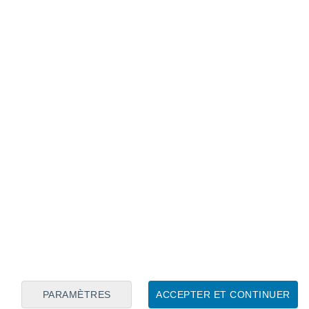
Calendrier lunaire
Lun
Mar
Mer
Jeu
Ven
Sam
Dim
7
8
9
10
11
12
13
14
15
16
17
18
19
20
PARAMÈTRES
ACCEPTER ET CONTINUER