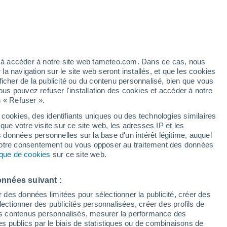
artier
5%
ez à accéder à notre site web tameteo.com. Dans ce cas, nous
 navigation sur le site web seront installés, et que les cookies
ficher de la publicité ou du contenu personnalisé, bien que vous
ous pouvez refuser l'installation des cookies et accéder à notre
n « Refuser ».
 cookies, des identifiants uniques ou des technologies similaires
que votre visite sur ce site web, les adresses IP et les
des températures
Radar de pluie
Satellites
Modèles
s données personnelles sur la base d'un intérêt légitime, auquel
 votre consentement ou vous opposer au traitement des données
tique de cookies
sur ce site web.
Lundi
Mardi
Mercredi
Jeudi
onnées suivant :
10 Août
11 Août
12 Août
13 Août
r des données limitées pour sélectionner la publicité, créer des
sélectionner des publicités personnalisées, créer des profils de
 des contenus personnalisés, mesurer la performance des
s publics par le biais de statistiques ou de combinaisons de