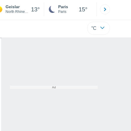
Geislar
Paris
Montpelli
13°
15°
North Rhine-Westphalia
Paris
Hérault
°C